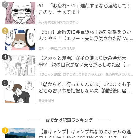
#1 「お疲れ〜♡」遅刻するなら連絡して！
この女、ナメてます
美人な友達は何でも許される
【漫画】新婚夫に浮気疑惑！絶対証拠をつか
2026年4月28日のシニアの日には、このプロジェクト
んでやる！【エリート夫に浮気された話 Vol.
の発表会が行われ、応援団長として俳優の寺島 進さん
1】
エリート夫に浮気された話
が登壇しました。
【スカッと漫画】双子の娘より飲み会が大
事!? 親の自覚がない夫を懲らしめた話【第1
今回のプロジェクトのため、久々にハワイに訪れたと
話】
いう寺島さん。「ハワイはやっぱりいい。太陽が似合
【スカッと漫画】双子の娘より飲み会が大事!? 親の自覚がない夫を
懲らしめた話
う島という気がするし、海、空、山、そして砂浜がキ
「朝からどこ行ってたんだよ」いつまでも子
どもの習い事を把握しない夫【離婚後同居 Vo
レイで人々もみんなあたたかい。気持ちが大らかにな
l.1】
ります」と、その魅力を語りました。
離婚後同居
おでかけ記事ランキング
【夏キャンプ】キャンプ場なのにホテルの温