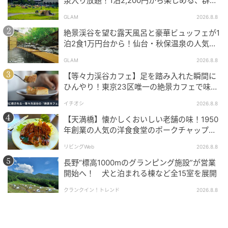
泉入り放題！1泊2,200円から楽しめる、群馬
『サンバードキャンプガーデン』
GLAM
2026.8.8
絶景渓谷を望む露天風呂と豪華ビュッフェが1
泊2食1万円台から！仙台・秋保温泉の人気コ
スパ宿『秋保グランドホテル』
GLAM
2026.8.8
【等々力渓谷カフェ】足を踏み入れた瞬間に
ひんやり！東京23区唯一の絶景カフェで味わ
える本格コーヒー
イチオシ
2026.8.8
【天満橋】懐かしくおいしい老舗の味！1950
年創業の人気の洋食食堂のポークチャップ！
おすすめするハワイの過ごし方を尋ねられると、「朝
「グリル ABC」
のさんぽ！」と即答。
リビングWeb
2026.8.8
長野“標高1000mのグランピング施設”が営業
「ハワイはパワースポットとしても有名だし、朝は海
開始へ！ 犬と泊まれる棟など全15室を展開
や空気が澄んでいるから思いっきり深呼吸をしてほし
クランクイン！トレンド
2026.8.8
い。海水浴やシュノーケリングも午前中だと海が澄ん
でいて、俺は好きなんだよね」と、リピーターならで
はの情報を明かしてくれました。