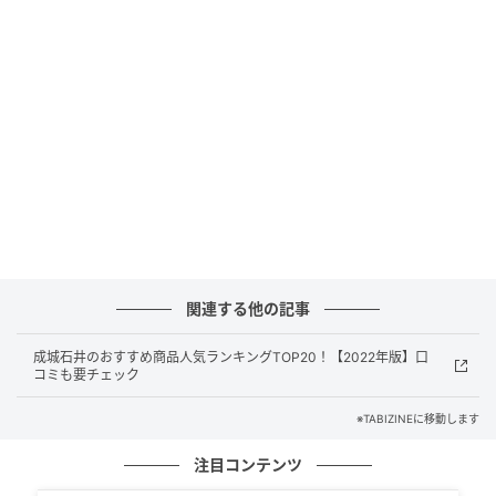
2025年の日本人ハワイ渡航者数は前年比を上回る約73
万2,000人となっており、コロナ禍を経て徐々に回復傾
向にあります。そんな中、シニア世代に向けて「楽し
もう、歳だから」というメッセージのもと、“自分のた
めのハワイ旅”を提案してくれるプロジェクトが始動し
ました。
なぜシニア世代にハワイ？ と思う人もいるかもしれま
せん。実はしかし、“自分らしい時間の使い方や体験を
重視する”という傾向が強いアクティブシニア層は、ハ
ワイに対して特別な思いや憧れを抱いている世代。
関連する他の記事
1980年代の海外旅行ブームを経験しており、日常生活
成城石井のおすすめ商品人気ランキングTOP20！【2022年版】口
に支障のない旅行のための時間もたっぷりとれます。
コミも要チェック
海外旅行となれば、やってみたいことや、行ってみた
※TABIZINEに移動します
いところなど、ワクワクする計画が浮かぶ半面、言葉
注目コンテンツ
の問題、予約方法など、心配ごとも多く出てきてしま