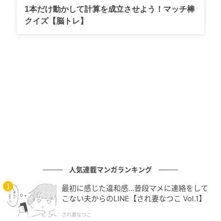
います。「65歳からのハワイ」では、移動や滞在の負
1本だけ動かして計算を成立させよう！マッチ棒
担を軽減した工程や機内サービス、サポート体制の充
クイズ【脳トレ】
実など、旅行中のさまざまなシーンでニーズに応えて
くれる仕組みとなっているのです。
プロジェクトの応援団長は俳優の寺島 進さ
ん！団長が語るおすすめの過ごし方
人気連載マンガランキング
最初に感じた違和感…普段マメに連絡をして
こない夫からのLINE【され妻なつこ Vol.1】
され妻なつこ