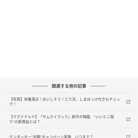
イマック」新作“降臨”「期待値高すぎる」
「ついに…」
の記事をもっとみる
関連する他の記事
【写真】栄養満点！おいしそう！とり天、しまほっけ付きもチェッ
ク！
【マクドナルド】「サムライマック」新作が降臨 “いいとこ取
り”の新商品とは？
ケンタッキー“半額”キャンペーン実施 いつまで？