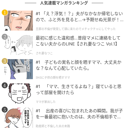
人気連載マンガランキング
#1 「え？浮気！？」夫がなかなか帰宅しない
ので、ふと外を見ると…→予期せぬ光景が！
｜旦那の不倫が発覚して頭に来たのでメチャ
旦那の不倫が発覚して頭に来たのでメチャクチャにしてやった
クチャにしてやった
最初に感じた違和感…普段マメに連絡をして
こない夫からのLINE【され妻なつこ Vol.1】
され妻なつこ
#1 子どもの実名と顔を晒すママ、大丈夫か
な？なんて心配していたら。
SNSに子供の顔を晒すママ
michill
#1 「ママ、生きてるよね？」寝ていると思
ケースに小さく折りたたまれたうちわが収納されてお
って部屋を開けたら
り、コンパクトに持ち運ぶことができるのがこのうち
ママが家出した
わの最大の特徴。
#1 出産の喜びに包まれたあの瞬間。我が子
を一番最初に抱いたのは、夫の不倫相手でし
いつでもどこでも、暑さを感じたときにサッと扇いで
た。
助産師と不倫した夫の末路