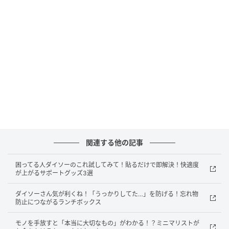
サイズ（約）：20cm
販売ショップ：ダイソー
JANコード：4550480949376
今年はより持ち運びやすくアップデート！ダ
イソーの『折りたたみうちわ』
関連する他の記事
困ってる人ダイソーのこれ試してみて！貼るだけで即解決！快適度
が上がるサポートグッズ3選
ダイソーさん気が利くね！「うっかりしてた…」を防げる！忘れ物
防止につながるランチボックス
モノを手放すと「本当に大切なもの」がわかる！？ミニマリストが