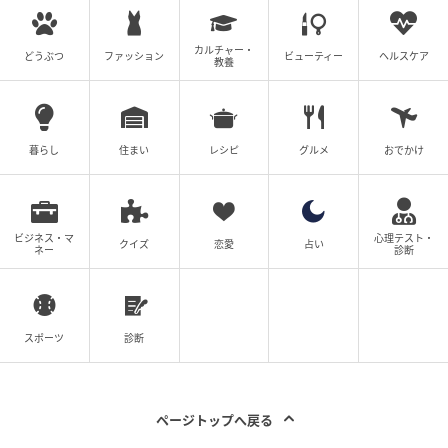
カルチャー・
michill
どうぶつ
ファッション
ビューティー
ヘルスケア
教養
下敷きであおぐ時のような、ふんわりとした優しい風
が届きます。
暮らし
住まい
レシピ
グルメ
おでかけ
大きなうちわを使うのは少し気が引けるようなシーン
でも、自分だけにそっと優しい風を送れてスマートで
す。
ビジネス・マ
心理テスト・
クイズ
恋愛
占い
ネー
診断
スポーツ
診断
ページトップへ戻る