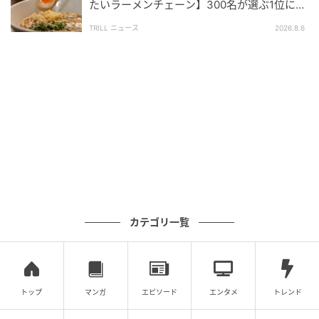
たいラーメンチェーン】300名が選ぶ1位に
爽やかなチェック柄にオムライスのイラストが描かれ
「体に染みわたる」「満足感と元気をもらえ
TRILL ニュース
2026.8.6
る」
た、遊び心のある可愛らしいデザイン♡涼みながら癒
されますよ。
ふんわりとした優しい風量◎収納袋はループ
付きで持ち運びやすい！
カテゴリ一覧
トップ
マンガ
エピソード
エンタメ
トレンド