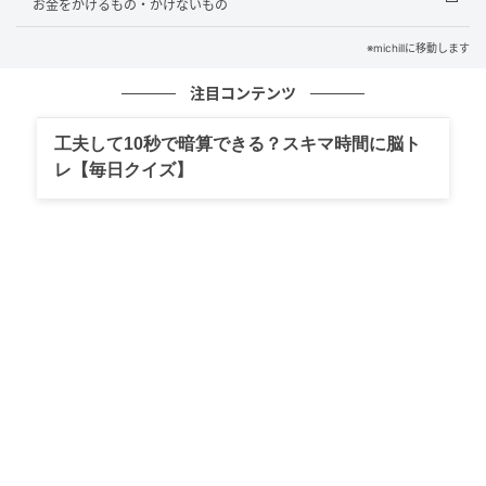
お金をかけるもの・かけないもの
※michillに移動します
注目コンテンツ
michill
工夫して10秒で暗算できる？スキマ時間に脳ト
今年もダイソーに暑さ対策グッズが続々と登場してい
レ【毎日クイズ】
ます！毎年人気の折りたたみうちわも並んでいたので
すが、さらにパワーアップしたアイテムを見つけたの
でご紹介します。
それが、こちらの『折りたたみうちわ（オムライ
ス）』という商品。オムライス柄の可愛い折りたたみ
うちわです。
価格は110円（税込）。筆者が訪れた店舗では、季節
もの売り場に陳列されていました。