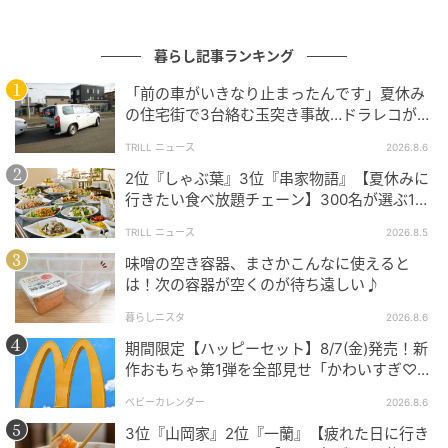
涼むことができて便利です。
暮らし記事ランキング
「前の車がいきなり止まったんです」夏休み
の住宅街で3台絡む玉突き事故…ドラレコが捉
えていた“急ブレーキの理由”
TRILL ニュース
2026.8.6
2位『しゃぶ葉』3位『串家物語』【夏休みに
行きたい食べ放題チェーン】300名が選ぶ1位
に「満足度が高い」「大人まで楽しめる」
TRILL ニュース
2026.8.5
味噌の空き容器、まさかこんなに使えると
は！次の容器が空くのが待ち遠しい♪
暮らしニスタ
2026.8.6
michill
期間限定【ハッピーセット】8/7(金)発売！新
作おもちゃ第1弾を全部見せ「かわいすぎ♡」
スチール製のワイヤーに、ポリエステル素材の布がピ
「絶対行く！」
ンと張られています。展開すると約20cmの丸いうちわ
ベビーカレンダー
2026.8.6
になります。
3位『山岡家』2位『一蘭』【疲れた日に行き