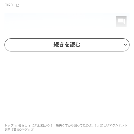
michill
続きを読む
michill
商品名：折りたたみうちわ（オムライス）
トップ
暮らし
これは助かる！「袋失くすから困ってたのよ…！」悲しいアクシデント
価格：￥110（税込）
を防げる100均グッズ