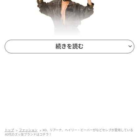
続きを読む
GLOW Online（グローオンライン）
水を垂らしながら踊る姿がTikTokでバズった、南アフ
リカ出身のポップアイコン、タイラもベケットスニー
トップ
ファッション
XG、リアーナ、ヘイリー・ビーバーがなどセレブが愛用している
40代のズッ友ブランドはコチラ！
カーを愛用中。