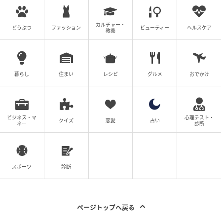
クラインが創設し、アパレルを中心に、アンダーウエ
ア、フレグランス、アクセサリーを展開。ケイト・モ
カルチャー・
どうぶつ
ファッション
ビューティー
ヘルスケア
教養
スを起用した広告は、1990年代でもっともアイコニッ
クなファッションビジュアルに。
暮らし
住まい
レシピ
グルメ
おでかけ
Hailey Bieber
ビジネス・マ
心理テスト・
クイズ
恋愛
占い
ネー
診断
スポーツ
診断
ページトップへ戻る