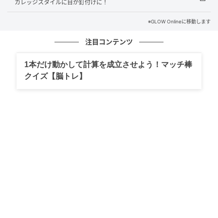
カレッジスタイルに目が釘付けに！
※GLOW Onlineに移動します
GLOW Online（グローオンライン）
注目コンテンツ
全員日本人ながらグローバルに大活躍のガールズグル
1本だけ動かして計算を成立させよう！マッチ棒
ープ、XGのメンバーCHISA。エッジィなコーデもマッ
クイズ【脳トレ】
チ。
MARC JACOBS
アメリカ・ニューヨーク生まれのマーク・ジェイコブ
スが1984年にデビューさせたブランド。リンダ・エヴ
ァンジェリスタやナオミ・キャンベルといったスーパ
ーモデルがノーギャラでデビューコレクションに参加
したり、ソフィア・コッポラやケイト・モスらが私服