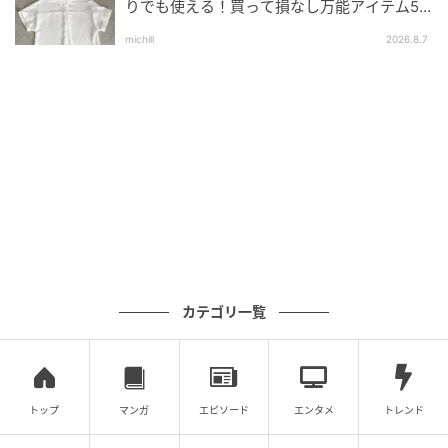
りでも使える！買って損なし万能アイテム5
選
michill
2026.8.7
GLOW Online（グローオンライン）
2025年、長年の友人であるソフィア・コッポラがマー
クのドキュメンタリー作品を製作。
カテゴリ一覧
Calvin Klein
トップ
マンガ
エピソード
エンタメ
トレンド
1968年にアメリカ・ニューヨーク生まれのカルバン・