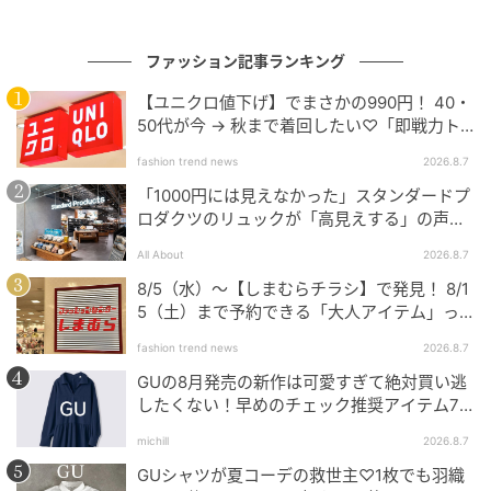
ファッション記事ランキング
【ユニクロ値下げ】でまさかの990円！ 40・
GLOW Online（グローオンライン）
50代が今 → 秋まで着回したい♡「即戦力ト
ップス」
リアーナはメットガラ2025でマークを着用。
fashion trend news
2026.8.7
「1000円には見えなかった」スタンダードプ
ロダクツのリュックが「高見えする」の声。
Sofia Coppola
2個購入する人も
All About
2026.8.7
8/5（水）〜【しまむらチラシ】で発見！ 8/1
5（土）まで予約できる「大人アイテム」っ
て？
fashion trend news
2026.8.7
GUの8月発売の新作は可愛すぎて絶対買い逃
したくない！早めのチェック推奨アイテム7
連発
michill
2026.8.7
GUシャツが夏コーデの救世主♡1枚でも羽織