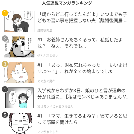
に取り入れたことで一躍時代の寵児に。
人気連載マンガランキング
「朝からどこ行ってたんだよ」いつまでも子
Rihanna
どもの習い事を把握しない夫【離婚後同居 Vo
l.1】
離婚後同居
#1 お義姉さんたちくるって、私話したよ
ね？ ねぇ、それでも…
ぜんぶ私のせい
#1 「あっ、財布忘れちゃった」「いいよ出
すよ〜！」これが全ての始まりでした
ママ友の財布
入学式からわずか3日、娘のひと言が運命の
分かれ道に…【私はモンペじゃありません Vo
l.1】
私はモンペじゃありません
#1 「ママ、生きてるよね？」寝ていると思
って部屋を開けたら
ママが家出した