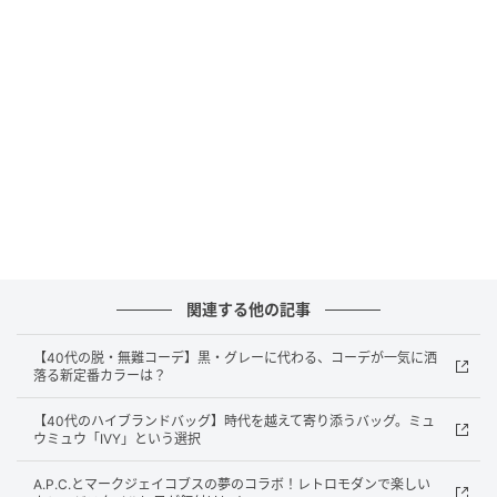
CHISA（XG）
関連する他の記事
【40代の脱・無難コーデ】黒・グレーに代わる、コーデが一気に洒
落る新定番カラーは？
【40代のハイブランドバッグ】時代を越えて寄り添うバッグ。ミュ
ウミュウ「IVY」という選択
A.P.C.とマークジェイコブスの夢のコラボ！レトロモダンで楽しい