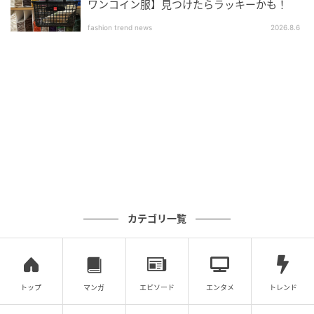
ワンコイン服】見つけたらラッキーかも！
fashion trend news
2026.8.6
カテゴリ一覧
GLOW Online（グローオンライン）
トップ
マンガ
エピソード
エンタメ
トレンド
提供元：WEAR by ZOZO ID：＠asmn333