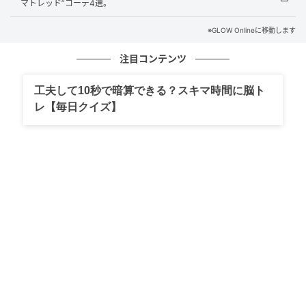
マトレッド”コーデ4選。
※GLOW Onlineに移動します
シアーカーディガンで抜け感を調節
注目コンテンツ
工夫して10秒で暗算できる？スキマ時間に脳ト
レ【毎日クイズ】