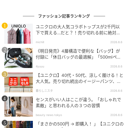
パンツ／PROTAGONISTA
バッグ／BABYLONE
ファッション記事ランキング
シアー素材のカーディガンは、上下のボタンの開け方
ユニクロの大人気コラボトップスが2千円以
で、抜け感を調節できるのが便利。キャミソールのイ
下で買える…だと？！売り切れる前に絶対買
い！
ンナーを挟むことで、肌見せの分量も調節。
michill
2026.8.6
《明日発売》4層構造で便利な【バッグ】が
付録に「休日バッグの最適解」「500mlペッ
シアーブラウスでトレンドカラーを取り入れる
トボトルも入る」
4yuuu
2026.8.6
【ユニクロ】40代・50代、涼しく履ける！と
大人気。売り切れ続出のイージーパンツ、買
ってみた！
暮らしニスタ
2026.8.6
センスがいい人はここが違う。「おしゃれで
素敵」と思われる人の３つの習慣
beauty news tokyo
2026.8.6
「まさかの500円 → 即購入！ 」【ユニクロの