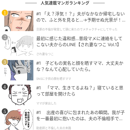
人気連載マンガランキング
#1 「え？浮気！？」夫がなかなか帰宅しない
ので、ふと外を見ると…→予期せぬ光景が！
｜旦那の不倫が発覚して頭に来たのでメチャ
旦那の不倫が発覚して頭に来たのでメチャクチャにしてやった
クチャにしてやった
最初に感じた違和感…普段マメに連絡をして
こない夫からのLINE【され妻なつこ Vol.1】
され妻なつこ
#1 子どもの実名と顔を晒すママ、大丈夫か
な？なんて心配していたら。
GLOW Online（グローオンライン）
SNSに子供の顔を晒すママ
提供元：WEAR by ZOZO ID：＠namikeru
#1 「ママ、生きてるよね？」寝ていると思
って部屋を開けたら
namikaさん
158cm
ママが家出した
#1 出産の喜びに包まれたあの瞬間。我が子
〈着用アイテム〉
を一番最初に抱いたのは、夫の不倫相手でし
カーディガン／BABYLONE
た。
助産師と不倫した夫の末路