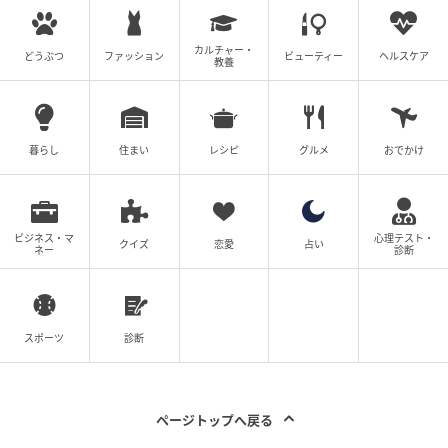
asaminさん
158cm
カルチャー・
どうぶつ
ファッション
ビューティー
ヘルスケア
教養
〈着用アイテム〉
スキッパーブラウス／COLLAGE GALLARDA GALANTE
スカート／COLLAGE GALLARDA GALANTE
暮らし
住まい
レシピ
グルメ
おでかけ
ネックレス／PAPILLONNER
透け感があるシアー素材なら、マイルドな印象になる
ビジネス・マ
心理テスト・
クイズ
恋愛
占い
ネー
診断
のでトレンドカラーも取り入れやすいのが魅力。しな
やかなシアー生地なのでゆるっとしたサイズ感でも体
に馴染んで着痩せ効果も期待できそう。
スポーツ
診断
ドット柄のプルオーバーで着こなしに動きを
つけて
ページトップへ戻る