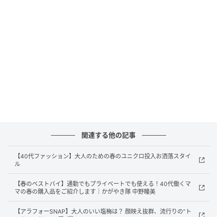
GLOW Online（グローオンライン）
提供元：WEAR by ZOZO ID：＠ships9503wof
FUJITAさん
159cm
〈着用アイテム〉
テーラードジャケット／SHIPS
関連する他の記事
パンツ／SHIPS
バッグ／The Bagmati
【40代ファッション】大人のための春のユニクロ投入お洒落スタイ
ル
「ヒップがちょうど隠れるくらいの長さでゆったりと
【春のベストバイ】通勤でもプライベートでも使える！40代働くマ
したシルエットなので体のラインを拾いにくいのが魅
マの春の購入品をご紹介します｜かがやき隊 中野瞳美
力。カジュアルにもきれいめにも合わせやすく、春夏
【アラフォーSNAP】大人のいい塩梅は？ 顔映え抜群、流行りの“ト
の羽織にぴったりです」FUJITAさん