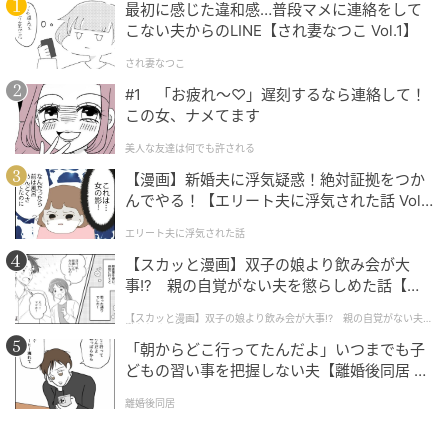
きだったデビュー前に比べて、4㎏も痩せました」
最初に感じた違和感…普段マメに連絡をして
こない夫からのLINE【され妻なつこ Vol.1】
③ 筋膜ローラーでストレッチ
され妻なつこ
「高校生の頃からずっと続けているのがストレッチ。
#1 「お疲れ〜♡」遅刻するなら連絡して！
この女、ナメてます
姿勢や寝相があんまり良くないせいか、巻き肩になり
やすいんです。背中が凝り固まっていると巻き肩にな
美人な友達は何でも許される
りやすいという話を聞いたので、毎日筋膜ローラーを
【漫画】新婚夫に浮気疑惑！絶対証拠をつか
使って背中を中心にほぐすようにしています」
んでやる！【エリート夫に浮気された話 Vol.
1】
エリート夫に浮気された話
【スカッと漫画】双子の娘より飲み会が大
ポーチの中、見せてください！
事!? 親の自覚がない夫を懲らしめた話【第1
話】
【スカッと漫画】双子の娘より飲み会が大事!? 親の自覚がない夫を
懲らしめた話
「朝からどこ行ってたんだよ」いつまでも子
どもの習い事を把握しない夫【離婚後同居 Vo
l.1】
離婚後同居