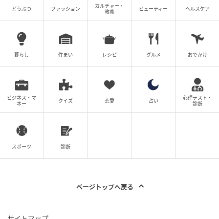
8240） その他はスタイリスト私物
カルチャー・
どうぶつ
ファッション
ビューティー
ヘルスケア
教養
写真・嶌原佑矢（UM） スタイリスト・石田 綾 ヘア＆
メイク・辻村友貴恵（ende） 取材、文・恒木綾子
暮らし
住まい
レシピ
グルメ
おでかけ
anan 2493号（2026年4月22日発売）より
元記事で読む
ビジネス・マ
心理テスト・
クイズ
恋愛
占い
ネー
診断
次の記事
パッションを秘めた女子大学生4人が生み出
す、独特の空気感がクセになる。漫画『We ar
スポーツ
診断
e connected』
の記事をもっとみる
ページトップへ戻る
サイトマップ