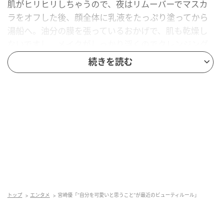
肌がヒリヒリしちゃうので、夜はリムーバーでマスカ
ラをオフした後、顔全体に乳液をたっぷり塗ってから
湯船へ。油分の膜を張っているおかげで、肌も乾燥し
ないですし、メイクがしっかり浮くのでクレンジング
もしやすくなります。それでも肌が赤くなってしまっ
続きを読む
た時は、『雪肌精』の化粧水を含ませたコットンや、
タオルを巻いた保冷剤でしっかり鎮静。クリーム代わ
りにワセリンを塗りたくって寝ることもあります
（笑）」
そんなスキンケアのほか、最近は、“自分を可愛いと思
うこと”も自分に課した大事なビューティルール。
「自分で自分のことを可愛いと思わないと可愛くなら
ないという話をよく聞くんですけど、たしかに自信が
ない時のビジュアルはイマイチだなって思うようにな
トップ
エンタメ
宮崎優「“自分を可愛いと思うこと”が最近のビューティルール」
って…。もともとネガティブな性格なので、なかなかそ