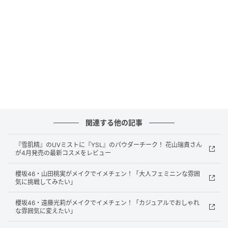
う思うことは難しいんですけど（笑）、だからこそル
ールとして立てて実践していきたいです！」
宮崎さんのMy Beauty Rules
関連する他の記事
『雪肌精』のUVミストに『YSL』のパウダーチーク！ 花山瑞貴さん
が4月発売の最新コスメをレビュー
櫻坂46・山田桃実がメイクでイメチェン！「大人フェミニンな雰囲
気に挑戦してみたい」
櫻坂46・遠藤光莉がメイクでイメチェン！「カジュアルでおしゃれ
な雰囲気に変えたい」