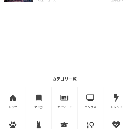
のリップ感覚でこまめに塗っています」
TRILL ニュース
2026.8.7
宮崎優
みやざき・ゆう 2000年11月20日生まれ、三重県出
身。'19年、ドラマ『高嶺と花』でデビュー。ABEMA
で配信中の縦横連動ハイブリッドドラマ『バッドチョ
イス・グッドラブ』で主演を務めるほか、日曜劇場
『GIFT』（TBS系、毎週日曜21:00～）ではポストドク
ターの宗像桜を演じている。
カテゴリ一覧
ワンピース ¥49,500 パープルのトップス ¥25,300（共
に
オープン セサミ クラブ
） ピンクのイヤーカフ
¥8,800 ゴールドのイヤーカフ ¥19,800 ブラックのイ
ヤーカフ ¥19,800（以上YPARIS／H3Oファッションビ
トップ
マンガ
エピソード
エンタメ
トレンド
ュロー TEL. 03-6712-6180） ダブルリング
¥24,200（フミエタナカ／ドール TEL. 03-4361-