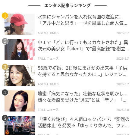
エンタメ記事ランキング
水筒にシャンパンを入れ保育園の送迎に…
「アル中だと思う」一世を風靡した超人気タ
レント、酒漬けだった日々を告白
ABEMA TIMES
2026.8.7
中１で「どこに行ってもスカウトされた」異
次元の美少女『silent』で“最高記録”を樹立し
た「反則級」の【トップ女優】
TRILL ニュース
2026.8.7
56歳で初婚、2日後にまさかの出来事「子供
を持てると思わなかったのに…」レジェンド
「ポーチは『Polène』のバッグが入っていた巾着。そ
美魔女が当時の心境を告白
ABEMA TIMES
2026.8.7
こにファンの方からいただいたキーホルダーなどをつ
壇蜜「病気になった」壮絶な症状を明かし…
けて使っています。荒れやすい目元は『POLA』のアイ
様々な治療を受けた“過去”とは「辛い」「苦
クリームで、役づくりのために初めてパーマをかけた
しい」
まつ毛は『マジョリカ マジョルカ』の美容液で日中も
TRILL ニュース
2026.8.8
しっかり乾燥対策を。『ラネージュ』のリップマスク
「深くお詫び」４人組ロックバンド、“突然の
活動休止”を発表→「ゆっくり休んで」ファン
はぷるんぷるん加減が尋常じゃないので（笑）、普通
心配の声