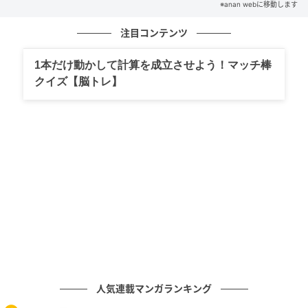
※anan webに移動します
注目コンテンツ
① 部屋の湿度は50％をキープ
1本だけ動かして計算を成立させよう！マッチ棒
クイズ【脳トレ】
「“風邪をひきたくないなら、乾燥対策をしっかりした
ほうがいいよ”と共演者の方にアドバイスいただき、加
湿器を購入。湿度を50％に保つことを習慣にしたら、
本当に風邪をひかなくなって、免疫力が上がった気が
します。肌もつっぱらなくなりました」
② 体のラインが出る服を着る
「それは、体の変化にすぐ気づけるように。トップス
もボトムスもピタピタなものを着るようになってか
ら、鏡に映った時も体のラインが目に入るので、体型
管理しやすくなった気がします。ゆったりした服が好
人気連載マンガランキング