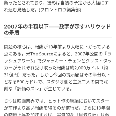
断ったとされており、撮影は当初の予定から大幅にず
れ込む見通しだ。(フロントロウ編集部)
2007年の半額以下——数字が示すハリウッド
の矛盾
問題の核心は、報酬が19年前より大幅に下がっている
点にある。米The Sourceによると、2007年公開の『ラ
ッシュアワー3』でジャッキー・チェンとクリス・タッ
カーがそれぞれ受け取った報酬は約2,000万ドル（約
31億円）だった。しかし今回の提示額はその半分以下
となる800万ドルで、スタジオ側と主演二人の間で深
刻な「評価のズレ」が生じている。
じつは映画業界では、ヒット作の続編においてスター
が前作より高い報酬を得るのが慣行だ。さらに19年間
の物価上昇を加味すれば、実質的な「目減り幅」は数