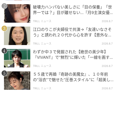
破壊力ハンパない美しさに「目の保養」「世
界一では？」目が離せない…『月9主演女優
（34歳）』“極上”美ショットがすごい
TRILL ニュース
2026.8.7
江口のりこが夫婦役で共演→「友達いなさそ
う」と誘われ２０代から心を許す【意外な親
友芸人】とは？
TRILL ニュース
2026.8.7
わずか中３で発掘された【絶世の美少年】
『VIVANT』で“鮮烈”に輝いた「一線を画す」
イケメン俳優
TRILL ニュース
2026.8.7
５５歳で再婚『奇跡の美魔女』、１０年前
の“浴衣”で魅せた“圧巻スタイル”に「超美し
い」「うっとり」
TRILL ニュース
2026.8.7