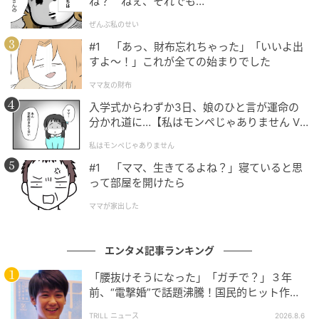
ね？ ねぇ、それでも…
ぜんぶ私のせい
#1 「あっ、財布忘れちゃった」「いいよ出
すよ〜！」これが全ての始まりでした
ママ友の財布
入学式からわずか3日、娘のひと言が運命の
分かれ道に…【私はモンペじゃありません Vo
l.1】
私はモンペじゃありません
#1 「ママ、生きてるよね？」寝ていると思
って部屋を開けたら
ママが家出した
エンタメ記事ランキング
「腰抜けそうになった」「ガチで？」３年
前、“電撃婚”で話題沸騰！国民的ヒット作
『逃げ恥』で異彩放った【国宝級イケメン】
TRILL ニュース
2026.8.6