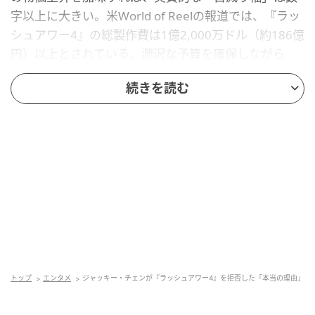
字以上に大きい。米World of Reelの報道では、『ラッ
シュアワー4』の総製作費は1億2,000万ドル（約186億
円）以上とされている。潤沢な予算を確保しながら
も、シリーズを象徴する二人への報酬は前作比で大幅
続きを読む
に引き下げる——この矛盾した構図こそが、交渉を膠
着させているかもしれない。
ファンが待ち望む新作、しかし「お金の問
題」が鍵を握る
計画では2026年春から、ブレット・ラトナー監督のも
と中国・アフリカ・サウジアラビアを舞台にした撮影
が行なわれる予定だった。しかし合意に至らないまま
計画は棚上げとなり、現時点では同年9月以降への延期
トップ
エンタメ
ジャッキー・チェンが『ラッシュアワー4』を拒否した「本当の理由」
が伝えられている。米TMZは「プロジェクトは依然と
して進行中」とし、水面下での交渉は継続していると