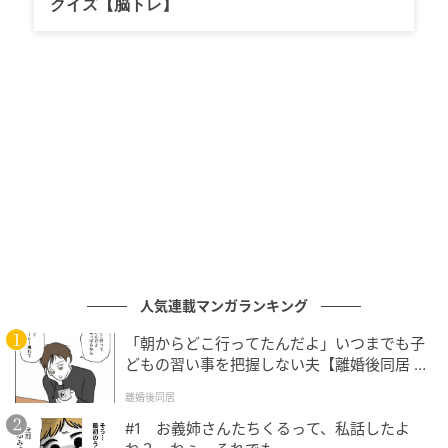
クイズ【脳トレ】
小しているとすれば、ハリウッドの構造的な課題を照
らし出す象徴として語られることになるだろう。
元記事で読む
次の記事
【特集】ジェシカ・アルバ45歳、女優から起
業家になった本当の理由
の記事をもっとみる
人気連載マンガランキング
「朝からどこ行ってたんだよ」いつまでも子
どもの習い事を把握しない夫【離婚後同居 Vo
l.1】
離婚後同居
#1 お義姉さんたちくるって、私話したよ