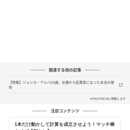
いう。
1998年のシリーズ第1作以来、ジャッキーとクリスの
コンビは文化の壁を超えたバディ映画の代名詞となっ
た。香港アクション映画の象徴とハリウッドのコメデ
ィアンが組んだという異色の組み合わせは、シリーズ3
作で世界合計10億ドル（約1,550億円）超の興行収入
を記録している。日本でもジャッキー・チェンへの根
強い人気は揺るがず、このシリーズは彼のキャリアを
関連する他の記事
代表する作品だ。
【特集】ジェシカ・アルバ45歳、女優から起業家になった本当の理
第3作から約20年の沈黙を経ての新作に期待を寄せる
由
ファンは少なくない。しかし、その実現を阻んでいる
※FRONTROWに移動します
のが「スターへの正当な評価」をめぐる問題だとすれ
ば、これはひとつの映画の話にとどまらないかもしれ
注目コンテンツ
ない。ストリーミング時代に膨れ上がる制作費とは対
1本だけ動かして計算を成立させよう！マッチ棒
照的に、フランチャイズを支えたスターの取り分が縮