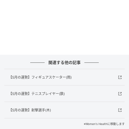
今月は、妬みや嫉妬を受けやすい運勢。
無駄なトラブルに巻き込まれないためにも、自己防衛
を意識して。
嬉しいことや自慢したくなる出来事も、今はあえて控
えめに
。
SNSにアップしたり、あれこれ話したりせず、自分の
中で大切に育てていきましょう。
関連する他の記事
もともと目立つヨギーニタイプだからこそ、今月は少
し存在感をセーブするくらいがちょうどいいバラン
【5月の運勢】フィギュアスケーター(雨)
ス。
嫉妬深いフレネミーには、しっかり距離と対策を。
【5月の運勢】テニスプレイヤー(鉄)
元記事で読む
【5月の運勢】射撃選手(木)
次の記事
※Women's Healthに移動します