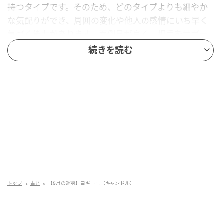
持つタイプです。そのため、どのタイプよりも細やか
な気配りができ、周囲の変化や他人の感情にいち早く
気づく能力があります。面倒見が良く、相手をサポー
トしたり寄り添ったりすることが得意ですが、その
続きを読む
分、自分が疲れやすく周囲の影響を受けやすい一面
も。
そんなあなたには、日々の生活にヨガや瞑想を取り入
れ、心を落ち着かせる時間を作ることが大切です。自
分の内面をケアし、バランスを取ることで、疲れやす
い心を穏やかに保つことができるでしょう。
5月運勢は？
トップ
占い
【5月の運勢】ヨギーニ（キャンドル）
「見せすぎ注意！幸せは“静かに守る”が正解」