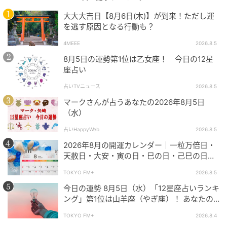
大大大吉日【8月6日(木)】が到来！ただし運
を逃す原因となる行動も？
4MEEE
2026.8.5
8月5日の運勢第1位は乙女座！ 今日の12星
座占い
占いTVニュース
2026.8.5
マークさんが占うあなたの2026年8月5日
（水）
占いHappyWeb
2026.8.5
2026年8月の開運カレンダー｜一粒万倍日・
天赦日・大安・寅の日・巳の日・己巳の日…8
月の吉日・開運日はいつ？ やったほうが良い
TOKYO FM+
2026.8.5
こと、NG行動などを解説
今日の運勢 8月5日（水）「12星座占いランキ
ング」第1位は山羊座（やぎ座）！ あなたの
星座は何位？
TOKYO FM+
2026.8.4