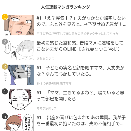
アリングもおすすめだそう。
人気連載マンガランキング
#1 「え？浮気！？」夫がなかなか帰宅しない
ので、ふと外を見ると…→予期せぬ光景が！
｜旦那の不倫が発覚して頭に来たのでメチャ
ファージーのコーヒーメモ
旦那の不倫が発覚して頭に来たのでメチャクチャにしてやった
クチャにしてやった
最初に感じた違和感…普段マメに連絡をして
豆の煎り具合：浅煎り ✔︎中煎り 深煎り
こない夫からのLINE【され妻なつこ Vol.1】
され妻なつこ
コクのあるしっかりめの味：★★★★
#1 子どもの実名と顔を晒すママ、大丈夫か
な？なんて心配していたら。
まろやかな甘み：★★★
SNSに子供の顔を晒すママ
岡田のティラミスとの相性：★★★★★
#1 「ママ、生きてるよね？」寝ていると思
って部屋を開けたら
ママが家出した
#1 出産の喜びに包まれたあの瞬間。我が子
を一番最初に抱いたのは、夫の不倫相手でし
た。