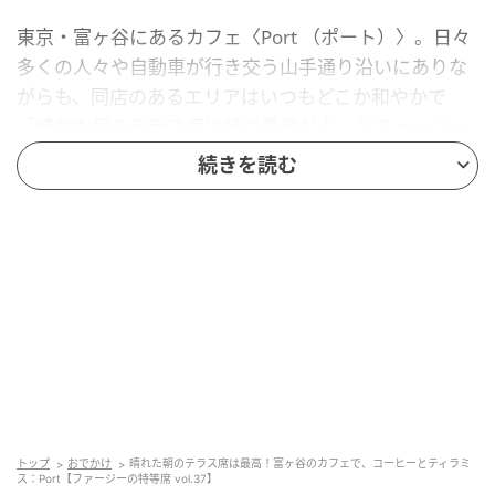
東京・富ヶ谷にあるカフェ〈Port （ポート）〉。日々
多くの人々や自動車が行き交う山手通り沿いにありな
がらも、同店のあるエリアはいつもどこか和やかで
「晴れた朝のテラス席は特に最高だよ」とファージー
が絶賛するのも納得。その名の通り“港”をテーマにし
続きを読む
た〈ポート〉の店内には、海に浮かぶ灯浮標（ライト
ブイ）やその光をイメージした丸い照明が印象的に用
いられていて、現在はオーダーカウンターになってい
る円形のハイテーブルも後々は“港の交流場（客席のひ
とつ）”として人が集うことを考えて備えたものだそ
う。コーヒーは「ポートブレンド」という中煎りのオ
リジナルブレンドが定番で「飲みやすさと深いコクの
あるしっかりめの味わいを叶える絶妙なバランスがこ
だわり」とオーナーの竹内隆平さん。また、今回登場
してくれたバリスタのキョウヘイさん考案の夏季限定
トップ
おでかけ
晴れた朝のテラス席は最高！富ヶ谷のカフェで、コーヒーとティラミ
ス：Port【ファージーの特等席 vol.37】
ドリンク「パッションフルーツソーダ」も一押し。看