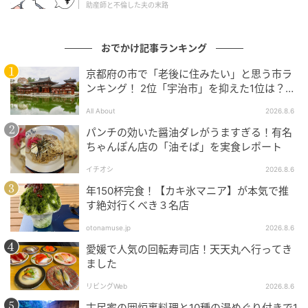
助産師と不倫した夫の末路
おでかけ記事ランキング
京都府の市で「老後に住みたい」と思う市ラ
ンキング！ 2位「宇治市」を抑えた1位は？
【2026年調査】
All About
2026.8.6
パンチの効いた醤油ダレがうますぎる！有名
ちゃんぽん店の「油そば」を実食レポート
イチオシ
2026.8.6
年150杯完食！【カキ氷マニア】が本気で推
す絶対行くべき３名店
otonamuse.jp
2026.8.6
出典
FUDGE.jp
愛媛で人気の回転寿司店！天天丸へ行ってき
ました
リビングWeb
2026.8.6
古民家の囲炉裏料理と10種の湯めぐり付きで1