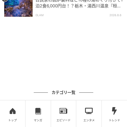
ファージー’s VIEW
泊2食6,000円台！？栃木・湯西川温泉『桓武
平氏ゆかりの宿 揚羽』で叶う秘境ステイ
GLAM
2026.8.6
カテゴリ一覧
トップ
マンガ
エピソード
エンタメ
トレンド