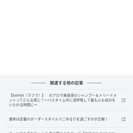
板スイーツの「ティラミス」をはじめとするフードメ
ニューとともに、ぜひ、チェックしてみて。
カフェタイムに、〈ポート〉で楽しみたいメ
ニュー
関連する他の記事
【RAFRA（ラフラ）】 のアロマ美容液のシャンプー＆トリートメ
ントってどんな感じ？～バスタイム中に深呼吸して髪も心も自分を
いたわる時間に～
連休は定番のボーダースタイルでごゆるりを過ごすのが正解！