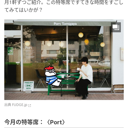
月1軒ずつご紹介。この特等席ですてきな時間をすごし
てみてはいかが？
出典
FUDGE.jp
今月の特等席：〈Port〉