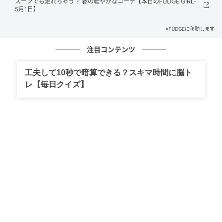
スーツでも走れちゃう？ 春の軽やかなコーデ【本日のFUDGE GIRL-
5月1日】
※FUDGEに移動します
出典
FUDGE.jp
注目コンテンツ
・ドリップコーヒー ¥600
工夫して10秒で暗算できる？スキマ時間に脳ト
・ティラミス ¥850
レ【毎日クイズ】
〈ポート〉のベーシックなコーヒーとして親しまれる
「ポートブレンド」は、ブラジルの豆を多めに配合し
たオリジナルブレンド。千葉の柏にある〈トーンズ・
コーヒー・ロースターズ〉にて、少々深煎り寄りの中
煎りで仕上げられたナッティでコクのある味が特徴
で、苦さの中にココアや黒糖を思わせるまろやかな甘
さも感じられる。同ブレンドのエスプレッソを使った
スイーツ「ティラミス」との相性は抜群。こちらはラ
ム酒が香るちょっぴり大人な味わいで、ワインとのペ