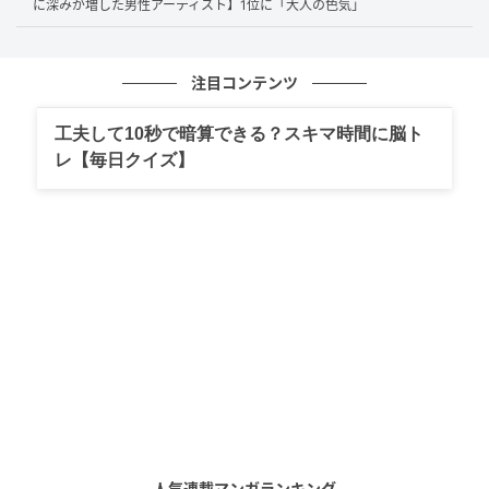
に深みが増した男性アーティスト】1位に「大人の色気」
歌唱力・表現力・ライブパフォーマンスの全てが極めて高い評
注目コンテンツ
価を受けているから。（25歳/男性）
工夫して10秒で暗算できる？スキマ時間に脳ト
レ【毎日クイズ】
歌唱力、表現力、声の深み、ライブでの説得力まで全部が別格
だからです。上手いを超えて、聴く人の心を一瞬で持っていく
力があります。（32歳/女性）
力みのない自然体な歌い方から、化け物級の歌唱力が飛び出し
てくる。さらに唯一無二の世界観まで兼ね備えている。全てが
超一流だと思います。（37歳/男性）
第1位：米津玄師（32票）
人気連載マンガランキング