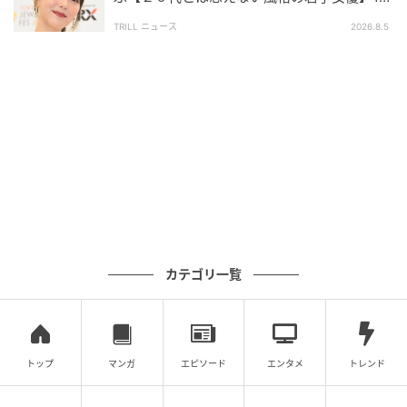
に「唯一無二の空気感」「年齢不詳の貫禄」
TRILL ニュース
2026.8.5
※本記事は、自社で募集したアンケートの回答者300名
の意見を集計した結果に基づき制作しています。社会
全体の意見を代表、あるいは断定するものではないこ
とを、あらかじめご了承ください。
※記事内の情報は執筆時点の内容です。
※コメントは原文ママ
※本記事は自社で募集したアンケートの回答結果をも
とにAIが本文を作成しておりますが、社内確認の後公
開を行っています。
カテゴリ一覧
調査方法：インターネットサービスによる任意回答
（自由回答式）
調査実施日：2026年6月2日
調査対象：全国10代〜60代
トップ
マンガ
エピソード
エンタメ
トレンド
有効回答数：300名