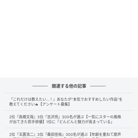
安全地帯デビュー30周年＆ＳＡＬＴＭＯＤＥＲＡＴＥ設立記念パーティー 玉
関連する他の記事
置浩二（C）SANKEI
「これだけは教えたい…！」あなたが“本気でおすすめしたい作品”を
第2位は
玉置浩二
さん。「日本一」と絶賛される圧倒的
教えてください🔥【アンケート募集】
なボーカル力と表現力、ライブパフォーマンスの高さ
2位『高橋文哉』3位『吉沢亮』300名が選ぶ【一気にスターの風格
が多くの支持を集めました。その唯一無二の世界観や
が出てきた若手俳優】1位に「どんどんと魅力が高まっている」
存在感も評価され、「聴く人の心を震わせる」といっ
た声も多数寄せられています。
2位『玉置浩二』3位『桑田佳祐』300名が選ぶ【年齢を重ねて歌声