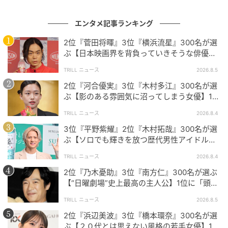
エンタメ記事ランキング
作曲や作詞のセンス、心に響く圧倒的な歌唱力はもちろんのこ
2位『菅田将暉』3位『横浜流星』300名が選
と、ミュージックビデオで見せる独創的なダンスや、自ら手が
ぶ【日本映画界を背負っていきそうな俳優】1
けるアルバムのアートワークに至るまで、アーティスト活動に
位に「圧倒的」「迫力が増すばかり」
おける全ての要素が超一流のクオリティだからです。（44歳/
TRILL ニュース
2026.8.5
女性）
2位『河合優実』3位『木村多江』300名が選
ぶ【影のある雰囲気に沼ってしまう女優】1位
に「目が離せない」「独特な透明感」
TRILL ニュース
2026.8.4
“超一流”の名にふさわしい男性歌手たち
3位『平野紫耀』2位『木村拓哉』300名が選
ぶ【ソロでも輝きを放つ歴代男性アイドル】1
位に「圧倒的にキラキラしている」
今回ご紹介したアンケートでは、それぞれ異なる個性
TRILL ニュース
2026.8.4
と魅力を持つ3名が選ばれました。どなたも「全てが超
2位『乃木憂助』3位『南方仁』300名が選ぶ
一流」という言葉にふさわしい存在感と実績を持って
【“日曜劇場”史上最高の主人公】1位に「頭
脳・度胸・執念のバランスが絶妙」
いることが、多くのコメントから伝わってきます。そ
TRILL ニュース
2026.8.5
れぞれへの熱い想いやリスペクト溢れる声にも納得で
2位『浜辺美波』3位『橋本環奈』300名が選
すね。
ぶ【２０代とは思えない風格の若手女優】1位