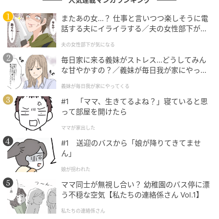
またあの女…？ 仕事と言いつつ楽しそうに電
堂々1位となったのは
米津玄師
さん。独自の世界観や作
話する夫にイライラする／夫の女性部下が気
になる（1）【夫婦の危機 まんが】
詞作曲能力だけでなく、アートワークまで手掛けるマ
夫の女性部下が気になる
ルチクリエイターぶりに驚きと称賛が集まっていま
毎日家に来る義妹がストレス…どうしてみん
す。「音楽的才能が異常レベル」など、その影響力と
な甘やかすの？／義妹が毎日我が家にやって
才能へのリスペクト溢れる声ばかりでした。
くる（1）【義父母がシンドイんです！ まん
義妹が毎日我が家にやってくる
が】
#1 「ママ、生きてるよね？」寝ていると思
って部屋を開けたら
楽曲制作・作詞作曲・歌唱・アートワークまで一貫して高い完
ママが家出した
成度で作り上げており、どの作品も独自性と大衆性を両立して
いる点が超一流だと感じます。ヒット曲も多く、時代を代表す
#1 送迎のバスから「娘が降りてきてませ
ん」
るアーティストだと思います。（46歳/男性）
娘が拐われた
ママ同士が無視し合い？ 幼稚園のバス停に漂
う不穏な空気【私たちの連絡係さん Vol.1】
作詞・作曲・歌唱を完璧にこなすマルチな才能を持つアーティ
ストだから。（67歳/女性）
私たちの連絡係さん