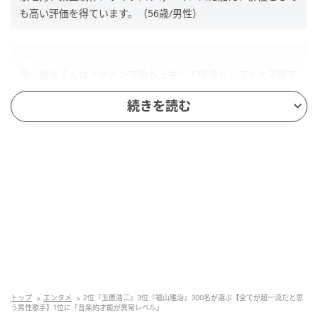
も高い評価を得ています。（56歳/男性）
福山雅治さんはイケメンで歌も上手くて俳優としても大活躍で
すし、一流だと思う。（35歳/女性）
続きを読む
歌唱力だけでなく、作詞作曲の才能やライブパフォーマンス、
長年にわたって第一線で活躍し続けている実績も含めて超一流
だと思うからです（28歳/女性）
第2位：玉置浩二（31票）
トップ
エンタメ
2位『玉置浩二』3位『福山雅治』300名が選ぶ【全てが超一流だと思
う男性歌手】1位に「音楽的才能が異常レベル」