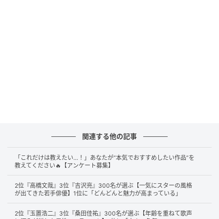
カリスマ、天才と言われたら、手塚先生が真っ先に思い浮かび
ます。（47歳/女性）
第2位：鳥山明（45票）
第2位は、『Dr.スランプ』『ドラゴンボール』など世
界中で愛される作品を生み出した故・
鳥山明
さん。圧
倒的な画力で、国内外問わず多くのファンから支持さ
関連する他の記事
れています。「世界中に影響を与えている」という声
「これだけは教えたい…！」あなたが“本気でおすすめしたい作品”を
も多数寄せられました。
教えてください🔥【アンケート募集】
2位『高橋文哉』3位『吉沢亮』300名が選ぶ【一気にスターの風格
が出てきた若手俳優】1位に「どんどんと魅力が高まっている」
鳥山明先生のドラゴンボールは最高だから（39歳/女性）
2位『玉置浩二』3位『桑田佳祐』300名が選ぶ【年齢を重ねて歌声