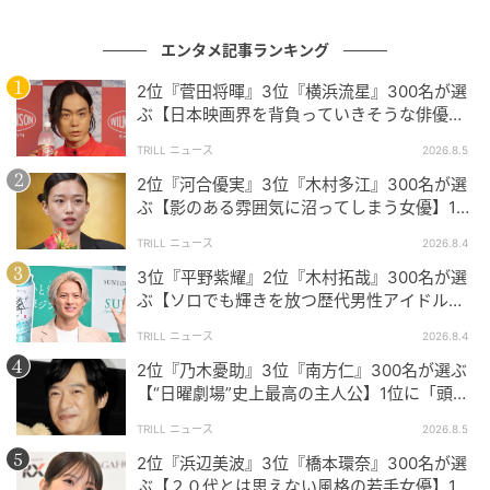
エンタメ記事ランキング
2位『菅田将暉』3位『横浜流星』300名が選
ぶ【日本映画界を背負っていきそうな俳優】1
位に「圧倒的」「迫力が増すばかり」
TRILL ニュース
2026.8.5
2位『河合優実』3位『木村多江』300名が選
ぶ【影のある雰囲気に沼ってしまう女優】1位
に「目が離せない」「独特な透明感」
TRILL ニュース
2026.8.4
3位『平野紫耀』2位『木村拓哉』300名が選
ぶ【ソロでも輝きを放つ歴代男性アイドル】1
TRILL作成
位に「圧倒的にキラキラしている」
TRILL ニュース
2026.8.4
今回のアンケートでは、回答者の中で最も多かったの
2位『乃木憂助』3位『南方仁』300名が選ぶ
が30代男女、次いで40代男女でした。そのため、
【“日曜劇場”史上最高の主人公】1位に「頭
1997年の連載開始以来、『ONE PIECE』とともに青春
脳・度胸・執念のバランスが絶妙」
TRILL ニュース
2026.8.5
時代や社会人生活を過ごしてきた世代の声が比較的多
2位『浜辺美波』3位『橋本環奈』300名が選
く反映されている結果となりました。
ぶ【２０代とは思えない風格の若手女優】1位