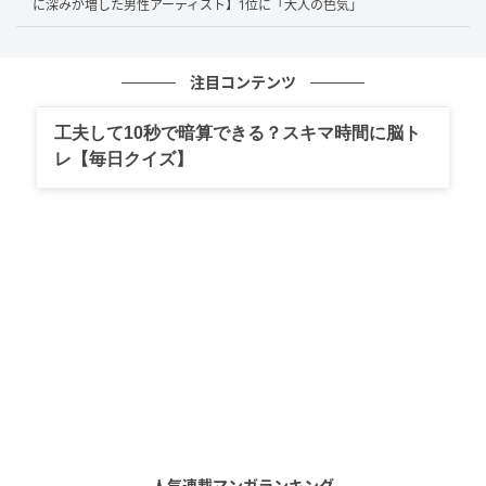
に深みが増した男性アーティスト】1位に「大人の色気」
海外からもリスペクトされているし、ドラゴンボールは日本を
代表する漫画だと思います。（47歳/女性）
注目コンテンツ
工夫して10秒で暗算できる？スキマ時間に脳ト
レ【毎日クイズ】
圧倒的な画力で、世界中から人気のある名作を生み出したから
（39歳/女性）
第1位：尾田栄一郎（100票）
堂々1位は『ONE PIECE』作者・
尾田栄一郎
さん！「最
も多く発行された単一作者によるコミックシリーズ」
のギネス世界記録や、長期連載でも衰えない人気ぶり
など、そのカリスマ性は圧倒的です。「全てにおいて
完璧」といったコメントが並びました。
人気連載マンガランキング