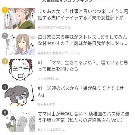
またあの女…？ 仕事と言いつつ楽しそうに電
話する夫にイライラする／夫の女性部下が気
カリスマ性の塊。あれだけの夢のある漫画を描く事が出来て、
になる（1）【夫婦の危機 まんが】
まさに神。（51歳/男性）
夫の女性部下が気になる
毎日家に来る義妹がストレス…どうしてみん
な甘やかすの？／義妹が毎日我が家にやって
くる（1）【義父母がシンドイんです！ まん
ワンピースの大ヒットは天才でしかない（38歳/女性）
義妹が毎日我が家にやってくる
が】
#1 「ママ、生きてるよね？」寝ていると思
って部屋を開けたら
長期連載作品で圧倒的な人気と影響力を維持し、世界規模で読
ママが家出した
者を魅了し続けているからです。（40歳/女性）
#1 送迎のバスから「娘が降りてきてませ
ん」
娘が拐われた
結果はこちら
ママ同士が無視し合い？ 幼稚園のバス停に漂
う不穏な空気【私たちの連絡係さん Vol.1】
私たちの連絡係さん