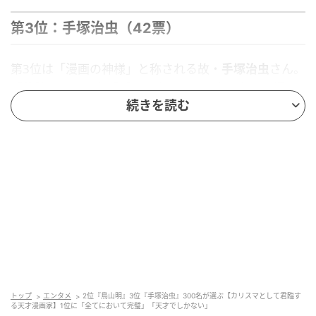
第3位：手塚治虫（42票）
第3位は「漫画の神様」と称される故・
手塚治虫
さん。
『鉄腕アトム』や『ブラック・ジャック』など、幅広
続きを読む
いジャンルで数々の名作を生み出し、日本の漫画文化
を築いたパイオニアです。その名作たちは今なお色褪
せず、語り継がれています。
別格の漫画家。敬愛する次世代の漫画家もいるのでは。（67
歳/女性）
多くの漫画家に影響を与えました。アイディアの宝庫です。
（53歳/男性）
トップ
エンタメ
2位『鳥山明』3位『手塚治虫』300名が選ぶ【カリスマとして君臨す
る天才漫画家】1位に「全てにおいて完璧」「天才でしかない」