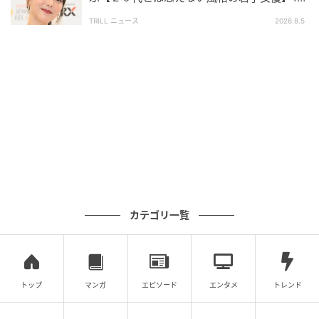
に「唯一無二の空気感」「年齢不詳の貫禄」
尾田栄一郎さんが1位となった背景には、作品そのもの
TRILL ニュース
2026.8.5
の知名度や影響力に加え、長年にわたって読者と歩み
続けてきた『ONE PIECE』への親しみや思い入れもあ
ると考えられます。一方で、2位の鳥山明さん、3位の
手塚治虫さんにも幅広い年代から支持が寄せられてお
り、それぞれが日本漫画界を代表するカリスマとして
高く評価されていることがうかがえる結果となりまし
た。
漫画界に君臨する“カリスマ”たち
カテゴリ一覧
今回ご紹介したアンケートでは、それぞれ異なる個性
と功績を持つ3人が支持を集めました。どなたも多くの
読者から熱い支持と憧れを集めており、日本のみなら
トップ
マンガ
エピソード
エンタメ
トレンド
ず世界にもその名が知られる存在ばかりです。それぞ