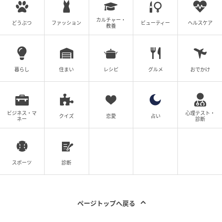
れへのコメントからも、多様な視点と深いリスペクト
が感じられます。
カルチャー・
どうぶつ
ファッション
ビューティー
ヘルスケア
教養
※本記事は、自社で募集したアンケートの回答者300名
の意見を集計した結果に基づき制作しています。社会
暮らし
住まい
レシピ
グルメ
おでかけ
全体の意見を代表、あるいは断定するものではないこ
とを、あらかじめご了承ください。
ビジネス・マ
心理テスト・
※記事内の情報は執筆時点の内容です。
クイズ
恋愛
占い
ネー
診断
※コメントは原文ママ
※本記事は自社で募集したアンケートの回答結果をも
とにAIが本文を作成しておりますが、社内確認の後公
スポーツ
診断
開を行っています。
調査方法：インターネットサービスによる任意回答
（自由回答式）
ページトップへ戻る
調査実施日：2026年6月2日～6月3日