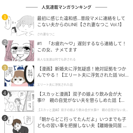
人気連載マンガランキング
最初に感じた違和感…普段マメに連絡をして
こない夫からのLINE【され妻なつこ Vol.1】
第1位：パナソニック（110票）
され妻なつこ
そして第1位は、
「パナソニック」
でした。
#1 「お疲れ〜♡」遅刻するなら連絡して！
この女、ナメてます
他社にはあまりない「自動掃除機能」と「ゴミ自動排
美人な友達は何でも許される
出」まで備わっていることが熱烈に支持された理由で
【漫画】新婚夫に浮気疑惑！絶対証拠をつか
す。エアコンが自分でフィルターのホコリをかき取っ
んでやる！【エリート夫に浮気された話 Vol.
て集めたあと、それを屋外まで自動で排出してくれる
1】
エリート夫に浮気された話
から、ユーザーはほとんど掃除の手間が発生しませ
【スカッと漫画】双子の娘より飲み会が大
ん。忙しい人や掃除が苦手な方からも圧倒的な信頼を
事!? 親の自覚がない夫を懲らしめた話【第1
集めています。
話】
【スカッと漫画】双子の娘より飲み会が大事!? 親の自覚がない夫を
懲らしめた話
「朝からどこ行ってたんだよ」いつまでも子
どもの習い事を把握しない夫【離婚後同居 Vo
自動掃除機能がついていてさらにゴミの自動排出もできるの
l.1】