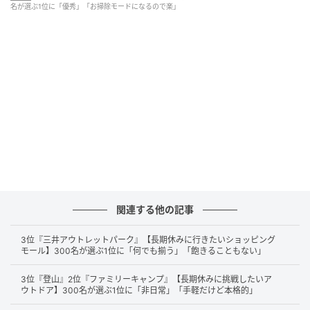
りしなくてもおおかたの掃除はしてくれるため（31歳/女性）
名が選ぶ1位に「優秀」「お掃除モードになるので楽」
白くまくんを愛用していますが、凍結洗浄の威力がすごいと思
う。埃臭さやカビ臭さなど全くない！（40歳/女性）
白くまくんは、カビの発生を抑えるカビバスター機能があるの
で、お手入れが楽です。（50歳/女性）
関連する他の記事
第2位：ダイキン（88票）
3位『三井アウトレットパーク』【長期休みに行きたいショッピング
第2位は、
「ダイキン」。
モール】300名が選ぶ1位に「何でも揃う」「飽きることもない」
3位『登山』2位『ファミリーキャンプ』【長期休みに挑戦したいア
ダイキンエアコンは、全体的に構造がシンプルでフィ
ウトドア】300名が選ぶ1位に「非日常」「手軽だけど本格的」
ルターの取り外しや掃除がしやすいことがユーザーか