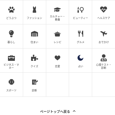
※ 本記事は2026年5月22日執筆時点の情報です。各メ
ーカーによる製品モデルチェンジ、仕様変更（自動排
カルチャー・
どうぶつ
ファッション
ビューティー
ヘルスケア
出方式からダストボックス方式への標準移行など）、
教養
または価格改定等により最新の情報と異なる場合があ
ります。ご購入および設置の際は、必ず家電量販店や
専門の据付業者、各メーカー公式サイトにて最新の仕
暮らし
住まい
レシピ
グルメ
おでかけ
様をご確認ください。
調査方法：インターネットサービスによる任意回答
ビジネス・マ
心理テスト・
クイズ
恋愛
占い
ネー
診断
（自由回答式）
調査実施日：2026年5月22日
調査対象：全国20代〜60代の男女
スポーツ
診断
有効回答数：300名
※記事内の情報は執筆時点の内容です。
※本記事は自社で募集したアンケートの回答結果をも
ページトップへ戻る
とにAIが本文を作成しておりますが、社内確認の後公