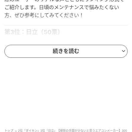
ご紹介します。日頃のメンテナンスで悩みたくない
方、ぜひ参考にしてみてください！
第3位：日立（50票）
第3位は、
「日立」
。
続きを読む
日立のエアコンは「自動お掃除洗浄」のような機能が
搭載されているモデルが多く、フィルターを外してし
っかり洗う手間がグッと減ることが魅力です。さらに
「凍結洗浄」や「カビ対策機能」など、清潔さを保ち
やすい工夫もあり、長く使い続ける方から愛用の声が
寄せられています。
自動お掃除洗浄のモードがあり、わざわざフィルターを外した
トップ
2位『ダイキン』3位『日立』【掃除の手間が少ないと思うエアコンメーカー】300