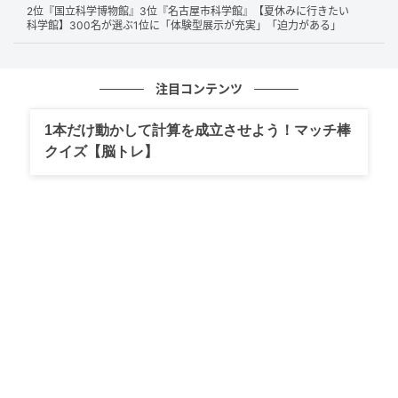
2位『国立科学博物館』3位『名古屋市科学館』【夏休みに行きたい
ら評価されています。自動掃除機能付きモデルも豊富
科学館】300名が選ぶ1位に「体験型展示が充実」「迫力がある」
で、フィルターがあまり汚れない・メンテナンスが最
小限で済むという声が多く寄せられました。内部クリ
ーン機能やカビ対策を重視する方にも選ばれているの
注目コンテンツ
が特徴です。
1本だけ動かして計算を成立させよう！マッチ棒
クイズ【脳トレ】
ダイキンです。はずすものもありますが、以前使用していたも
ののことを考えれば手入れがしやすいです。（34歳/女性）
フィルターの汚れが少ないので、掃除しようと開けてもあまり
汚れていないことが多いから（42歳/女性）
自動フィルターの掃除の精度が高くて、内部クリーンがとても
優秀でカビを抑制してくれるからです（48歳/女性）