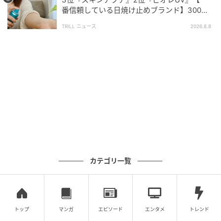
にさまざまな自動お掃除機能や清潔設計が高く評価さ
番信頼している日焼け止めブランド】300名
れている結果となりました。お手入れのしやすさを重
が選ぶ1位に「使いやすい」「海外でも焼けな
TRILL ニュース
2026.8.8
視したい方は、ぜひこのランキングを参考にしてみて
かった」
ください。
※掲載されている「フィルター自動お掃除機能」は、
主にエアフィルターに付着するホコリを自動で清掃す
るシステムです。エアコン内部の熱交換器（アルミフ
ィン）の奥、ファン、および排水トレー等に発生する
「カビ」や「油汚れ」「微細なタバコのヤニ汚れ」等
をすべて自動で完全に除去できるわけではありませ
ん。エアコンの性能や清潔性を長期にわたって維持す
カテゴリ一覧
るためには、自動お掃除機能付きモデルであっても、
数年に一度の専門業者による本格的な「エアコン分解
クリーニング（内部洗浄）」が必要となる場合があり
ます。
トップ
マンガ
エピソード
エンタメ
トレンド