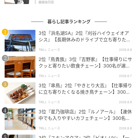
で、ゴミを捨てる必要もなく、フィルター掃除の頻度がかなり
離婚後同居
少ないから。（33歳/女性）
暮らし記事ランキング
3位『浜名湖SA』2位『刈谷ハイウェイオア
自動排出方式を採用していて、フィルターから掻き取ったホコ
シス』【長期休みのドライブで立ち寄りたい
リをエアコンが自動で屋外に直接排出してくれるからお手入れ
SA・PA】300名が選ぶ1位に「グルメが充
がすごく楽ですよ。（46歳/男性）
TRILL ニュース
2026.8.8
実」
2位『鳥貴族』3位『吉野家』【仕事帰りにサ
クッと寄りたい飲食チェーン】300名が選ぶ1
位に「気軽に入りやすい」「お酒も安い」
エアコンを切るときに、特に設定をしなくても自分でお掃除モ
TRILL ニュース
2026.8.7
ードになるので楽。お掃除機能のおかげで日々のお手入れはか
3位『串鳥』2位『やきとり大吉』【仕事帰り
なり楽で助かります。（52歳/女性）
に立ち寄りたくなる焼き鳥チェーン】300名
が選ぶ1位に「安心感」「ボリューム満点」
TRILL ニュース
2026.8.6
3位『星乃珈琲店』2位『ルノアール』【連休
今回は、全国の20代〜60代の男女300名のアンケート
中でも入りやすいカフェチェーン】300名が
から、「フィルター掃除の手間が少ないエアコンメー
選ぶ1位に「便利」「リーズナブルな価格」
TRILL ニュース
2026.8.8
カー」ランキングをご紹介しました。各メーカーごと
3位『スキンアクア』2位『ビオレUV』【一