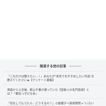
石塚さんと同番組で共演経験あり
「言葉選びのセンスがものすごいある」
答えは……
レインボー・ジャンボたかお
さんです。
この発言が飛び出したのは、20日深夜放送のTOKYO
FM『TOKYO SPEAKEASY』でのこと。石塚英彦さんは
内山信二さんとのグルメロケでのこだわりについて対
談。商店街ロケのオープニングでは「あんパンじゃね
関連する他の記事
えだろ」とスタッフに伝え、クレープやショートケー
「これだけは教えたい…！」あなたが“本気でおすすめしたい作品”を
キで“食いしん坊感”を演出してきたと明かしました。
教えてください🔥【アンケート募集】
そのうえで、内山さんから「注目してる若手とかいる
青森から上京後、新山千春が通っていた【芸能人の名門高校】と
は？「都会っ子だなあ」
んですか？」と聞かれると、石塚さんは
「
こないだも
ね、この番組でちょっとご一緒したんだけど
レインボ
「恋をしてもうたら、どうするの？」小倉優子へ直球質問→ “いろい