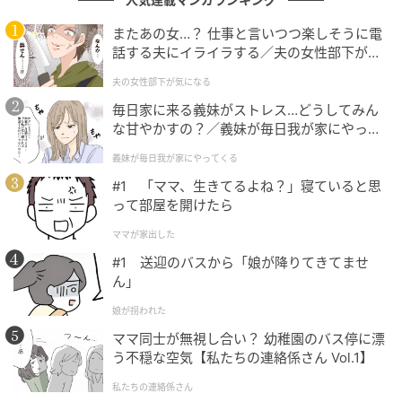
生クリームを使った派手なパフォーマンスまではまだ
またあの女…？ 仕事と言いつつ楽しそうに電
見ていないとしつつも、石塚さんが「ちょっと来た
話する夫にイライラする／夫の女性部下が気
な」と感じる存在であることはたしか。今後、グルメ
になる（1）【夫婦の危機 まんが】
夫の女性部下が気になる
ロケの場でどんな個性を見せてくれるのか、ますます
気になるところです。
毎日家に来る義妹がストレス…どうしてみん
な甘やかすの？／義妹が毎日我が家にやって
くる（1）【義父母がシンドイんです！ まん
次の記事
義妹が毎日我が家にやってくる
が】
#1 「ママ、生きてるよね？」寝ていると思
#1 「ママ、生きてるよね？」寝ていると思
って部屋を開けたら
って部屋を開けたら
ママが家出した
#1 送迎のバスから「娘が降りてきてませ
の記事をもっとみる
ん」
娘が拐われた
ママ同士が無視し合い？ 幼稚園のバス停に漂
う不穏な空気【私たちの連絡係さん Vol.1】
私たちの連絡係さん