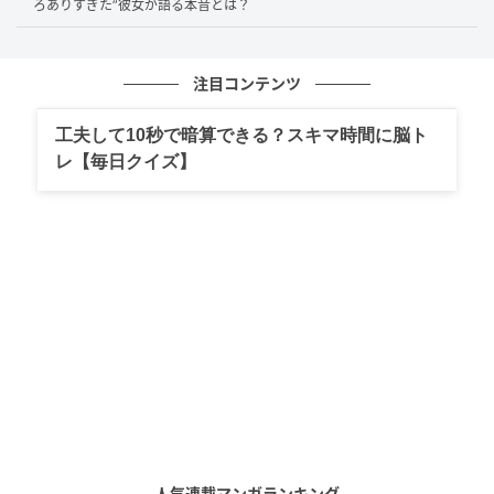
ろありすぎた”彼女が語る本音とは？
ーのジャンボたかお」
と回答。理由についても、
「言
葉選びのセンスがものすごくある。食レポに対する。
こいつちょっと来たなと思ってね」
と話していまし
注目コンテンツ
た。一方で、「パフォーマンス的に生クリーム系の遊
びとか、そういうのは見たことない」とも苦笑してい
工夫して10秒で暗算できる？スキマ時間に脳ト
ました。
レ【毎日クイズ】
食レポの継承者としての期待
石塚英彦さんが長年築いてきたグルメロケのスタイル
は、ただ食べるだけでなく、見た目の楽しさや言葉の
おもしろさまで含めた“芸”として愛されてきました。今
回その継承者候補として名前が挙がったのが、レイン
ボーのジャンボたかおさん。食レポでの言葉選びを高
く評価されている点は、とても印象的です。
人気連載マンガランキング