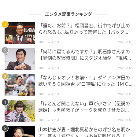
エンタメ記事ランキング
「誰だ、お前？」松岡昌宏、街中で呼び止め
られ怒るも…振り返って驚愕した【バッタリ
会った人物】とは？
TRILL ニュース
2026.8.5
「何時に寝てるんですか？」明石家さんまの
【異例の就寝時間】にスタジオ騒然 “規格外
の目的”も明かす
TRILL ニュース
2026.8.5
「なんじゃオラ！お前～！」ダイアン津田の
誘いを５０回拒否→“口喧嘩”になった【ＭＣ
芸人】とは？
TRILL ニュース
2026.8.5
「ほとんど聞こえない」声が小さい【伝説の
歌姫】→黒柳徹子がトークを成立させた対応
術とは？
TRILL ニュース
2026.8.5
山本耕史が妻・堀北真希からの呼び名を明か
す 基本「耕史くん」→不意に呼ばれる【ユ