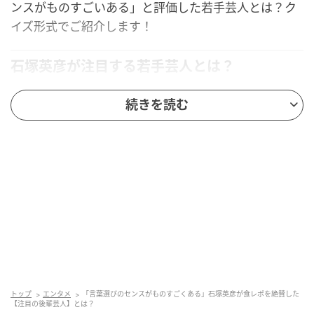
ンスがものすごいある」と評価した若手芸人とは？ク
イズ形式でご紹介します！
石塚英彦が注目する若手芸人とは？
続きを読む
番組では、内山信二さんがグルメロケを“伝統芸能”と
表現し、その流れを今後誰かに継いでほしいという思
いを口にしました。すると石塚英彦さんも、気になっ
ている若手について具体的に言及。食レポの表現力に
光るものを感じたといい、内山さんも思わず納得の反
応を見せています。
一体、石塚英彦さんが高く評価したその若手芸人とは
誰なのでしょうか？
ヒント…
トップ
エンタメ
「言葉選びのセンスがものすごくある」石塚英彦が食レポを絶賛した
お笑いコンビとして活動する芸人
【注目の後輩芸人】とは？