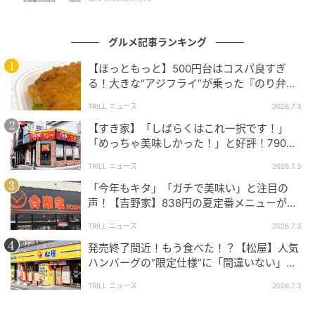
でも、実は変形させることができるんです！
グルメ記事ランキング
【ほっともっと】500円台はコスパ良すぎ
る！大きな“アジフライ”が乗った『のり弁
当』に「ふっくら」「うまそうだ！」と好評
TRILL ニュース
2026.7.3
の声
【すき家】「しばらくはこれ一択です！」
「めっちゃ美味しかった！」と好評！790円
の絶品丼、もうチェックした？
TRILL ニュース
2026.7.3
「今年もキタ」「ガチで美味い」と注目の
声！【吉野家】838円の夏定番メニューがさ
らにパワーアップしていて旨すぎた
TRILL ニュース
2026.7.3
発売終了間近！もう食べた！？【松屋】人気
ハンバーグの“限定仕様”に「間違いない」
「歴史が動く」と絶賛の声
TRILL ニュース
2026.7.3
まずは、持ち手の間にあるしっぽを引き出します。