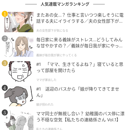
人気連載マンガランキング
またあの女…？ 仕事と言いつつ楽しそうに電
話する夫にイライラする／夫の女性部下が気
になる（1）【夫婦の危機 まんが】
夫の女性部下が気になる
毎日家に来る義妹がストレス…どうしてみん
な甘やかすの？／義妹が毎日我が家にやって
くる（1）【義父母がシンドイんです！ まん
義妹が毎日我が家にやってくる
が】
#1 「ママ、生きてるよね？」寝ていると思
って部屋を開けたら
ママが家出した
#1 送迎のバスから「娘が降りてきてませ
ん」
娘が拐われた
「おとどけサウルス」という名前ではあるものの、一
ママ同士が無視し合い？ 幼稚園のバス停に漂
う不穏な空気【私たちの連絡係さん Vol.1】
見するとデリバリーバッグのフィギュアにしか見えま
せんよね。
私たちの連絡係さん