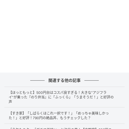
それでは、早速おもちゃを確認してみることに。
関連する他の記事
箱の中から現れたのは…？
【ほっともっと】500円台はコスパ良すぎる！大きな“アジフラ
イ”が乗った『のり弁当』に「ふっくら」「うまそうだ！」と好評の
声
【すき家】「しばらくはこれ一択です！」「めっちゃ美味しかっ
た！」と好評！790円の絶品丼、もうチェックした？