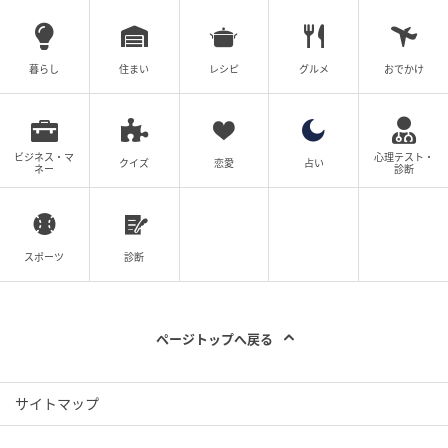
暮らし
住まい
レシピ
グルメ
おでかけ
ビジネス・マ
心理テスト・
クイズ
恋愛
占い
ネー
診断
スポーツ
診断
首を立てれば、あっという間に「おとどけサウルス」
に大変身！
ページトップへ戻る
付属のシールを貼れば、より格好良い姿になります
よ。
サイトマップ