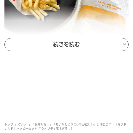
続きを読む
今回は、
「チーズバーガー ハッピーセット(R)」（税込
540円〜）
を購入しました。
サイドメニューは「マックフライポテト(R)」をチョイ
ス。ドリンクは「ミルク」を選びました。
トップ
グルメ
「最高だなー」「ちいかわよりこっちが欲しい」と注目の声！【マクド
ナルド】ハッピーセット”がクオリティ高すぎる…！