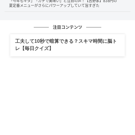
「今年もキタ」「ガチで美味い」と注目の声！【吉野家】838円の
夏定番メニューがさらにパワーアップしていて旨すぎた
注目コンテンツ
工夫して10秒で暗算できる？スキマ時間に脳ト
レ【毎日クイズ】
「おとどけサウルス」でした！
なお、ハッピーセット「へんしん！マクドナルドロ
ボ」第2弾のラインナップは全4種類。
上記のほかに、「メガモッサ」「バーガーマン」「ウ
ルフドリンカ」が揃います。
デリバリーバッグが大変身！