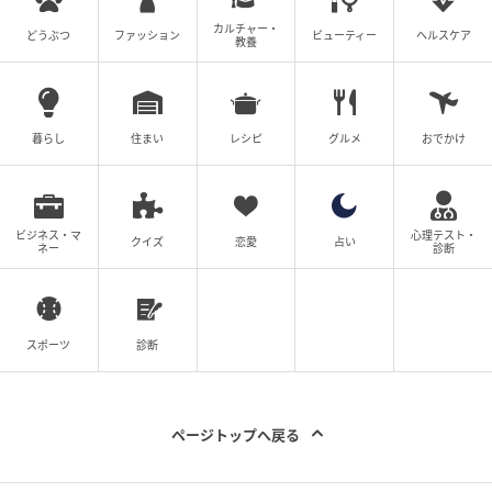
大人のおしゃれ手帖編集部
カルチャー・
どうぶつ
ファッション
ビューティー
ヘルスケア
教養
ファッション、美容、更年期対策など、50代女性の暮
らしを豊かにする記事を毎日更新中！ ※記事の画像・
文章の無断転載はご遠慮ください
暮らし
住まい
レシピ
グルメ
おでかけ
元記事で読む
次の記事
ビジネス・マ
心理テスト・
クイズ
恋愛
占い
ネー
診断
【スナップ】「ZARA」のリネンジャケットが
シンプルなワンツーコーデをよそいき仕様に
アップデート
スポーツ
診断
の記事をもっとみる
ページトップへ戻る