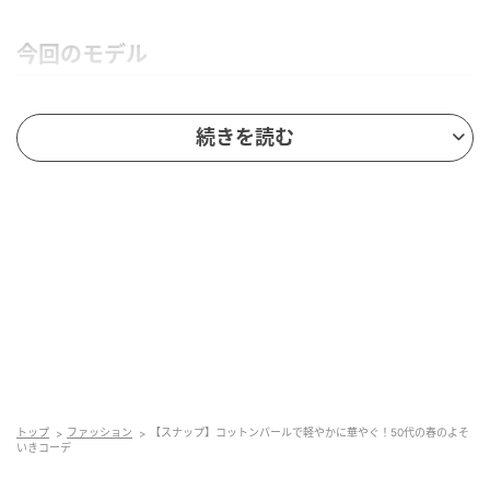
今回のモデル
「ally shop」代表・デザイナー
続きを読む
YUKAKOさん（58歳）
コーディネートの土台となるのは、「ロエベ」のレザ
ーワンピース。凛とした佇まいにマッチする、しなや
かな光沢感が◎。ブラックに映えるゴールドのチェー
ンやアシンメトリーなデザインもポイントです。とも
すれば無難に、重たくなりがちな黒を、小物使いで華
やかに仕上げるテクニックがお見事！
トップ
ファッション
【スナップ】コットンパールで軽やかに華やぐ！50代の春のよそ
いきコーデ