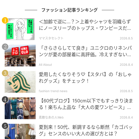
ファッション記事ランキング
＜加齢で逆に…？＞上着やシャツを羽織らず
にノースリーブのトップス・ワンピースだけ
で外出できる？
大人のおしゃれ手帖
ママスタセレクト
2026.8.5
「さらさらしてて良き」ユニクロのリネンパ
スタイルアップが叶う厚底シューズは「ステラマッカ
ンツが夏の部屋着に高評価。冷えすぎない肌
ートニー」のもの。ピンクゴールドのきらびやかなカ
触りが決め手
All About
2026.8.4
ラーリングが、ブラックコーディネートを華やかに。
愛用したくなりそう♡【スタバ】の「おしゃ
れグッズ」をチェック！
今回のコーデアイテム
fashion trend news
2026.8.5
【60代ブログ】150cm以下でもすっきり決ま
ワンピース：ロエベ
る！楽ちん上品な「大人の夏ワンピース」コ
バッグ：エルメス
ーデ６選
素敵なあの人Web
2026.8.4
靴：ステラマッカートニー
夏到来！50代、新調するなら断然「カゴバッ
アクセサリー：Lovenity
グ」センスのいい大人の選び方とは？