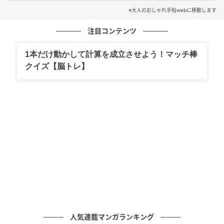
※大人のおしゃれ手帖webに移動します
大人のおしゃれ手帖
注目コンテンツ
ヘアスタイルはすっきりと一つにまとめることで、ア
1本だけ動かして計算を成立させよう！マッチ棒
クセサリーの存在感がアップ。YUKAKOさんが手がけ
クイズ【脳トレ】
るブランドのコットンパールは、日常にもハレの日に
もなじむアイテム。
人気連載マンガランキング