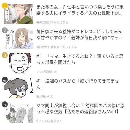
またあの女…？ 仕事と言いつつ楽しそうに電
話する夫にイライラする／夫の女性部下が気
になる（1）【夫婦の危機 まんが】
夫の女性部下が気になる
大人のおしゃれ手帖
毎日家に来る義妹がストレス…どうしてみん
コーディネートの挿し色になるバッグにも、コットン
な甘やかすの？／義妹が毎日我が家にやって
くる（1）【義父母がシンドイんです！ まん
パールをまとわせて。「チャームにもスマホショルダ
義妹が毎日我が家にやってくる
が】
ーにもなるすぐれものです！」。ミャクミャクやサン
#1 「ママ、生きてるよね？」寝ていると思
リオのキャラクターのチャームで遊び心も忘れずに。
って部屋を開けたら
ママが家出した
#1 送迎のバスから「娘が降りてきてませ
ん」
娘が拐われた
ママ同士が無視し合い？ 幼稚園のバス停に漂
う不穏な空気【私たちの連絡係さん Vol.1】
私たちの連絡係さん