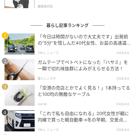
l.1】
「1,000万円」は突飛な数字ではなかった
離婚後同居
出産に対する経済的支援額について尋ねたところ、
暮らし記事ランキング
「最低でもこのくらいは欲しい」と感じる妥協支援額
「今日は時間がないので大丈夫です」出発前
は約418万円、「これだけもらえたら納得」と感じる
の“5分”を惜しんだ40代女性、お盆の高速道
理想支援額は約946万円となりました。
路で家族旅行の予定が崩れたワケ
TRILL ニュース
2026.8.8
ガムテープでベトベトになった『ハサミ』を
一瞬で切れ味抜群によみがえらせる方法！
暮らしニスタ
2026.8.8
「空港の売店とかでよく見る！」1本持ってる
と100均の無敵なケーブル
michill
2026.8.8
「これで私も自由になれる」20代女性が親に
内緒で買った軽自動車→冬の早朝、交差点で
迎えた“残酷な結末”
TRILL ニュース
2026.8.8