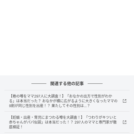
ベビーカレンダー
「もし1,000万円を受け取れるとしたら、希望している
子どもの人数より多く産みますか？」という質問に対
し、「産む」と回答した人は58.6％にのぼりました。
関連する他の記事
【巷の噂をママ297人に大調査！】「おなかの出方で性別がわか
る」は本当だった？ おなかが横に広がるように大きくなったママの
9割が同じ性別を出産！？ 果たしてその性別は…？
【妊娠・出産・育児にまつわる噂を大調査！】「つわりがキツいと
赤ちゃんがパパ似説」は本当だった！？ 297人のママと専門家が徹
底検証！