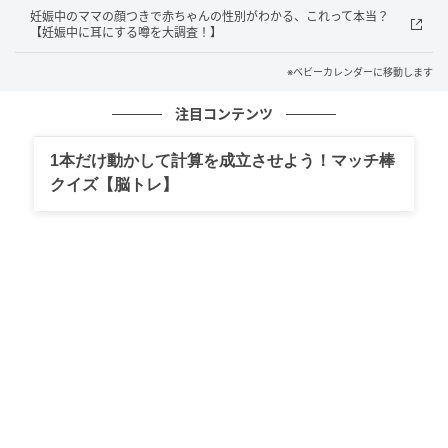
妊娠中のママの顔つきで赤ちゃんの性別がわかる、これって本当？
ベビーカレンダー
【妊娠中に耳にする噂を大調査！】
注目したいのは、現在子どもが1人の家庭において、
※ベビーカレンダーに移動します
68.8％が「産む」と回答している点です。「あと1人」
注目コンテンツ
を経済的な理由でためらっている層が多いことが浮き
彫りになりました。
1本だけ動かして計算を成立させよう！マッチ棒
クイズ【脳トレ】
出産人数を制限・検討「経済的理由で…」