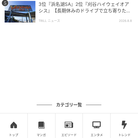
3位『浜名湖SA』2位『刈谷ハイウェイオア
シス』【長期休みのドライブで立ち寄りたい
ベビーカレンダー
SA・PA】300名が選ぶ1位に「グルメが充
TRILL ニュース
2026.8.8
実」
約6割が「1,000万円あればもう1人産む」と回答し、
理想の支援額も946万円だったことから、SNSで話題に
なった「1,000万円」という数字は子育て世帯にとって
非現実的な金額ではないことがわかります。
むしろ、切実な実感に近い水準として受け止められて
いると言えるでしょう。
お金だけではない、けれどお金の不安は大き
い
カテゴリ一覧
今回の調査からは、出産や子育てに対する経済的不安
が、多くの家庭の選択に影響していることが見えてき
トップ
マンガ
エピソード
エンタメ
トレンド
ました。