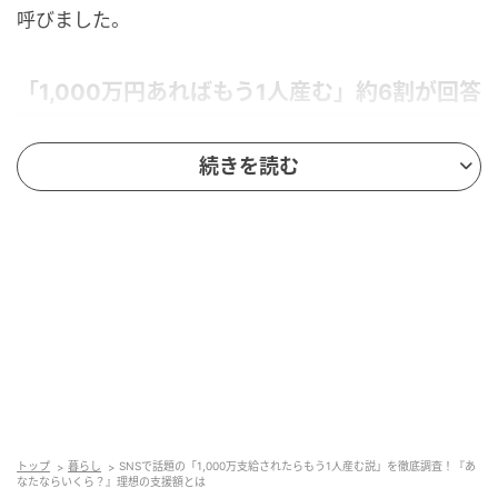
呼びました。
「1,000万円あればもう1人産む」約6割が回答
続きを読む
トップ
暮らし
SNSで話題の「1,000万支給されたらもう1人産む説」を徹底調査！『あ
なたならいくら？』理想の支援額とは