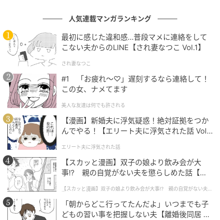
人気連載マンガランキング
最初に感じた違和感…普段マメに連絡をして
こない夫からのLINE【され妻なつこ Vol.1】
され妻なつこ
#1 「お疲れ〜♡」遅刻するなら連絡して！
ベビーカレンダー
この女、ナメてます
美人な友達は何でも許される
経済的な理由で産む人数を制限したかを尋ねたとこ
【漫画】新婚夫に浮気疑惑！絶対証拠をつか
ろ、「制限した」が30.3％、「悩んでいる」が32.0％
んでやる！【エリート夫に浮気された話 Vol.
と、合計で62.3％が経済的理由で出産に踏み切れない
1】
状況にあることがわかりました。
エリート夫に浮気された話
【スカッと漫画】双子の娘より飲み会が大
これは、多くの家庭で経済的な不安が出産意向に大き
事!? 親の自覚がない夫を懲らしめた話【第1
話】
く影響している実態が感じられる結果と言えるでしょ
【スカッと漫画】双子の娘より飲み会が大事!? 親の自覚がない夫を
懲らしめた話
う。
「朝からどこ行ってたんだよ」いつまでも子
どもの習い事を把握しない夫【離婚後同居 Vo