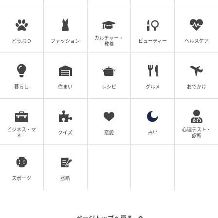
一方で、1,000万円の支援があっても「産まない」と答
えた人は約4割にのぼります。お金があれば解決すると
カルチャー・
どうぶつ
ファッション
ビューティー
ヘルスケア
教養
いう単純な話ではなく、保育環境や働き方、教育費へ
の不安など、日々の暮らしに根ざしたさまざまな課題
が絡み合っていることがうかがえます。
暮らし
住まい
レシピ
グルメ
おでかけ
ベビーカレンダーはこれからも、そうした声になって
いない本音を丁寧に拾い上げ、必要な支援のあり方を
社会に届けてまいります。
ビジネス・マ
心理テスト・
クイズ
恋愛
占い
ネー
診断
■調査概要
調査タイトル：少子化に関するアンケート
スポーツ
診断
調査方法：インターネットリサーチ
調査期間：2026年3月29日～4月5日
調査対象：株式会社ベビーカレンダーが企画・運営し