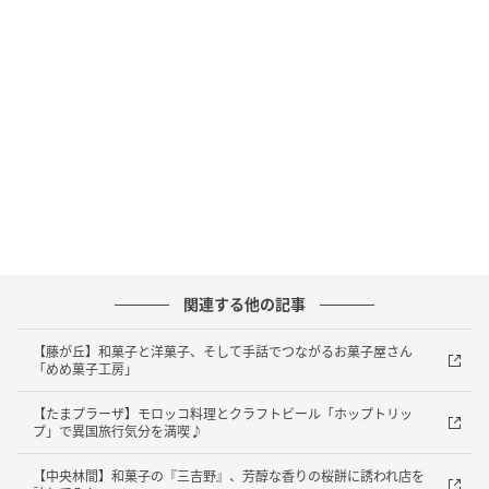
開放感があります~。
野菜以外のものも手に入ります
セレサモス宮前店では新鮮な市内産野菜や果物はもち
ろんのこと、お肉やお魚、ジャムや梅干しなどの加工
品も豊富に取り扱っています。
お弁当、お惣菜、パンや焼き菓子もあり、材料の調達
ついでにお昼ご飯とおやつも手に入りますよ。
関連する他の記事
お米は好きな精米具合を精米仕立てで購入できて、希
望すれば糠を持ち帰ることができます。糠漬け用に、
【藤が丘】和菓子と洋菓子、そして手話でつながるお菓子屋さん
「めめ菓子工房」
今の時期ですとたけのこを茹でる時に使えますね。
【たまプラーザ】モロッコ料理とクラフトビール「ホップトリッ
食べ物以外では園芸品、お花や野菜の苗も手に入りま
プ」で異国旅行気分を満喫♪
す。
【中央林間】和菓子の『三吉野』、芳醇な香りの桜餅に誘われ店を