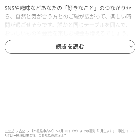
SNSや趣味などあなたの「好きなこと」のつながりか
ら、自然と気が合う方とのご縁が広がって、楽しい時
間が過ごせそうです。誰かと同じテーブルを囲んで、
おいしいものや会話を楽しむ機会も増えるでしょう。
続きを読む
仕事でも、周囲の方がいつも以上に協力的な時期。困
った時には誰かがスッと手を差し延べてくれそうで
す。
対人運にはうれしい追い風が吹いています。今まで
「ちょっと声がかけづらいな」と遠慮していた方と
も、今なら自然な雰囲気で会話ができそう。もし過去
にボタンのかけ違いがあった方がいる場合も、良い関
係を築き直せるタイミングです。
恋愛面では、自然な形での出会いが増えやすい月。シ
トップ
占い
【四柱推命占い】～4月30日（木）までの運勢「8月生まれ」（誕生日：8
ングルの方は、会食やイベントから思わぬ出会いや紹
月7日～9月6日生まれ）のあなたの運気は？