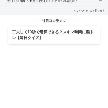
生日：10月8日～11月6日生まれ）のあなたの運気は？
Webサイト：https://selene-uranai.com/
※TOKYO FM+に移動します
注目コンテンツ
オンライン占いセレーネ：https://online-uranai.jp/
工夫して10秒で暗算できる？スキマ時間に脳ト
元記事で読む
レ【毎日クイズ】
次の記事
【四柱推命占い】～4月30日（木）までの運勢
「9月生まれ」（誕生日：9月7日～10月7日生
まれ）のあなたの運気は？
の記事をもっとみる