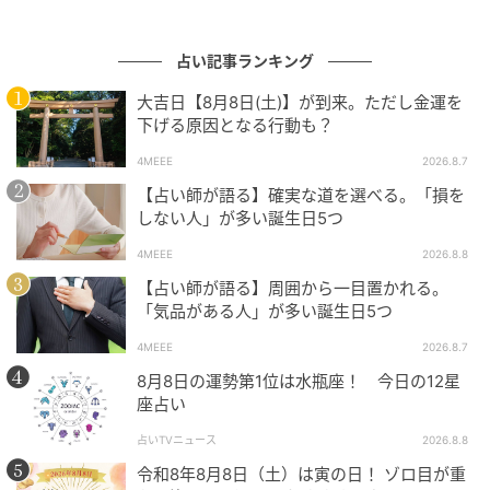
占い記事ランキング
大吉日【8月8日(土)】が到来。ただし金運を
下げる原因となる行動も？
4MEEE
2026.8.7
【占い師が語る】確実な道を選べる。「損を
しない人」が多い誕生日5つ
4MEEE
2026.8.8
【占い師が語る】周囲から一目置かれる。
「気品がある人」が多い誕生日5つ
4MEEE
2026.8.7
8月8日の運勢第1位は水瓶座！ 今日の12星
座占い
占いTVニュース
2026.8.8
令和8年8月8日（土）は寅の日！ ゾロ目が重