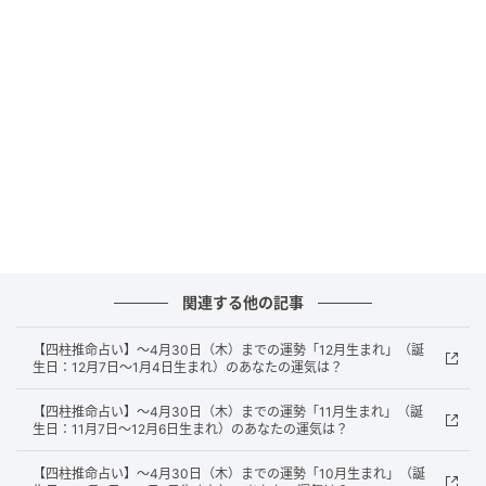
介につながりそうなので、機会があれば積極的に参加
しましょう。
パートナーがいる方は、お相手と穏やかな時間を過ご
せそうです。
美味しいお料理をゆっくり味わったり、前から気にな
っていた映画を見るなど、2人のペースでゆったりくつ
ろげるデートができそうです。
■監修者プロフィール：桜羽結万（さくらば・ゆま）
関連する他の記事
東京・池袋 占い館セレーネ所属。占い師を母に持ち、
【四柱推命占い】～4月30日（木）までの運勢「12月生まれ」（誕
占い歴約20年。野村證券・パーソルキャリアでの勤務
生日：12月7日～1月4日生まれ）のあなたの運気は？
を経て占い師として独立。2024年にはスキルシェアサ
【四柱推命占い】～4月30日（木）までの運勢「11月生まれ」（誕
イト「ココナラ」にて結婚分野ランキング1位・仕事分
生日：11月7日～12月6日生まれ）のあなたの運気は？
野2位を獲得。現在はSATORI電話占いを始め、年間
【四柱推命占い】～4月30日（木）までの運勢「10月生まれ」（誕
1,000名を鑑定している。