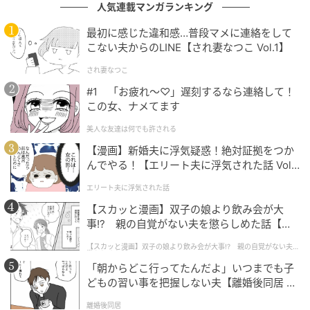
人気連載マンガランキング
最初に感じた違和感…普段マメに連絡をして
こない夫からのLINE【され妻なつこ Vol.1】
され妻なつこ
#1 「お疲れ〜♡」遅刻するなら連絡して！
この女、ナメてます
美人な友達は何でも許される
【漫画】新婚夫に浮気疑惑！絶対証拠をつか
んでやる！【エリート夫に浮気された話 Vol.
1】
エリート夫に浮気された話
【スカッと漫画】双子の娘より飲み会が大
事!? 親の自覚がない夫を懲らしめた話【第1
話】
【スカッと漫画】双子の娘より飲み会が大事!? 親の自覚がない夫を
懲らしめた話
「朝からどこ行ってたんだよ」いつまでも子
どもの習い事を把握しない夫【離婚後同居 Vo
l.1】
離婚後同居