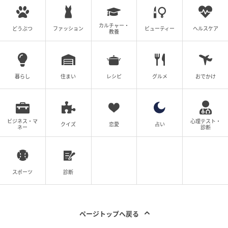
カルチャー・
獅子座
どうぶつ
ファッション
ビューティー
ヘルスケア
教養
協調と洞察が成功のカギになる時期です。人との関わ
りの中で得た情報や経験が、あなたの仕事に新しい視
暮らし
住まい
レシピ
グルメ
おでかけ
点をもたらすでしょう。表舞台だけでなく、裏方での
調整力や分析力も高く評価されそうです。やがて広い
視野で物事を捉えられるようになり、チームや組織全
ビジネス・マ
心理テスト・
体をまとめる立場へとステップアップしていけるは
クイズ
恋愛
占い
ネー
診断
ず。アイデアを実行に移す力が高まり、成果を確実に
手にできます。信頼を積み重ねることで、あなたの存
在が周囲の支えとなるでしょう。
スポーツ
診断
●ラッキーデー／4月16日、5月23日
ページトップへ戻る