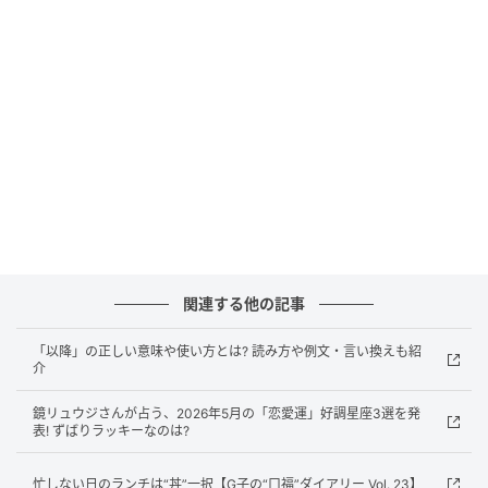
ても活躍できそう。新しいアイデアを温めながら、実
現のための計画を練る時間も大切にしてください。春
以降は言葉や情報の発信がカギとなり、あなたの視点
や提案が周囲に新風をもたらします。短期の企画や交
渉ではスピード感が成果を呼ぶでしょう。自信をもっ
て前に出れば、リーダーシップが自然と評価され、新
たな信頼を得られます。
●ラッキーデー／4月15日、5月21日
関連する他の記事
「以降」の正しい意味や使い方とは? 読み方や例文・言い換えも紹
介
鏡リュウジさんが占う、2026年5月の「恋愛運」好調星座3選を発
表! ずばりラッキーなのは?
忙しない日のランチは“丼”一択【G子の“口福”ダイアリー Vol. 23】