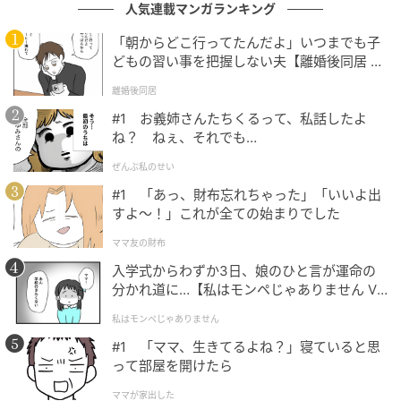
は、ネットワークを活かした仕事が順調に進み、人脈
人気連載マンガランキング
が広がります。自分の才能を仕事に活かせるようにな
「朝からどこ行ってたんだよ」いつまでも子
れば、収入にも直結して喜びを感じられそう。交渉や
どもの習い事を把握しない夫【離婚後同居 Vo
営業活動でも大きな成果を手にできるでしょう。
l.1】
離婚後同居
●ラッキーデー／1月13日、5月3日
#1 お義姉さんたちくるって、私話したよ
ね？ ねぇ、それでも…
ぜんぶ私のせい
#1 「あっ、財布忘れちゃった」「いいよ出
すよ〜！」これが全ての始まりでした
ママ友の財布
入学式からわずか3日、娘のひと言が運命の
分かれ道に…【私はモンペじゃありません Vo
l.1】
私はモンペじゃありません
#1 「ママ、生きてるよね？」寝ていると思
って部屋を開けたら
ママが家出した