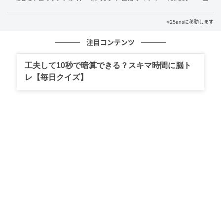
※25ansに移動します
注目コンテンツ
工夫して10秒で暗算できる？スキマ時間に脳ト
レ【毎日クイズ】
Hearst Owned
牡牛座
専門性を深めることで飛躍できる期間です。2026年上
半期は新しい知識や技術の習得に最適で、海外との仕
事にも縁がありそう。そこで身に着けた自信やスキル
を武器にすれば、革新的なアイデアが評価され、チー
ムでの活動で成果を上げられるでしょう。この時期