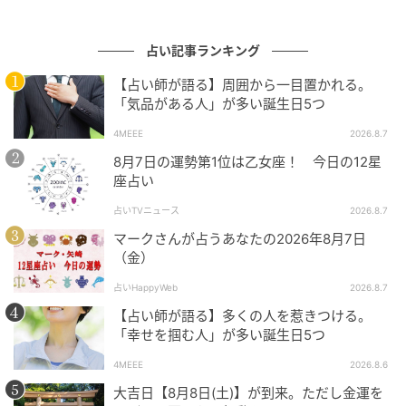
占い記事ランキング
【占い師が語る】周囲から一目置かれる。
Hearst Owned
「気品がある人」が多い誕生日5つ
4MEEE
2026.8.7
双子座
8月7日の運勢第1位は乙女座！ 今日の12星
座占い
専門性を深めることで飛躍できる期間です。2026年上
占いTVニュース
2026.8.7
半期は新しい知識や技術の習得に最適で、海外との仕
マークさんが占うあなたの2026年8月7日
事にも縁がありそう。そこで身に着けた自信やスキル
（金）
を武器にすれば、革新的なアイデアが評価され、チー
ムでの活動で成果を上げられるでしょう。この時期
占いHappyWeb
2026.8.7
は、ネットワークを活かした仕事が順調に進み、人脈
【占い師が語る】多くの人を惹きつける。
「幸せを掴む人」が多い誕生日5つ
が広がります。自分の才能を仕事に活かせるようにな
れば、収入にも直結して喜びを感じられそう。交渉や
4MEEE
2026.8.6
営業活動でも大きな成果を手にできるでしょう。
大吉日【8月8日(土)】が到来。ただし金運を