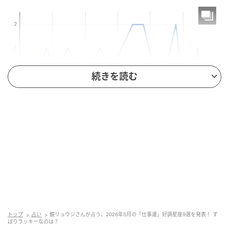
続きを読む
Hearst Owned
牡羊座
自分の考えを発信する力が評価される時期です。仲間
トップ
占い
鏡リュウジさんが占う、2026年5月の「仕事運」好調星座9選を発表！ ず
ばりラッキーなのは？
との協力で成果を上げる一方で、舞台裏の調整役とし