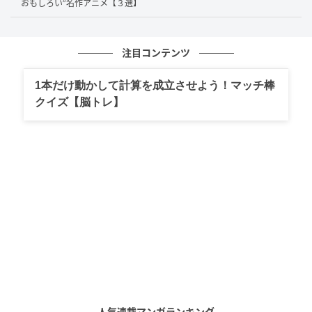
おもしろい”名作アニメ【３選】
突破している社員もいるのだそう。
注目コンテンツ
1本だけ動かして計算を成立させよう！マッチ棒
クイズ【脳トレ】
(C)AbemaTV,Inc
「SEKAIA株式会社」のCEO・薄井シンシアさんも、自
身の勤めた外資系企業を例に挙げ「退職金はもちろん
ない。でもその代わり、日本企業より全然給料は高
い」と紹介。
人気連載マンガランキング