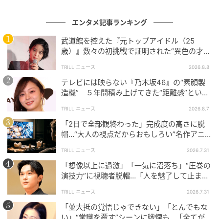
小説家の室井佑月さんも、ユニークな視点でこの感覚
に共感します。「お寿司とか頼んで好きなのから食べ
エンタメ記事ランキング
る派なんで、今欲しい」「ちゃんと（退職金をもら
武道館を控えた『元トップアイドル（25
う）には35年（会社に勤めなくてはならない）って聞
歳）』数々の初挑戦で証明された“異色の才
いちゃうと、もう今辞めたくなるかもしれない」。
能”の底力とは
TRILL ニュース
2026.8.8
テレビには映らない『乃木坂46』の“素顔製
35年後にもらえる大きな金額より、今の給料アップの
造機” ５年間積み上げてきた“距離感”という
方が嬉しい…この素朴な感覚は、多くの人が頷くとこ
財産
ろかもしれません。
TRILL ニュース
2026.8.7
「2日で全部観終わった」完成度の高さに脱
帽…“大人の視点だからおもしろい”名作アニ
メ【３選】
「ただし全員にとって得」とは限らない？気を
TRILL ニュース
2026.7.31
つけたい税制と"住み分け"の話
「想像以上に過激」「一気に沼落ち」“圧巻の
演技力”に視聴者脱帽…「人を魅了して止まな
い」絶賛集まる『吉沢亮』出演作
TRILL ニュース
2026.7.31
「並大抵の覚悟じゃできない」「とんでもな
い」“常識を覆す”シーンに戦慄も…「全てが