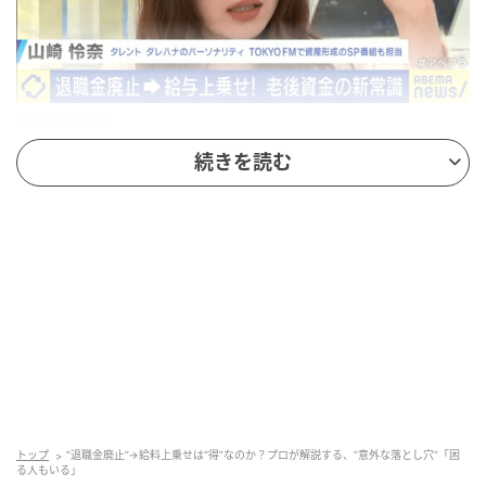
(C)AbemaTV,Inc
続きを読む
現在20代後半であるMCの山崎さんは、自身の感覚を
率直に語ります。
「大学の同期とかが転職とかしていっている時代なの
で、そもそも退職金はあまり当てにしてない」
「老後の資金とか老後の人生を、会社が支えてくれる
っていう概念がそもそもなかったり」
長く勤めるほど得をするはずの退職金ですが、転職が
当たり前になった今、若い世代の感覚ではすでにその
前提が崩れているわけですね。
トップ
“退職金廃止”→給料上乗せは“得”なのか？プロが解説する、“意外な落とし穴”「困
る人もいる」