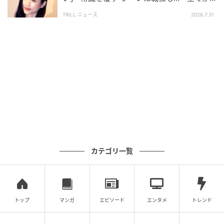
最高」称賛多数の【名作ドラマ集】
TRILL ニュース
2026.7.31
(C)AbemaTV,Inc
ただし、退職金には実は見過ごせない魅力もありま
す。経済ジャーナリストの酒井富士子さんによれば、
退職一時金には「退職所得控除」という税制優遇があ
るとのこと。たとえば30年勤続なら、1,500万円まで
カテゴリ一覧
は非課税で受け取れるのだそう。
また、「50万円の給料だった人が、『退職金をなくす
から60万円になるよ』っていうふうになったら、10万
トップ
マンガ
エピソード
エンタメ
トレンド
円増えていくからいいかな…って思って計算してみたん