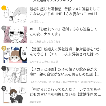
「会社が倒産したらどうなっちゃうの？」「会社が
最初に感じた違和感…普段マメに連絡をして
（資金を）どういうふうに運営しているかもわからな
こない夫からのLINE【され妻なつこ Vol.1】
い」と退職一時金制度の問題点を指摘し、「だった
され妻なつこ
ら、その分もらって自分で投資する」と、退職金より
#1 「お疲れ〜♡」遅刻するなら連絡して！
「給与＋自己運用」派のスタンスを示しました。
この女、ナメてます
美人な友達は何でも許される
【漫画】新婚夫に浮気疑惑！絶対証拠をつか
んでやる！【エリート夫に浮気された話 Vol.
1】
エリート夫に浮気された話
【スカッと漫画】双子の娘より飲み会が大
事!? 親の自覚がない夫を懲らしめた話【第1
話】
【スカッと漫画】双子の娘より飲み会が大事!? 親の自覚がない夫を
懲らしめた話
「朝からどこ行ってたんだよ」いつまでも子
どもの習い事を把握しない夫【離婚後同居 Vo
l.1】
(C)AbemaTV,Inc
離婚後同居