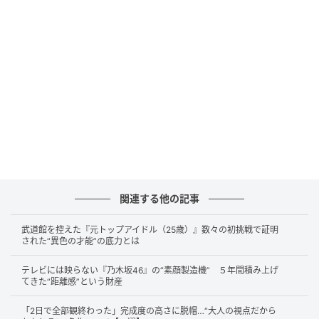
(C)AbemaTV,Inc
関連する他の記事
「グローバルパートナーズ株式会社」の代表・山本康
二さんも退職金廃止派。「40年後の、辞める時に払う
武道館を控えた『元トップアイドル（25歳）』数々の初挑戦で証明
された“異色の才能”の底力とは
ものがあるんだったら、今払ってあげたい」と話しま
す。
テレビには映らない『乃木坂46』の“素顔製造機” ５年間積み上げ
てきた“距離感”という財産
退職一時金制度を導入せず、普段の給与として反映し
「2日で全部観終わった」完成度の高さに脱帽…“大人の視点だから
ている山本さんの会社では、20代で年収3,000万円を