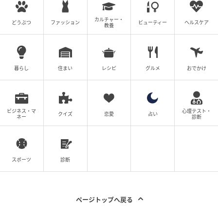
ですけど、そのまま手取りが10万円増えるわけじゃな
くて、その分税金や社会保険料が引かれて、実際は7万
カルチャー・
どうぶつ
ファッション
ビューティー
ヘルスケア
教養
円ぐらいしかお得じゃない」と意外な落し穴も指摘。
給料として普通に受け取ってしまえば特別な税制優遇
がないため、結果的に少し損をすることになりかねな
暮らし
住まい
レシピ
グルメ
おでかけ
い…というリアルな話です。
ビジネス・マ
心理テスト・
クイズ
恋愛
占い
ネー
診断
スポーツ
診断
ページトップへ戻る
(C)AbemaTV,Inc