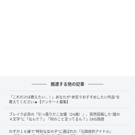
@naomi_majima
大自然を背景に、抜群さが際立つショット。自然を思
いっきり満喫している様子を披露してくれました。大
自然の偉大さを感じられる1枚です！
関連する他の記事
「これだけは教えたい…！」あなたが“本気でおすすめしたい作品”を
教えてください🔥【アンケート募集】
ブレイク必至の『引っ張りだこ女優（24歳）』、突然投稿した“謎の
４文字”に「なんで？」「何のこと言ってるん？」SNS困惑
わずか１６歳で“特別な女の子”に選ばれた『元国民的アイドル』