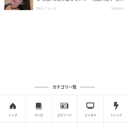
良さを絶賛する声も目立ちました。真島さんと絶景の
（29）』至高のオフショットに“反響”
共演に「モデル、衣装、自然界、三位一体」と興奮す
TRILL ニュース
2026.8.8
るファンも。
グランドキャニオンの魅力をファンにお裾分けしてく
れた真島さん。グランドキャニオンの美しさに負けて
いない真島さんから今後も目が離せません！
画像提供
真島なおみ（
@naomi_majima
）
カテゴリ一覧
1998年3月17日生まれ。幼少期から歌とダンスを学
び、読者モデルとしても活動していた。2018年にデビ
ューを果たすと、ドール系の端正なルックと華やかさ
トップ
マンガ
エピソード
エンタメ
トレンド
で瞬く間に注目を集める。
ラジオ番組で「令和の愛人」と呼ばれたことをきっか