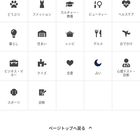
けに話題となり数々の雑誌の誌面を飾った。近年は
カルチャー・
どうぶつ
ファッション
ビューティー
ヘルスケア
DJ・真島ナオミとしてイベントにも出演するなど、多
教養
方面で活躍中。
※記事内の写真は、ご本人のInstagram投稿をもとに
暮らし
住まい
レシピ
グルメ
おでかけ
紹介しています。無断転載はお控えください。
次の記事
ビジネス・マ
心理テスト・
#1 「ママ、生きてるよね？」寝ていると思
クイズ
恋愛
占い
ネー
診断
って部屋を開けたら
の記事をもっとみる
スポーツ
診断
ページトップへ戻る