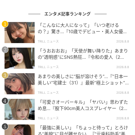
エンタメ記事ランキング
「こんなに大人になって」「いつ老ける
の？」驚き…『10歳でデビュー・美人女優（2
6歳）』最新“クギヅケショット”に夢中
TRILL ニュース
2026.8.8
「うおおおお」「天使が舞い降りた」あまり
@naomi_majima
の“透明感”にSNS熱狂…『令和の愛人（2
8）』“予想外”の最新ショットに「女神さま」
真島さんの投稿には、ファンから「素敵な景色ありが
TRILL ニュース
2026.8.8
とう」「本物ですか？CGみたい！」などのコメントが
あまりの美しさに“脳が溶けそう”…『“日本一
美しい”宅建士（31）』最新“極上ショット”に
寄せられました。
「マジで眼福です」「超綺麗」
TRILL ニュース
2026.8.8
グランドキャニオンでの複数ショットを披露したこと
「可愛さオーバーキル」「ヤバい」思わずた
から、「なおみさんにグランドキャニオンをガイドし
め息…『股下90cm美人コスプレイヤー（2
てもらっているみたい」という声も見られました。
2）』“最新ショット”が美しすぎる
TRILL ニュース
2026.8.8
「最強に美しい」「ちょっと待って」とろけ
一方で、「いつも美しい」など真島さんのスタイルの
る“美貌”に目が離せない…『“元歯科助手”美女