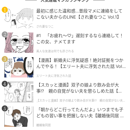
な反響
最初に感じた違和感…普段マメに連絡をして
こない夫からのLINE【され妻なつこ Vol.1】
され妻なつこ
#1 「お疲れ〜♡」遅刻するなら連絡して！
この女、ナメてます
美人な友達は何でも許される
【漫画】新婚夫に浮気疑惑！絶対証拠をつか
んでやる！【エリート夫に浮気された話 Vol.
1】
エリート夫に浮気された話
【スカッと漫画】双子の娘より飲み会が大
事!? 親の自覚がない夫を懲らしめた話【第1
話】
【スカッと漫画】双子の娘より飲み会が大事!? 親の自覚がない夫を
懲らしめた話
「朝からどこ行ってたんだよ」いつまでも子
どもの習い事を把握しない夫【離婚後同居 Vo
l.1】
離婚後同居