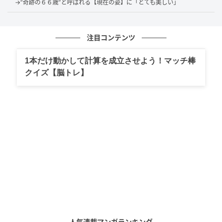
→“奇跡の６６歳”と呼ばれる【現在の姿】に「とても美しい」
注目コンテンツ
1本だけ動かして計算を成立させよう！マッチ棒
クイズ【脳トレ】
@naomi_majima
グランドキャニオンへはヘリコプターで移動した模様
です。ヘリコプターへと乗り降りする姿も披露し、セ
レブ感溢れるショットに注目が集まっています。
「素敵な景色」「CGみたい」ファンから大き
人気連載マンガランキング