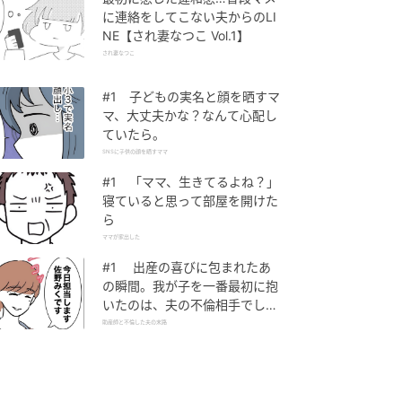
に連絡をしてこない夫からのLI
NE【され妻なつこ Vol.1】
され妻なつこ
#1 子どもの実名と顔を晒すマ
マ、大丈夫かな？なんて心配し
ていたら。
SNSに子供の顔を晒すママ
#1 「ママ、生きてるよね？」
寝ていると思って部屋を開けた
ら
ママが家出した
#1 出産の喜びに包まれたあ
の瞬間。我が子を一番最初に抱
いたのは、夫の不倫相手でし
た。
助産師と不倫した夫の末路