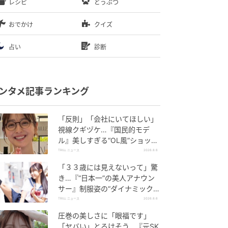
レシピ
どうぶつ
おでかけ
クイズ
占い
診断
ンタメ記事ランキング
「反則」「会社にいてほしい」
視線クギヅケ…『国民的モデ
ル』美しすぎる“OL風”ショット
に「最高にいい」
TRILL ニュース
2026.8.6
「３３歳には見えないって」驚
き…『“日本一”の美人アナウン
サー』制服姿の“ダイナミックキ
ック”に熱視線
TRILL ニュース
2026.8.6
圧巻の美しさに「眼福です」
「ヤバい」とろけそう…『元SK