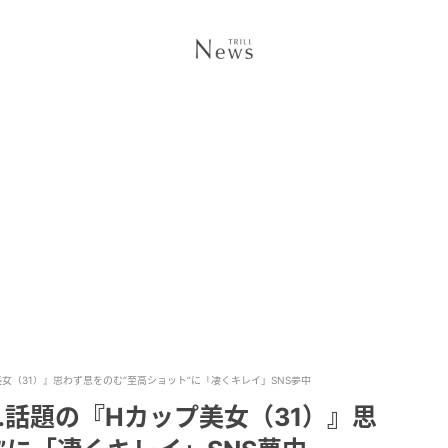
女（31）』思わず息をのむ“至高ショット”に「凄くキレイ」SNS夢中
話題の『Hカップ美女（31）』思