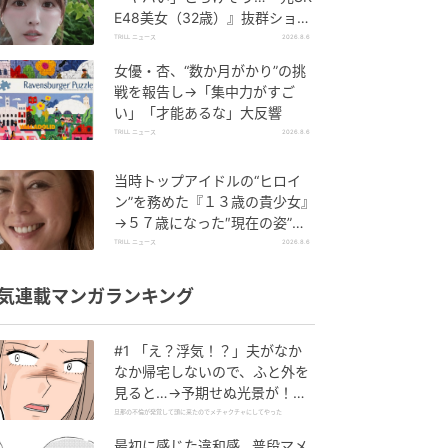
E48美女（32歳）』抜群ショッ
トに「マジ可愛い」
TRILL ニュース
2026.8.6
女優・杏、“数か月がかり”の挑
戦を報告し→「集中力がすご
い」「才能あるな」大反響
TRILL ニュース
2026.8.6
当時トップアイドルの“ヒロイ
ン”を務めた『１３歳の貴少女』
→５７歳になった″現在の姿”に
「現役感ハンパない」「お美し
TRILL ニュース
2026.8.6
い」
気連載マンガランキング
#1 「え？浮気！？」夫がなか
なか帰宅しないので、ふと外を
見ると…→予期せぬ光景が！｜
旦那の不倫が発覚して頭に来た
旦那の不倫が発覚して頭に来たのでメチャクチャにしてやった
のでメチャクチャにしてやった
最初に感じた違和感…普段マメ