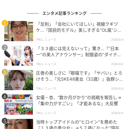
ます。
エンタメ記事ランキング
円形のソファに腰かけ、衣装の隙間から”ちらり”との
「反則」「会社にいてほしい」視線クギヅ
ぞかせた内田さん。ラグジュアリーな空間とエレガン
ケ…『国民的モデル』美しすぎる“OL風”ショ
トな佇まいが見事に調和していますね。まるでファッ
ットに「最高にいい」
TRILL ニュース
2026.8.6
ション誌のワンシーンのような仕上がりです！
「３３歳には見えないって」驚き…『“日本
一”の美人アナウンサー』制服姿の“ダイナミ
ックキック”に熱視線
幅広いフィールドでの活躍に期待
TRILL ニュース
2026.8.6
圧巻の美しさに「眼福です」「ヤバい」とろ
けそう…『元SKE48美女（32歳）』抜群ショ
ットに「マジ可愛い」
TRILL ニュース
2026.8.6
女優・杏、“数か月がかり”の挑戦を報告し→
「集中力がすごい」「才能あるな」大反響
TRILL ニュース
2026.8.6
当時トップアイドルの“ヒロイン”を務めた
『１３歳の貴少女』→５７歳になった″現在の