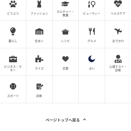
と味違う大人な魅力を見せてくれた内田さん。投稿に
は大阪を訪れた喜びや、施設の素敵な雰囲気がたっぷ
カルチャー・
どうぶつ
ファッション
ビューティー
ヘルスケア
教養
りと詰まっていました。これからも幅広いフィールド
での活躍を楽しみにしたいですね！
暮らし
住まい
レシピ
グルメ
おでかけ
ビジネス・マ
心理テスト・
クイズ
恋愛
占い
ネー
診断
スポーツ
診断
ページトップへ戻る