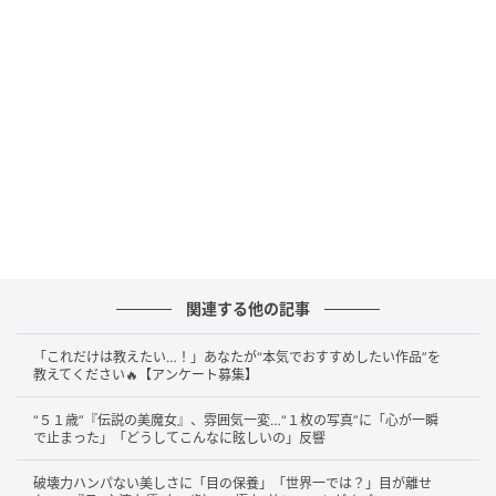
@rio_uchida
関連する他の記事
公開された1枚目は、ふわりと巻かれたロングヘアをサ
イドに流した正面ショット。漆黒のジャケットに、黒
「これだけは教えたい…！」あなたが“本気でおすすめしたい作品”を
教えてください🔥【アンケート募集】
のインナーを合わせたオールブラックコーデが、なん
とも艶やかな印象を与えてくれます。
“５１歳”『伝説の美魔女』、雰囲気一変…“１枚の写真”に「心が一瞬
で止まった」「どうしてこんなに眩しいの」反響
衣装は『KANAKO SAKAI（カナコサカイ）』、首元の
破壊力ハンパない美しさに「目の保養」「世界一では？」目が離せ
サークルモチーフのネックレスは『Bijou de M（ビジ