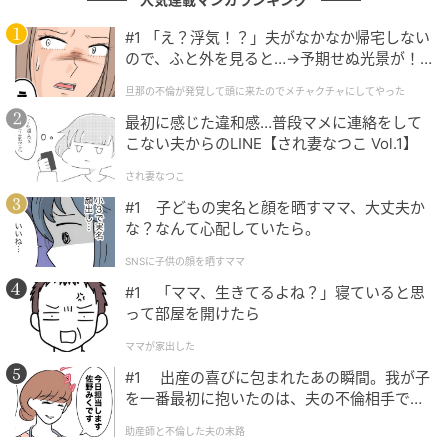
#1 「え？浮気！？」夫がなかなか帰宅しない
ので、ふと外を見ると…→予期せぬ光景が！
｜旦那の不倫が発覚して頭に来たのでメチャ
旦那の不倫が発覚して頭に来たのでメチャクチャにしてやった
クチャにしてやった
最初に感じた違和感…普段マメに連絡をして
こない夫からのLINE【され妻なつこ Vol.1】
され妻なつこ
#1 子どもの実名と顔を晒すママ、大丈夫か
な？なんて心配していたら。
SNSに子供の顔を晒すママ
#1 「ママ、生きてるよね？」寝ていると思
って部屋を開けたら
@rio_uchida
ママが家出した
#1 出産の喜びに包まれたあの瞬間。我が子
2枚目は、施設の最上階にある「ザ・ゲートホテル大阪
を一番最初に抱いたのは、夫の不倫相手でし
by HULIC」のルーフトップバーで撮影された1枚。大
た。
助産師と不倫した夫の末路
きな窓ガラスの向こうには大阪の街並みが広がってい