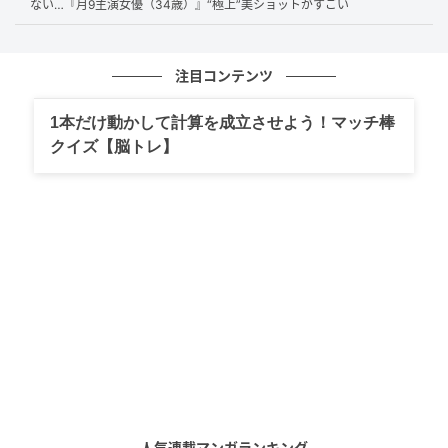
ない…『月9主演女優（34歳）』“極上”美ショットがすごい
ュードエム）』のもの。揺れるピアスやさりげなく光
るブレスレット、存在感のあるゴールドリングなど、
注目コンテンツ
ジュエリー使いも抜かりがありません。
1本だけ動かして計算を成立させよう！マッチ棒
深い色合いのリップで彩られた口元には、柔らかな微
クイズ【脳トレ】
笑みが。洗練された大人の魅力にうっとりしてしまい
ますね！
人気連載マンガランキング