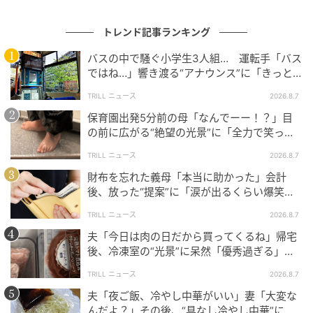
いです。
トレンド記事ランキング
でもずっとこの発声なので、長年癖づいたものは簡単
バスの中で騒ぐ小学生3人組… 運転手「バス
に変わらないし、これが自分の声なので地声を変えた
ではね…」響き渡る“アナウンス”に「きっと
いとも思いません。
いい経験になった」
TRILL ニュース
2026.8.7
---今回の分析結果を受けて、周囲の方と何かお話をさ
保育園出発5分前の母「なんでーー！？」目
れましたか？
の前に広がる“絶望の光景”に「全力で笑っ
た」「本当にお疲れさまです」
TRILL ニュース
2026.8.7
声の不調を感じて、音楽と芝居をしているため、この
財布を忘れた義母「本当に助かった」会計
ままだと支障が出るので音声外来に行き、そこで音声
後、放った“提案”に「涙が出るくらい爆笑」
分析を受け、帰ってきてすぐあのポストをしたので、
＜義母エピソード2選＞
TRILL ニュース
2026.8.7
まだ直接誰とも話していません。
夫「今日は肉の日だから買ってくるね」帰宅
後、冷凍室の“光景”に呆然「優秀過ぎる」
---そうだったのですね。身近な方のご反応はこれから
「シゴデキすぎ」
とのことですが、SNS上の皆さんの反響はいかがでし
TRILL ニュース
2026.8.7
たか？
夫「夜ご飯、冷やし中華がいい」妻「大変な
んだよ？」その後、“具なし冷やし中華”にな