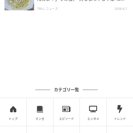
ったワケ
TRILL ニュース
2026.8.7
20ウン年間産まれてこの方発声が間違ってた奴の話
https://t.co/KcK7a6m5eq
pic.twitter.com/QAFQdTnK6s
— モリヲ (@mrmr_hkhk)
April 28, 2026
別で実際の話し声もポストしましたが、あえて性別は
明言せず発信しているので、SNS上ではこの声を高い
という人もいれば低いという人もいて面白いですね。
カテゴリ一覧
それ含めてやっぱり自分の声は男性にも女性にも聞こ
えるのだと改めて分かり、面白いのでこの声のままで
いいと思いました。
トップ
マンガ
エピソード
エンタメ
トレンド
---今後、その声を活かしてやってみたいことなどがあ
れば教えてください。