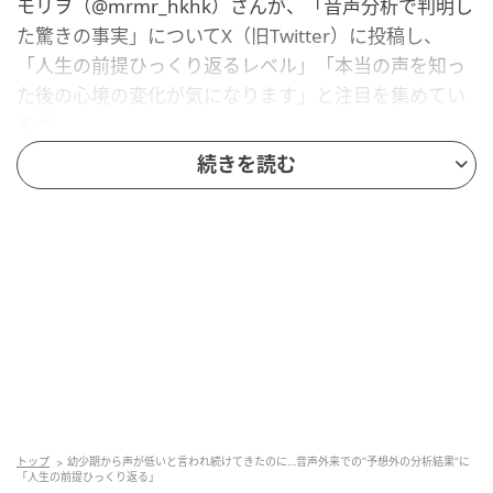
モリヲ（@mrmr_hkhk）さんが、「音声分析で判明し
た驚きの事実」についてX（旧Twitter）に投稿し、
「人生の前提ひっくり返るレベル」「本当の声を知っ
た後の心境の変化が気になります」と注目を集めてい
ます。
続きを読む
いったいどんな事実なのでしょうか？
話題の投稿が、こちら！
衝撃すぎた
小学生の頃「声変わりした？」
中学生の頃電話で「息子さん？旦那さん？」
部活の応援で「声低すぎ！その声やめて！」と理不
トップ
幼少期から声が低いと言われ続けてきたのに…音声外来での“予想外の分析結果”に
尽にキレられる
「人生の前提ひっくり返る」