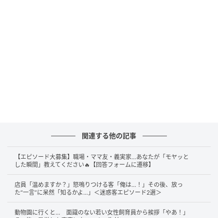
など幼少期から声が低いと言われ続け
声が低い人間として生きてきたが
今日音声分析をしてもらったら「あなたは本来声が
高い方です」と言われた
— モリヲ (@mrmr_hkhk)
April 28, 2026
投稿者さんは、幼少期から「声が低い」と言われ続け
てきました。小学生のころには「声変わりした？」と
驚かれ、中学生のときには電話で大人と間違われるこ
関連する他の記事
とも。
【エピソード大募集】職場・ママ友・義実家…あなたが「モヤッと
した瞬間」教えてください🔥【回答フォームに遷移】
さらには部活動の応援中に「声低すぎ！」と理不尽に
怒られるなど、自身の声に対してネガティブな言葉を
店員「温めますか？」怒鳴りつける客「俺は…！」その後、放っ
た“一言”に呆然「知るかよ…」＜迷惑客エピソード2選＞
ぶつけられた経験もあったそうです。
動物園に行くと… 面識のない若い女性飼育員から挨拶「やあ！」