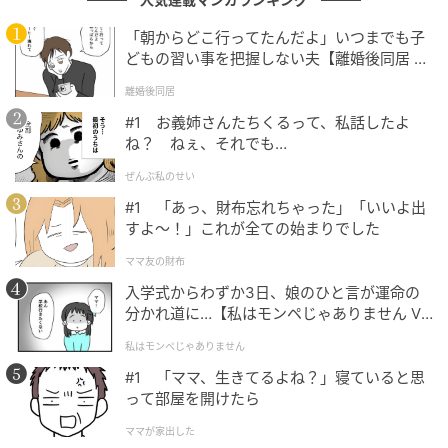
といっても、裏声などが通りやすいという「倍音」的
「朝からどこ行ってたんだよ」いつまでも子
に声が高いのであって、基礎となる声の聞こえ方は低
どもの習い事を把握しない夫【離婚後同居 Vo
いので、どういう観点から見るかで低いとも高いとも
l.1】
離婚後同居
いえるのかと思いますが。
#1 お義姉さんたちくるって、私話したよ
ね？ ねぇ、それでも…
---音声分析後、自身の話し方や歌い方を意識して変え
るようになりましたか？
ぜんぶ私のせい
#1 「あっ、財布忘れちゃった」「いいよ出
特に何も変えてないです。
すよ〜！」これが全ての始まりでした
ママ友の財布
「今の話し方無理していませんか？常に喉が少し締ま
入学式からわずか3日、娘のひと言が運命の
って、本来楽に出る声より低くなっていると思いま
分かれ道に…【私はモンペじゃありません Vo
す」と言われ、以前から低い声や高い声を意識的に作
l.1】
私はモンペじゃありません
って、一人二役でデュエットしたり、アニメ声を作っ
#1 「ママ、生きてるよね？」寝ていると思
て歌ったり、セリフを読んで遊んだりしていたので、
って部屋を開けたら
「実は作っていると思っていた声のうちの1つが本当は
一番楽に出せる声なのかな？」とぼんやり考えたくら
ママが家出した