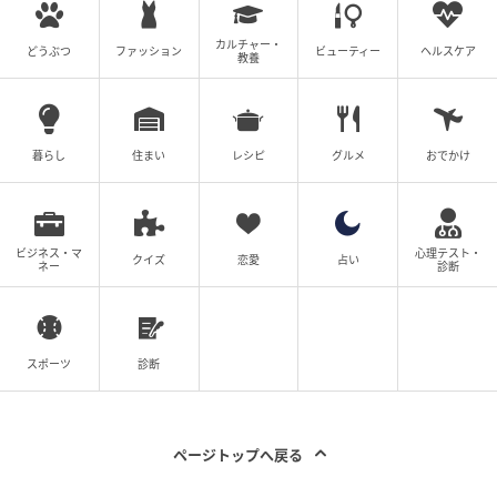
これをきっかけではなく以前からですが、ナレーショ
カルチャー・
どうぶつ
ファッション
ビューティー
ヘルスケア
教養
ンや声優などのような声の仕事はやってみたいと思っ
ています。
---声の魅力を活かしたお仕事、とても素敵ですね！こ
暮らし
住まい
レシピ
グルメ
おでかけ
れからのご活躍を心から応援しております。
ビジネス・マ
心理テスト・
クイズ
恋愛
占い
ネー
診断
人生の前提がひっくり返る大発見！
こちらの投稿には、さまざまなコメントが寄せられて
いました。
スポーツ
診断
え、人生の前提ひっくり返るレベルで草
ページトップへ戻る