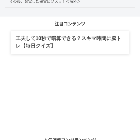
こうした経験から、長年「自分は声が低い人間だ」と
その後、発覚した事実にクスッ！＜海外＞
いう強い自己認識を持つようになりました。しかし、
音声外来を受診し専門的な音声分析を受けた結果、告
注目コンテンツ
げられたのは「あなたは本来、声が高い方です」とい
う衝撃の事実でした。
工夫して10秒で暗算できる？スキマ時間に脳ト
レ【毎日クイズ】
「本当の自分の声」と向き合う
投稿者さんに詳しくお話を伺いました。
---衝撃の事実ですね…！音声分析で「本来は高い方」
と伝えられたとき、最初にどのようなことを思われま
したか？
声が低いことが自分の個性の1つだと思っていたので、
それを覆された気分でなんともいえない気持ちになり
ました。
人気連載マンガランキング