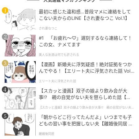
親知らずを抜かないといけないと思っていたので、レ
最初に感じた違和感…普段マメに連絡をして
ントゲンの写真を見せてもらった時びっくりしまし
こない夫からのLINE【され妻なつこ Vol.1】
た。同時に「今は抜かなくて良い」と言われたので安
され妻なつこ
心しました。
#1 「お疲れ〜♡」遅刻するなら連絡して！
この女、ナメてます
---そんな変化が起きていたとは、レントゲンを見るま
で想像できませんよね。歯科衛生士さんに「珍しいケ
美人な友達は何でも許される
ース」だと伝えられたあと、どのような説明や会話が
【漫画】新婚夫に浮気疑惑！絶対証拠をつか
んでやる！【エリート夫に浮気された話 Vol.
あったのでしょうか？また、その後の治療方針につい
1】
てもお聞かせください。
エリート夫に浮気された話
【スカッと漫画】双子の娘より飲み会が大
昔から良くしてもらっている歯医者さんなので、歯科
事!? 親の自覚がない夫を懲らしめた話【第1
衛生士さんと盛り上がりながら話していました。現時
話】
【スカッと漫画】双子の娘より飲み会が大事!? 親の自覚がない夫を
点では親知らずが半分ほど顔を出している状態で、
懲らしめた話
「朝からどこ行ってたんだよ」いつまでも子
「最終的にすべて綺麗に生えきるかはまだ分からない
どもの習い事を把握しない夫【離婚後同居 Vo
が、現状は問題ないのでそのまま様子見で大丈夫」と
l.1】
離婚後同居
の診断を受けています。現在は痛みもなく、このまま