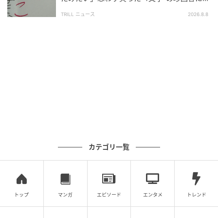
「夏休みは漢字の勉強しよう」
TRILL ニュース
2026.8.8
抜かれる訳にはいかねぇって言う意思が見えますね
おぉ〜シレッと並んでる〜
私、はじめからここにいましたけど？な感じ？
親知らず1本もいないので、あったらシレッと並んで欲しかっ
たわ
ひょい！って感じでなんかかわいい
カテゴリ一覧
おおおおおー!!なんで立ち上がった
トップ
マンガ
エピソード
エンタメ
トレンド