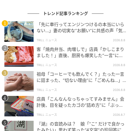
「天然の奥歯」として定着してくれるのを期待しなが
ら見守っている段階です。
トレンド記事ランキング
「先に車行ってエンジンつけるの本当にいら
---長く通っている歯医者さんだからこそ、驚きつつも
ない…」妻の切実な“お願い”に共感の声「気
和やかに経過を見守れている様子が伝わってきます
づかないんですよね…」
TRILL ニュース
2026.8.8
ね。現時点で痛みもなく、問題ないと言われているの
客「焼肉弁当、肉増しで」店員「かしこまり
は安心材料になりそうです。
ました！」直後、厨房も爆笑した“一言”に
「笑い堪えるのに必死でした」＜注文ミス体
TRILL ニュース
2026.8.8
験談2選＞
親知らずの不思議な動きが注目の的
祖母「コーヒーでも飲んでく？」たった一言
に詰まった、“切ない理由”に「ごめんね…」
＜祖母エピソード2選＞
こちらの投稿には、さまざまなコメントが寄せられて
TRILL ニュース
2026.8.8
いました。
店員「こんなんなっちゃってすみません」会
計後、目を疑ったカゴの“詰め方”に「ぶっ刺
すしかない」
TRILL ニュース
2026.8.7
移動して奥歯のフリしてますね
『湖』の音読みは？ 娘「“こ” だけで良かっ
たみたい」思わず笑った“4文字”の珍回答に