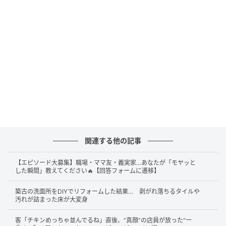
かるような状態から一転、しっかりと自立したかのよ
うに真っすぐに近い角度へと移動していたのです。
その変化は、まるで背筋を伸ばして堂々と立っている
かのよう。思わず「本当に同じ親知らず？」と見比べ
たくなるほどで、歯科衛生士さんからも「こんなの初
めて見た」と驚きの声が上がったのでした。
投稿者さんによると、今回のケースは歯科で経過観察
を続ける中で確認された珍しい変化だったそう。親知
らずは人によって生え方や状態が大きく異なり、「抜
関連する他の記事
くべきかどうか」もケースバイケース。自己判断はせ
【エピソード大募集】職場・ママ友・義実家…あなたが「モヤッと
ず、気になる症状や違和感がある場合は、歯科医に相
した瞬間」教えてください🔥【回答フォームに遷移】
談しながら状態を確認していくことが大切です。
築古の洗面所をDIYでリフォームした結果… 剥がれ落ちるタイルや
汚れが詰まった床が大変身
親知らずの変化に本人も驚き
客「チキンめっちゃ並んでるね」直後、“真顔”の店員が放った“一