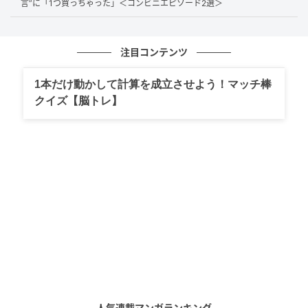
言”に「1つ買っちゃった」＜コンビニエピソード2選＞
注目コンテンツ
1本だけ動かして計算を成立させよう！マッチ棒
クイズ【脳トレ】
出典：古都音 （@_kotone23）さん
投稿者さんに詳しくお話を伺いました。
---驚きですね！約2年の間に親知らずが大きく移動して
いるとわかったとき、最初にどのように受け止められ
ましたか？
人気連載マンガランキング