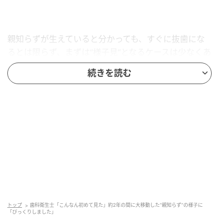
親知らずが生えていると分かっても、すぐに抜歯にな
るとは限らず、まずは“様子見”となるケースは少なくあ
りません。特に痛みや腫れなどの症状がない場合は、
続きを読む
定期検診でレントゲンを撮りながら経過観察をしてい
くことも一般的です。
ただ、親知らずは口の一番奥にある歯。自分では状態
を確認しづらく、気づかないうちに生え方や向きが変
化していることもあるようです。そんな中、親知らず
を経過観察していた投稿者さんのレントゲン写真に、
思わぬ変化が映っていました。
元々は、斜めに傾きながら隣の歯にもたれかかるよう
に生えていた親知らず。しかし今回のレントゲンで
トップ
歯科衛生士「こんなん初めて見た」約2年の間に大移動した“親知らず”の様子に
「びっくりしました」
は、その姿がまるで別人のように変化。以前の寄りか