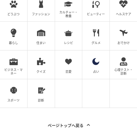
7番も前に動いてる
カルチャー・
どうぶつ
ファッション
ビューティー
ヘルスケア
教養
親知らずってこんな動き方をするんだ…！と、思わず
二度見してしまうようなビフォーアフターに、多くの
人が驚いた様子でした。
暮らし
住まい
レシピ
グルメ
おでかけ
医師の判断のもと、現時点では、引き続き経過観察と
いう対応になっているとのことですが、今後さらにど
ビジネス・マ
心理テスト・
のような変化を見せるのか、また同じように“成長”や
クイズ
恋愛
占い
ネー
診断
位置の変化が起こるのか、今後も気になるところです
よね。
スポーツ
診断
大人になると口の中の大きな変化は少なくなっていく
とされており、歯並びや歯の位置も比較的安定した状
態で保たれることが一般的。だからこそ、今回のよう
ページトップへ戻る
に親知らずの位置が変化しているように見えるケース
は珍しく、多くの人が驚きをもって受け止めたのかも