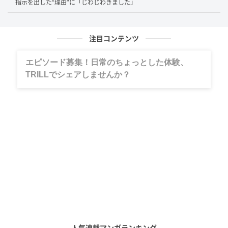
指示を出した“理由”に「じわじわきました」
注目コンテンツ
出典：クリススタイルチャンネル
エピソード募集！日常のちょっとした体験、
その後、神在神社でお参りもした配信者さんたちは車
TRILLでシェアしませんか？
で15分ほどかかる船乗り場へ。しかし…残念ながら強
風のため、船が出ないことが判明。目的の洞窟へ行け
なくなってしまった配信者さん一家。いったいどうす
るのでしょうか？
船がダメなら海鮮丼！
予定していた船が強風で出航キャンセルとなってしま
った配信者さんは、気を取り直して「磯の屋 はなれ」
で海鮮丼を食べることに！
人気連載マンガランキング