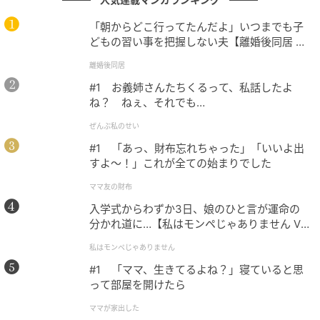
「朝からどこ行ってたんだよ」いつまでも子
どもの習い事を把握しない夫【離婚後同居 Vo
l.1】
離婚後同居
#1 お義姉さんたちくるって、私話したよ
ね？ ねぇ、それでも…
ぜんぶ私のせい
#1 「あっ、財布忘れちゃった」「いいよ出
すよ〜！」これが全ての始まりでした
ママ友の財布
出典：クリススタイルチャンネル
入学式からわずか3日、娘のひと言が運命の
さっそく食べ始めると、「魚がコリコリしていておい
分かれ道に…【私はモンペじゃありません Vo
しい」と配信者さん。いつもは醤油をたっぷりかける
l.1】
私はモンペじゃありません
そうですが、「何もつけなくても魚がおいしい」と食
#1 「ママ、生きてるよね？」寝ていると思
べ進めます。娘さんも丼をかきこむように食べてお
って部屋を開けたら
り、その姿からおいしさが伝わってきました。
ママが家出した