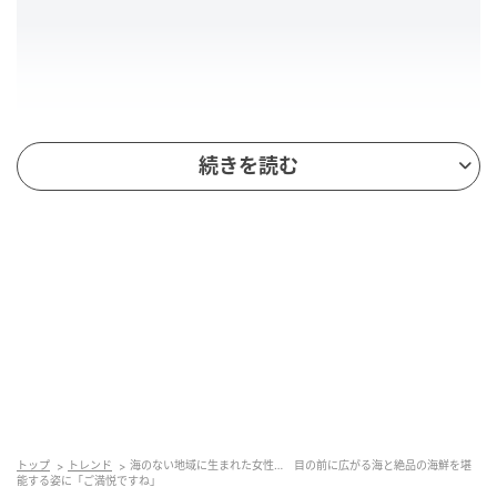
続きを読む
福岡県糸島市にやってきた配信者さん。この日は船に
乗って洞窟を見に行くとのことですが、乗船時間まで
の間に寄りたい場所があるとのことで、まずはそちら
へ向かいます。
トップ
トレンド
海のない地域に生まれた女性… 目の前に広がる海と絶品の海鮮を堪
能する姿に「ご満悦ですね」