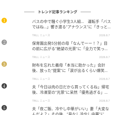
トレンド記事ランキング
バスの中で騒ぐ小学生3人組… 運転手「バス
ではね…」響き渡る“アナウンス”に「きっと
いい経験になった」
TRILL ニュース
2026.8.7
保育園出発5分前の母「なんでーー！？」目
の前に広がる“絶望の光景”に「全力で笑っ
た」「本当にお疲れさまです」
TRILL ニュース
2026.8.7
出典：クリススタイルチャンネル
財布を忘れた義母「本当に助かった」会計
後、放った“提案”に「涙が出るくらい爆笑」
お腹を満たした後は付近を散策。カラフルなフォトス
＜義母エピソード2選＞
TRILL ニュース
2026.8.7
ポットがあったりトトロのバス停があったりと、歩い
夫「今日は肉の日だから買ってくるね」帰宅
ているだけでも楽しそうな雰囲気に、「リゾート地み
後、冷凍室の“光景”に呆然「優秀過ぎる」
たいだね」と配信者さん。娘さんも見たい場所がたく
「シゴデキすぎ」
TRILL ニュース
2026.8.7
さんあるようで、あっちへこっちへと忙しそうに走り
夫「夜ご飯、冷やし中華がいい」妻「大変な
回ります。
んだよ？」その後、“具なし冷やし中華”にな