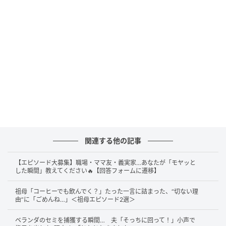
出典：クリススタイルチャンネル
竹や木に囲まれた神秘的な道を歩き進めていくと…目
の前に突然、信じられないほど大きな石が！「めっち
ゃ似てる！そっくりだよ！」と配信者さんが興奮した
理由は、この石が『鬼滅の刃』シリーズに出てくる修
行シーンの聖地と言われている神石だからのようで
す。
関連する他の記事
【エピソード大募集】職場・ママ友・義実家…あなたが「モヤッと
した瞬間」教えてください🔥【回答フォームに遷移】
祖母「コーヒーでも飲んでく？」たった一言に詰まった、“切ない理
由”に「ごめんね…」＜祖母エピソード2選＞
ベランダのセミを捕獲する瞬間… 夫「そっちに回って！」小声で