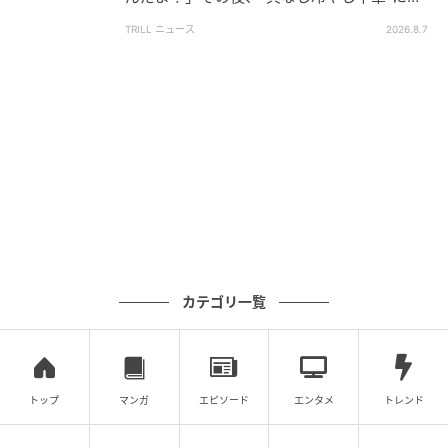
ったワケ
TRILL ニュース
2026.8.7
出典：クリススタイルチャンネル
カテゴリ一覧
海岸沿いを歩きながら、「船には乗れなかったけど、
いい観光スポットだし海鮮丼も食べられたし、いいお
出かけになった」と配信者さん。予定が変更になって
も、こうして楽しめるのが素敵ですね。
トップ
マンガ
エピソード
エンタメ
トレンド