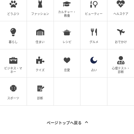
波の花に大はしゃぎ
カルチャー・
どうぶつ
ファッション
ビューティー
ヘルスケア
教養
暮らし
住まい
レシピ
グルメ
おでかけ
ビジネス・マ
心理テスト・
クイズ
恋愛
占い
ネー
診断
出典：クリススタイルチャンネル
スポーツ
診断
さらに歩いて、今度は海が目の前に広がる絶景スポッ
トへ。この日は、“波の花”と呼ばれる白い泡がたくさ
ん押し寄せており、驚く配信者さん。風が強い日だっ
ページトップへ戻る
たこともあり、時折飛んでくる泡に娘さんと大はしゃ