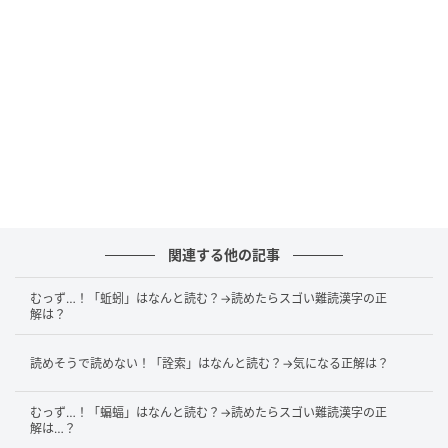
付けられたそうです。また、その形を星に見立てて
「海星」という漢字があてられたとも言われていま
す。
参考文献：明鏡国語辞典、大辞林
文（編集）：そこさん
元国語科教員。一文字でたくさんの意味を持つ漢字に
関連する他の記事
魅了され、大学では中国文学を専攻し、漢詩について
研究。とても身近なのに、意外と深くは知らない漢
むっず…！「蚯蚓」はなんと読む？→読めたらスゴい難読漢字の正
解は？
字。読むだけでちょっと賢くなれる、そんな豆知識を
お届けします！
読めそうで読めない！「詮索」はなんと読む？→気になる正解は？
次の記事
むっず…！「蝙蝠」はなんと読む？→読めたらスゴい難読漢字の正
【漢字穴埋め】空欄に入る漢字は何？「俊」
解は…？