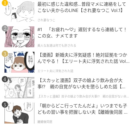
最初に感じた違和感…普段マメに連絡をして
こない夫からのLINE【され妻なつこ Vol.1】
され妻なつこ
#1 「お疲れ〜♡」遅刻するなら連絡して！
この女、ナメてます
美人な友達は何でも許される
【漫画】新婚夫に浮気疑惑！絶対証拠をつか
んでやる！【エリート夫に浮気された話 Vol.
1】
エリート夫に浮気された話
【スカッと漫画】双子の娘より飲み会が大
事!? 親の自覚がない夫を懲らしめた話【第1
話】
【スカッと漫画】双子の娘より飲み会が大事!? 親の自覚がない夫を
懲らしめた話
「朝からどこ行ってたんだよ」いつまでも子
どもの習い事を把握しない夫【離婚後同居 Vo
l.1】
離婚後同居