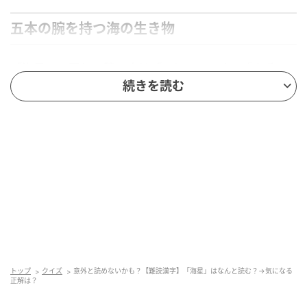
五本の腕を持つ海の生き物
「海星」の正しい読み方は「ひとで」です。
「人手」
続きを読む
や「海盤車」と表記することもあります。
ヒトデ綱に属する棘皮（きょくひ）動物の総称で、浅
海から深海の岩礁や泥底に生息しています。体は扁平
な中央盤と五本もしくはそれ以上の腕から成ります。
腹面中央に口、背面に肛門があり、体表には石灰質の
骨格があり、短いいぼ状の突起が密生しています。
人の手のような形をした生き物
トップ
クイズ
意外と読めないかも？【難読漢字】「海星」はなんと読む？→気になる
正解は？
五本の腕を放射状に出しているのが一般的な姿です
が、その形が人の手に見えることから「ひとで」と名