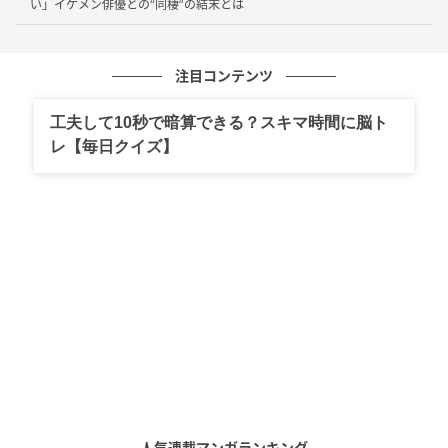
い」イケメン俳優との“同棲”の結末とは
注目コンテンツ
工夫して10秒で暗算できる？スキマ時間に脳ト
(C)AbemaTV, Inc.
レ【毎日クイズ】
その後、KIKOさんがタイを訪れた際の写真を
Instagramにて発見した一同。「8人、9人くらい（で
乗った）」とさりげなく説明するKIKOさんに対し、ス
タジオは「これすげぇ…」「大谷翔平の世界」と改め
て驚愕。狩野さんは「この表情見て、普通だよ？（み
たいな）」とKIKOさんの表情に言及し、スタジオの笑
いを誘います。
旅にかかった費用について、KIKOさんは「4000万円
弱」と告白。さらに高級車のランボルギーニと一緒に
映った他の写真についても、「（誕生日に自分で）買
人気連載マンガランキング