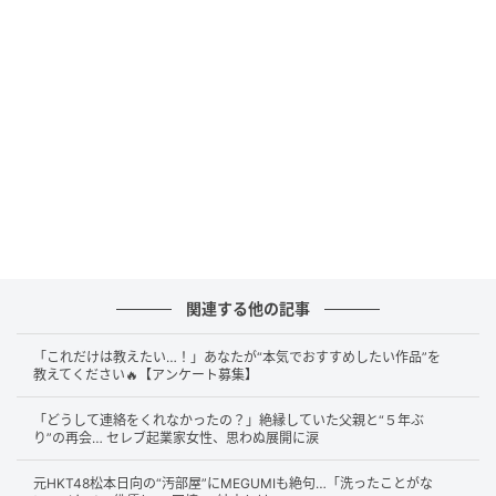
「ファーストクラスの上の段階いってるから、この娘
たち」とベッキーさんが明かすと、2人のキャストがプ
ライベートジェットに乗ったことがあると告白。六本
木ジャングルセカンド所属のKIKOさんは、タイ旅行の
ためにプライベートジェットを一機借りた経験がある
と明かします。
続けて、人気キャストのきほさんも、「（プライベー
トジェットで）北海道行きました」「必要なかったん
でやってみようかな、みたいな」とノリで利用したこ
関連する他の記事
とがあると告白。「全然安いですよ。500万円」とコ
メントし、スタジオを驚かせます。
「これだけは教えたい…！」あなたが“本気でおすすめしたい作品”を
教えてください🔥【アンケート募集】
「どうして連絡をくれなかったの？」絶縁していた父親と“５年ぶ
り”の再会… セレブ起業家女性、思わぬ展開に涙
元HKT48松本日向の“汚部屋”にMEGUMIも絶句…「洗ったことがな