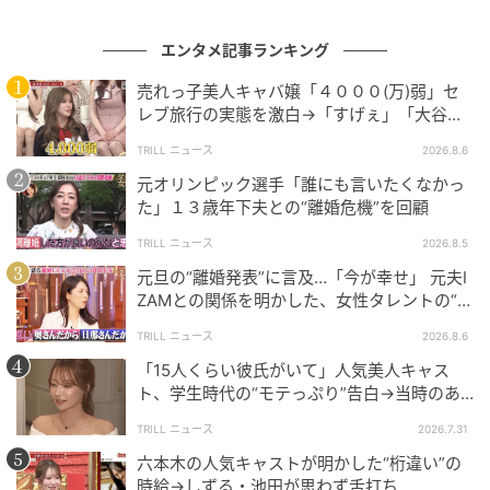
の記事をもっとみる
エンタメ記事ランキング
売れっ子美人キャバ嬢「４０００(万)弱」セ
レブ旅行の実態を激白→「すげぇ」「大谷翔
平の世界」スタジオ騒然
TRILL ニュース
2026.8.6
元オリンピック選手「誰にも言いたくなかっ
た」１３歳年下夫との“離婚危機”を回顧
TRILL ニュース
2026.8.5
元旦の“離婚発表”に言及…「今が幸せ」 元夫I
ZAMとの関係を明かした、女性タレントの“不
思議な生活”
TRILL ニュース
2026.8.6
「15人くらい彼氏がいて」人気美人キャス
ト、学生時代の“モテっぷり”告白→当時のあ
だ名明かし「モテてるわ」の声
TRILL ニュース
2026.7.31
六本木の人気キャストが明かした“桁違い”の
時給→しずる・池田が思わず舌打ち