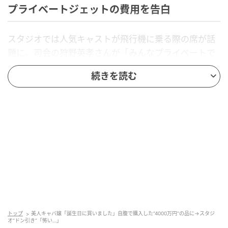
プライベートジェットの費用を告白
スタジオでは人気キャストが飛行機に乗る際の席が話
題に。司会の狩野英孝さんが「みんなプライベートで
旅行に行くってなると、（飛行機の席は）ビジネスな
続きを読む
んすか？」と質問すると、他の共演者は続けて否定。
しずるの2人は「もう発想にない」「乗れやしないよ」
とコメントし、他の出演者のゆきぽよさん、ベッキー
さんも同意します。
「そうだよね、俺も全然エコノミー」と応じる狩野さ
ん。ここでしずるの池田さんが、「エコノミーだった
ら行きたくないって感じ？」と人気キャストの面々に
問いかけると、「（お客さんとの旅行でエコノミーだ
ったら）絶対行かない」「そんな人いない」と多くの
キャストが反応します。
トップ
美人キャバ嬢「誕生日に買いました」自腹で購入した“4000万円”の品に→スタジ
オ“ドン引き”「怖い…」