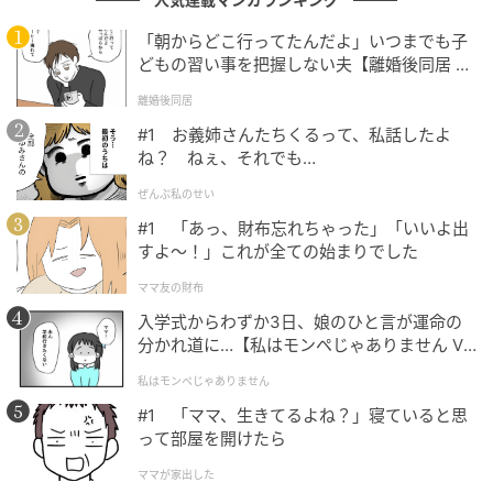
いました」「4000万弱です」「年に2，3回しか乗らな
「朝からどこ行ってたんだよ」いつまでも子
い」と明かします。これには一同も「怖い…」「くれ
どもの習い事を把握しない夫【離婚後同居 Vo
よ！」「動かしとくよ」と鋭くツッコみ、スタジオの
l.1】
離婚後同居
笑いを誘いました。
#1 お義姉さんたちくるって、私話したよ
ね？ ねぇ、それでも…
CHANCE & CHANGE #54
ぜんぶ私のせい
［出演者］狩野英孝、ベッキー ほか
#1 「あっ、財布忘れちゃった」「いいよ出
［番組URL］
https://abema.tv/video/episode/221-
すよ〜！」これが全ての始まりでした
265_s1_p54
ママ友の財布
入学式からわずか3日、娘のひと言が運命の
(C)AbemaTV, Inc.
分かれ道に…【私はモンペじゃありません Vo
l.1】
私はモンペじゃありません
次の記事
#1 「ママ、生きてるよね？」寝ていると思
#1 「あっ、財布忘れちゃった」「いいよ出
って部屋を開けたら
すよ〜！」これが全ての始まりでした
ママが家出した