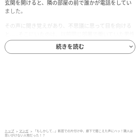
玄関を開けると、隣の部屋の前で誰かが電話をしてい
ました。
その声に聞き覚えがあり、不思議に思って目を向ける
と……そこにいたのは、以前同じ部署で働いていた男性
だったのです！
続きを読む
仕事ではほとんど話す機会がなく、少し近寄りがたい
印象のある人でしたが、思いがけない再会にお互い驚
き、そのまま自然と会話が弾みました。さらに、引っ
越しの片付けまで手伝ってくれて、私は彼の意外なや
さしさに触れたのです。
自然と距離が縮まって
その出来事をきっかけに距離はぐっと縮まり、その後
トップ
マンガ
「もしかして…」新居での片付け中、廊下で聞こえた声にハッ！隣人は
は夕食を一緒に食べることも増えていきました。気づ
思いがけない人物だった！？