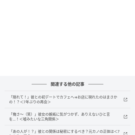
けば毎日のように話すようになり、新生活への不安も
少しずつやわらいでいったのを覚えています。春の出
会いは不思議なものだと感じた出来事でした。
その後、彼とは自然な流れで交際に発展。職場では見
えなかった一面を知り、人は環境が変わると印象も変
わるのだと実感しました。新生活には不安もあります
が、思いがけない出会いが毎日を明るくしてくれるこ
ともあるのかもしれません。
著者：川村美咲／30代女性・北九州で働く30代の会社
関連する他の記事
員です。人見知りですが、春になると新しい出会いに
「隠れて！」彼との初デートでカフェへ⇒お店に現れたのはまさか
少しだけ期待してしまうタイプです。
の！？＜7年ぶりの再会＞
イラスト：sawawa
「俺さ～（笑）」彼女の嫉妬に気がつかず、ありえないひと言
を…！＜嘘みたいな三角関係＞
※ベビーカレンダーが独自に実施したアンケートで集
めた読者様の体験談をもとに記事化しています（回答
「あの人が！？」彼との関係は秘密にするべき？元カノの正体は＜7