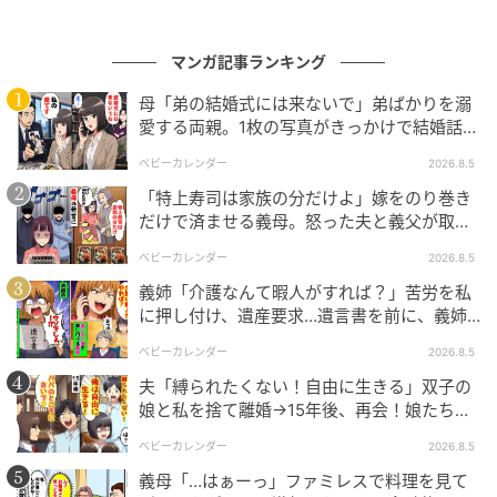
マンガ記事ランキング
母「弟の結婚式には来ないで」弟ばかりを溺
愛する両親。1枚の写真がきっかけで結婚話が
なくなったワケ
ベビーカレンダー
2026.8.5
「特上寿司は家族の分だけよ」嫁をのり巻き
だけで済ませる義母。怒った夫と義父が取っ
た行動とは
ベビーカレンダー
2026.8.5
義姉「介護なんて暇人がすれば？」苦労を私
に押し付け、遺産要求…遺言書を前に、義姉
が顔面蒼白のワケ
ベビーカレンダー
2026.8.5
夫「縛られたくない！自由に生きる」双子の
娘と私を捨て離婚→15年後、再会！娘たち
「あんた誰？」論破された元夫は
ベビーカレンダー
2026.8.5
義母「…はぁーっ」ファミレスで料理を見て