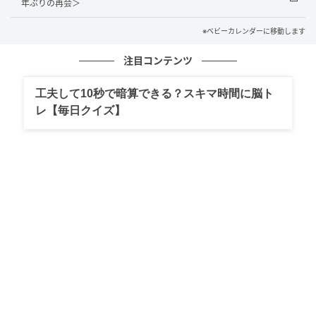
時期：2026年3月）
年ぶりの再会＞
※ベビーカレンダーに移動します
ムーンカレンダー編集室では、女性の体を知って、毎
月をもっとラクに快適に、女性の一生をサポートする
注目コンテンツ
記事を配信しています。すべての女性の毎日がもっと
ラクに楽しくなりますように！
工夫して10秒で暗算できる？スキマ時間に脳ト
レ【毎日クイズ】
ベビーカレンダー編集部／ムーンカレンダー編集室
元記事で読む
クリエイター情報
ベビーカレンダー
ベビーカレンダーは妊娠・出産・育児の情報サイト
です。みんなのクチコミや体験談から産婦人科検
索、おでかけ情報、離乳食レシピまで。月間利用者1
000万人以上。
作品をもっとみる