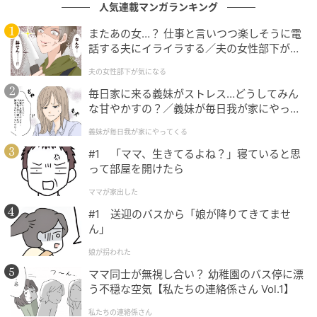
人気連載マンガランキング
またあの女…？ 仕事と言いつつ楽しそうに電
の記事をもっとみる
話する夫にイライラする／夫の女性部下が気
になる（1）【夫婦の危機 まんが】
夫の女性部下が気になる
毎日家に来る義妹がストレス…どうしてみん
な甘やかすの？／義妹が毎日我が家にやって
くる（1）【義父母がシンドイんです！ まん
義妹が毎日我が家にやってくる
が】
#1 「ママ、生きてるよね？」寝ていると思
って部屋を開けたら
ママが家出した
#1 送迎のバスから「娘が降りてきてませ
ん」
娘が拐われた
ママ同士が無視し合い？ 幼稚園のバス停に漂
う不穏な空気【私たちの連絡係さん Vol.1】
私たちの連絡係さん