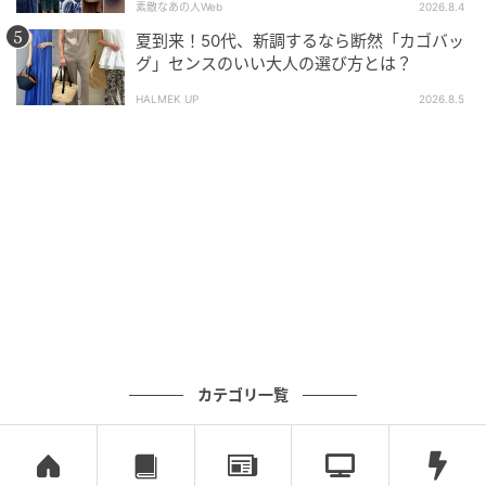
ショルダーを短くすればバッグの置き場に◎
素敵なあの人Web
2026.8.4
夏到来！50代、新調するなら断然「カゴバッ
グ」センスのいい大人の選び方とは？
HALMEK UP
2026.8.5
カテゴリ一覧