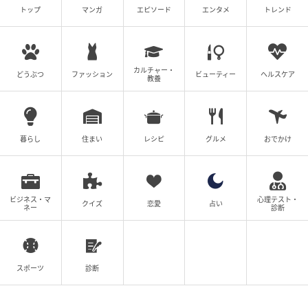
トップ
マンガ
エピソード
エンタメ
トレンド
カルチャー・
どうぶつ
ファッション
ビューティー
ヘルスケア
教養
smart Web
電車での移動中は、ショルダーを短くして座席のフッ
クにかけると快適に！
暮らし
住まい
レシピ
グルメ
おでかけ
登山中はうれしいハンドフリーに
ビジネス・マ
心理テスト・
クイズ
恋愛
占い
ネー
診断
スポーツ
診断