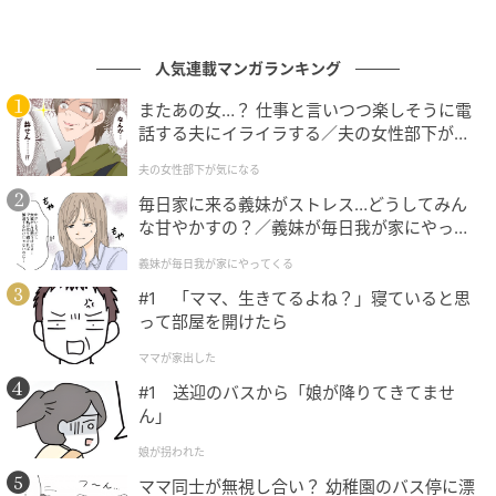
人気連載マンガランキング
smart Web
またあの女…？ 仕事と言いつつ楽しそうに電
アウトドアが好きな目利きさんから多大なる信頼を集
話する夫にイライラする／夫の女性部下が気
めるブランド、スノーピーク。
リンネル6月号
の付録
になる（1）【夫婦の危機 まんが】
夫の女性部下が気になる
は、モデルの高山 都さんがデザイン監修として加わ
毎日家に来る義妹がストレス…どうしてみん
り、夢のトリプルコラボレーションが実現しました。
6
な甘やかすの？／義妹が毎日我が家にやって
月号
のアイテムは日常にも便利なお財布ショルダ
くる（1）【義父母がシンドイんです！ まん
義妹が毎日我が家にやってくる
が】
ー。お財布機能とポーチの二層構造で、機能性も収納
#1 「ママ、生きてるよね？」寝ていると思
力も抜群です。
って部屋を開けたら
サイズ（約）：高さ11.5×幅19.5×マチ5cm（編集部調
ママが家出した
べ）
#1 送迎のバスから「娘が降りてきてませ
ん」
娘が拐われた
細かいものがまとまるお財布機能付き！
ママ同士が無視し合い？ 幼稚園のバス停に漂