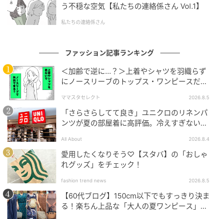
う不穏な空気【私たちの連絡係さん Vol.1】
私たちの連絡係さん
ファッション記事ランキング
＜加齢で逆に…？＞上着やシャツを羽織らず
にノースリーブのトップス・ワンピースだけ
で外出できる？
ママスタセレクト
2026.8.5
「さらさらしてて良き」ユニクロのリネンパ
ンツが夏の部屋着に高評価。冷えすぎない肌
触りが決め手
All About
2026.8.4
smart Web
愛用したくなりそう♡【スタバ】の「おしゃ
れグッズ」をチェック！
4枚のカードが入るポケットと、小銭入れ、お札スペー
スも用意。カードスペースの手前に仕切りもあり、チ
fashion trend news
2026.8.5
ケットなどを入れることができます。
【60代ブログ】150cm以下でもすっきり決ま
る！楽ちん上品な「大人の夏ワンピース」コ
ーデ６選