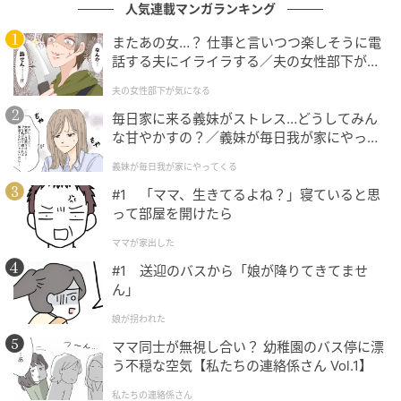
人気連載マンガランキング
「なんだよ、写真詐欺じゃん……。ハズレだな、今日
は」小声でしたが、こちらにもはっきり聞こえていま
またあの女…？ 仕事と言いつつ楽しそうに電
話する夫にイライラする／夫の女性部下が気
した。
になる（1）【夫婦の危機 まんが】
夫の女性部下が気になる
一気にテンションが下がりましたが、同時に「やっぱ
毎日家に来る義妹がストレス…どうしてみん
り作戦は正解だったかも」との思いが頭をよぎりまし
な甘やかすの？／義妹が毎日我が家にやって
くる（1）【義父母がシンドイんです！ まん
た。
義妹が毎日我が家にやってくる
が】
そんな空気の中でも、ほかの2人の男性は話題を振って
#1 「ママ、生きてるよね？」寝ていると思
くれたり、「仕事忙しいんですか？」と気づかってく
って部屋を開けたら
れたりと、場を和ませようとしてくれていました。
ママが家出した
#1 送迎のバスから「娘が降りてきてませ
後日、思わぬ再会が…
ん」
娘が拐われた
合コンはそのまま大きな盛り上がりもなく終了しまし
ママ同士が無視し合い？ 幼稚園のバス停に漂
た。
う不穏な空気【私たちの連絡係さん Vol.1】
私たちの連絡係さん