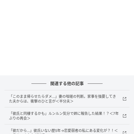
り上がっていたときのこと。通りかかった先輩が、
「なに、合コンでもあるの？」と声をかけてきまし
た。
事情を話すと、「見た目や条件も大事かもしれないけ
ど、それよりちゃんと中身を見ないと！」とピシャ
リ。その言葉に、思わず3人で顔を見合わせてしまいま
した。
「それもそうだよね」と私がつぶやくと、B子が「いっ
そ、いつもどおりの格好で行ってみる？」と提案。
関連する他の記事
いかにも“合コン仕様”に気合いを入れるより、普段会
「このまま帰らせたらダメ…」妻の咄嗟の判断。家事を強要してき
社に行くときと同じような服装やメイクで行ったほう
た夫からは、衝撃のひと言が＜半分夫＞
が、自分たちらしいのではないか――そんな話になっ
「彼氏と同棲するかも」ルンルン気分で姉に報告した結果！？＜7年
たのです。
ぶりの再会＞
無理に着飾るよりも、まずは普段の自分たちを見ても
「彼だから…」彼氏いない歴5年→恋愛弱者の私にある変化が？！＜