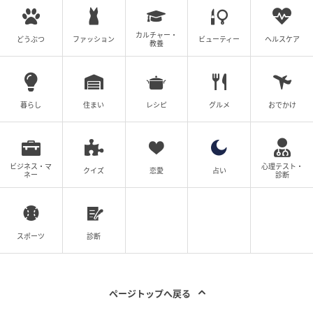
帰り道、A子が「わかりやすかったね」とぽつり。
今回のことで、これまで自分たちも相手の見た目やス
ペックを重視しすぎていた部分があったかもしれな
カルチャー・
どうぶつ
ファッション
ビューティー
ヘルスケア
教養
い、と反省しました。
第一印象は大事だけど、それだけで判断してしまうと
暮らし
住まい
レシピ
グルメ
おでかけ
見えない部分もある。そんな当たり前のことを、改め
て考えさせられた出来事でした。
※本記事は、実際の体験談をもとに作成しています。
ビジネス・マ
心理テスト・
クイズ
恋愛
占い
ネー
診断
取材対象者の個人が特定されないよう固有名詞などに
変更を加えながら構成しています。
※AI生成画像を使用しています
スポーツ
診断
ムーンカレンダー編集室では、女性の体を知って、毎
月をもっとラクに快適に、女性の一生をサポートする
ページトップへ戻る
記事を配信しています。すべての女性の毎日がもっと