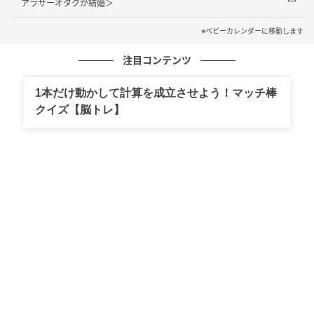
アラサーオタクが結婚＞
らいたい。そんな気持ちもあり、私たちは普段どおり
のスタイルで合コンに行くことに決めました。
※ベビーカレンダーに移動します
注目コンテンツ
なんだよ、詐欺じゃん！
1本だけ動かして計算を成立させよう！マッチ棒
クイズ【脳トレ】
当日、会場に着いた瞬間、男性陣が一瞬戸惑ったよう
な表情をしたのがわかりました。
男性陣に事前に送っていたのは、同僚の結婚式に出席
したときの、ドレスアップした私たち3人の写真。普段
どおりの私たちとのギャップに驚いたのかもしれませ
ん。
その後、自己紹介や会話は始まったものの、どこかぎ
こちない空気が流れます。
そんな中、大手企業勤務のC男が、ボソっとつぶやきま
した。