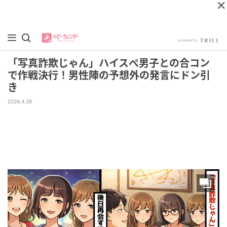
「写真詐欺じゃん」ハイスぺ男子との合コン
で作戦決行！男性陣の予想外の発言にドン引
き
2026.4.26