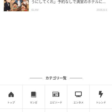
うにしてくれ」予約なしで満室のホテルに押
しかけた家族。だが、責任者の対応で状況が
そんな私たちの様子など気にすることもなく、C男が
GLAM
2026.8.5
一変
テンション高くこう続けました。
「この前、連絡先聞き忘れちゃって後悔してたんだよ
ね～。せっかくもう一回会えたことだし、連絡先教え
て？」と。
するとA子が、淡々とした口調で「この前、“ハズレ”っ
て言ってましたよね？」と言い返しました。
C男は「あ、いや……」と言葉に詰まり、気まずそうに
視線をそらしました。そして、白々しく「じゃあまた
どこかで」とつぶやくと、そのまま自分の席に戻って
カテゴリ一覧
いったのです。
大事なのは見た目やスペックじゃない
トップ
マンガ
エピソード
エンタメ
トレンド