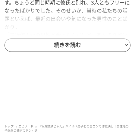
す。ちょうど同じ時期に彼氏と別れ、3人ともフリーに
なったばかりでした。そのせいか、当時の私たちの話
題といえば、最近の出会いや気になった男性のことば
かり。
「最近何人かの男性と会ったんだけど、あんまりピン
とこなくて～」そう私がこぼすと、A子が「実はいい話
続きを読む
があって！」と身を乗り出してきました。
聞けば、医師、大手企業勤務、士業の3人（しかも全員
イケメン！）との合コンに誘われているとのこと。い
わゆる”ハイスぺ男子”に、私たちのテンションは一気に
上がりました。
先輩のひと言で作戦会議
合コン前日、「明日どんな服で行く？」「今日、仕事
トップ
エピソード
「写真詐欺じゃん」ハイスぺ男子との合コンで作戦決行！男性陣の
予想外の発言にドン引き
終わり新しい服でも探しに行こうかな～！」と3人で盛