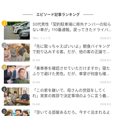
それから数日後。SNSで話題になっていたお店に、3人
で行ってみようという話になりました。
少し敷居が高いお店だということもあり、その日は服
エピソード記事ランキング
装もメイクもいつもより華やかに整えて、お店へ向か
30代男性「契約駐車場に県外ナンバーの知ら
いました。
ない車が」110番通報。戻ってきたドライバー
の“言い分”に「口論になった」
TRILL ニュース
2026.8.5
席について、メニューを見ているとき――ふと視線を
「先に取っちゃえばいいよ」朝食バイキング
感じて振り向くと、そこには見覚えのある顔が。
で割り込みする客。だが、他の客の正論で状
なんと、合コンで失礼発言をしたC男が、少し離れた席
況が一変
GLAM
2026.8.5
にいたのです。
「乗車券を確認させていただけますか」寝た
C男もこちらに気づいたのか、驚いたような表情を浮
ふりで避けた男性。だが、車掌が何度も確認
した結果
かべながら近づいてきました。
GLAM
2026.8.5
すると、開口一番「え、あのときの人たちだよね？全
「この家を継いで、母さんの世話をしてく
然雰囲気違うじゃん！」と言ったのです。
れ」実家の挨拶で決定事項のように言う義
父。だが、普段は反論しない夫が言ってくれ
GLAM
2026.8.5
た一言
あまりにもあからさまな態度の変化に、私たちは思わ
「空いてる部屋あるだろ。今すぐ泊まれるよ
ず顔を見合わせました。