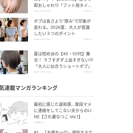
即おしゃれ♡「フット用ネイル
チップ」
fashion trend news
2026.8.8
ボブは長さより“厚み”で印象が
変わる。2026夏、大人が意識
したい３つのポイント
beauty news tokyo
2026.8.8
夏は短め派の【40・50代】集
合！ ラフすぎず上品すぎない♡
「大人に似合うショートボブ」
fashion trend news
2026.8.8
気連載マンガランキング
最初に感じた違和感…普段マメ
に連絡をしてこない夫からのLI
NE【され妻なつこ Vol.1】
され妻なつこ
#1 「お疲れ〜♡」遅刻するな