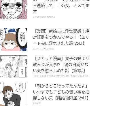
ら連絡して！この女、ナメてま
す
美人な友達は何でも許される
【漫画】新婚夫に浮気疑惑！絶
対証拠をつかんでやる！【エリ
ート夫に浮気された話 Vol.1】
エリート夫に浮気された話
【スカッと漫画】双子の娘より
飲み会が大事!? 親の自覚がな
い夫を懲らしめた話【第1話】
【スカッと漫画】双子の娘より飲み会が大事!? 親の自覚がない夫を懲ら
しめた話
「朝からどこ行ってたんだよ」
いつまでも子どもの習い事を把
握しない夫【離婚後同居 Vol.1】
離婚後同居