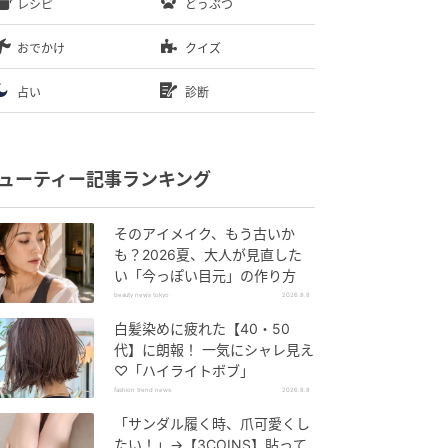
レシピ
どうぶつ
おでかけ
クイズ
占い
診断
ューティー記事ランキング
そのアイメイク、もう古いか
も？2026夏、大人が見直した
い「今っぽい目元」の作り方
beauty news tokyo
2026.8.8
白髪染めに疲れた【40・50
代】に朗報！ 一気にシャレ見え
♡「ハイライトボブ」
fashion trend news
2026.8.8
「サンダル履く時、爪可愛くし
たい！」→【3COINS】貼って