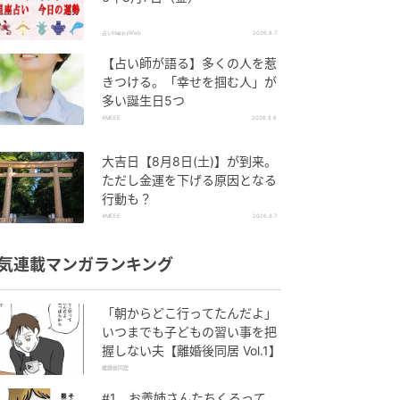
占いHappyWeb
2026.8.7
【占い師が語る】多くの人を惹
きつける。「幸せを掴む人」が
多い誕生日5つ
4MEEE
2026.8.6
大吉日【8月8日(土)】が到来。
ただし金運を下げる原因となる
行動も？
4MEEE
2026.8.7
気連載マンガランキング
「朝からどこ行ってたんだよ」
いつまでも子どもの習い事を把
握しない夫【離婚後同居 Vol.1】
離婚後同居
#1 お義姉さんたちくるって、