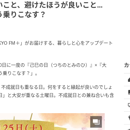
いこと、避けたほうが良いこと…
う乗りこなす？
YO FM＋」がお届けする、暮らしと心をアップデート
は60日に一度の『己巳の日（つちのとみのひ）』×『大
カ
う乗りこなす？」。
に、不成就日も重なる日。何をすると縁起が良いのでしょ
日」と大安が重なる土曜日。不成就日との兼ね合いも含