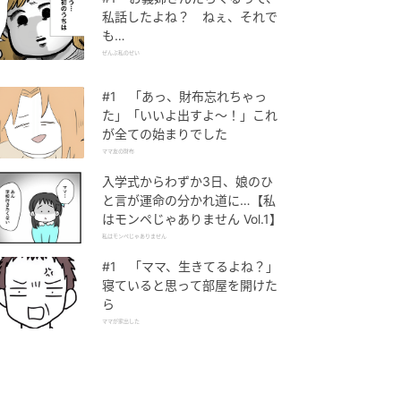
私話したよね？ ねぇ、それで
も…
ぜんぶ私のせい
#1 「あっ、財布忘れちゃっ
た」「いいよ出すよ〜！」これ
が全ての始まりでした
ママ友の財布
入学式からわずか3日、娘のひ
と言が運命の分かれ道に…【私
はモンペじゃありません Vol.1】
私はモンペじゃありません
#1 「ママ、生きてるよね？」
寝ていると思って部屋を開けた
ら
ママが家出した