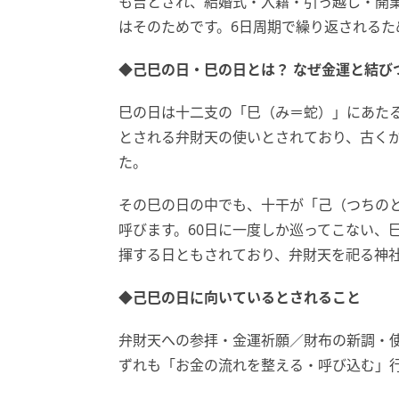
も吉とされ、結婚式・入籍・引っ越し・開
はそのためです。6日周期で繰り返されるた
◆己巳の日・巳の日とは？ なぜ金運と結び
巳の日は十二支の「巳（み＝蛇）」にあたる
とされる弁財天の使いとされており、古く
た。
その巳の日の中でも、十干が「己（つちの
呼びます。60日に一度しか巡ってこない、
揮する日ともされており、弁財天を祀る神
◆己巳の日に向いているとされること
弁財天への参拝・金運祈願／財布の新調・
ずれも「お金の流れを整える・呼び込む」