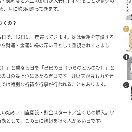
業・契約など人生の節目が大安に行われることが多いの
め、月に約5回巡ってきます。
つくの？
日で、12日に一度巡ってきます。蛇は金運を守護する
から財運・金運に縁の深い日として重視されてきまし
と）」と重なる日を「己巳の日（つちのとみのひ）」と
巳の日の最上位にあたる吉日です。弁財天が最も力を発
社では特別な祈祷や行事が行われることもあります。
使い始め／口座開設・貯金スタート／宝くじの購入。い
行動として、この日に縁起を担ぐ人が多い日です。