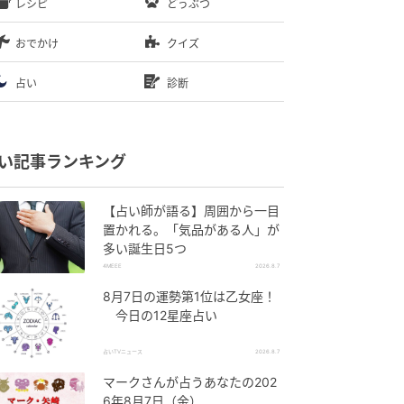
レシピ
どうぶつ
おでかけ
クイズ
占い
診断
い記事ランキング
【占い師が語る】周囲から一目
置かれる。「気品がある人」が
多い誕生日5つ
4MEEE
2026.8.7
8月7日の運勢第1位は乙女座！
今日の12星座占い
占いTVニュース
2026.8.7
マークさんが占うあなたの202
6年8月7日（金）