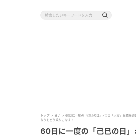
トップ
占い
60日に一度の「己巳の日」×吉日「大安」最強金運
なりをどう乗りこなす？
60日に一度の「己巳の日」