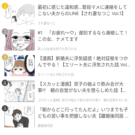
藤原： 20代のころ、腹をくくったの。考えるのは、走
最初に感じた違和感…普段マメに連絡をして
り出してからでいいや、って。そして、走りながら考え
こない夫からのLINE【され妻なつこ Vol.1】
ればいい。とりあえず動いて、動きながらいろんなこ
され妻なつこ
とを修正していけばいい。それが私らしいやり方だっ
#1 「お疲れ〜♡」遅刻するなら連絡して！
て。もちろん人それぞれ合うやり方は違うけれど、私
この女、ナメてます
の場合は走りながら考えて行動する方が性に合って
美人な友達は何でも許される
る。ただ、それだけのことなの。
【漫画】新婚夫に浮気疑惑！絶対証拠をつか
んでやる！【エリート夫に浮気された話 Vol.
計画を立ててから動く方が合っている人もいます。ど
1】
エリート夫に浮気された話
ちらが正解ということではなく、自分がどちらのタイ
プかを知っていること。それが出発点でした。
【スカッと漫画】双子の娘より飲み会が大
事!? 親の自覚がない夫を懲らしめた話【第1
話】
「ちゃんとしなきゃ」という気持ちは、真面目さや誠
【スカッと漫画】双子の娘より飲み会が大事!? 親の自覚がない夫を
懲らしめた話
実さと結びつきやすいもの。直感で動くことを「雑
「朝からどこ行ってたんだよ」いつまでも子
だ」「いい加減だ」と感じてしまうことも多いでしょ
どもの習い事を把握しない夫【離婚後同居 Vo
l.1】
う。でも、自分の性質を否定してうまくいかないよ
離婚後同居
り、認めて活かした方がいい。それが藤原さんの出し