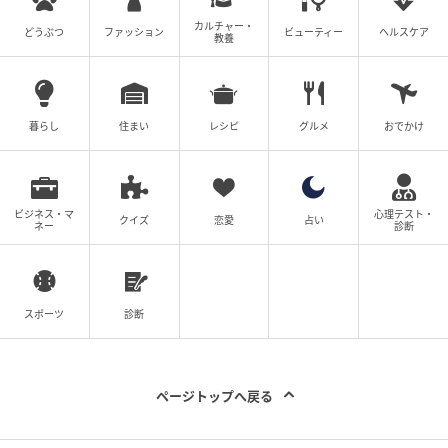
カルチャー・
どうぶつ
ファッション
ビューティー
ヘルスケア
ーー具体的に、どんなことがありましたか？
教養
藤原： 子どもの頃、バレエを習いたかったんですけど
できなかったので、今になって子どもの頃の夢を叶え
暮らし
住まい
レシピ
グルメ
おでかけ
ています（笑）。
あれもこれもとすぐ習いたがっては、始めてすぐやめ
る。そんな繰り返しを見ていた親に、「もうダメ」と
ビジネス・マ
心理テスト・
クイズ
恋愛
占い
ネー
診断
言われてしまったのだといいます。それが60代になっ
た今、ようやく叶っています。
バレエに限った話ではありません。ふと興味が湧いた
スポーツ
診断
ら、英語でも栄養学でも、とにかく始めてみる。毎朝
５時にパソコンを開き、ブログを書いて、勉強して、
朝風呂に入り、ストレッチをする。そのルーティン
ページトップへ戻る
も、「やろうと思ったからやっている」だけだといい