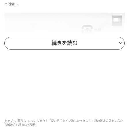
michill
続きを読む
michill
商品名：使い切りクリームケース 6個入
トップ
暮らし
ついに出た！「使い捨てタイプ欲しかったよ！」詰め替えのストレスか
価格：￥110（税込）
ら解放される100均容器