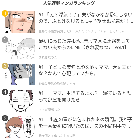
人気連載マンガランキング
#1 「え？浮気！？」夫がなかなか帰宅しない
ので、ふと外を見ると…→予期せぬ光景が！
｜旦那の不倫が発覚して頭に来たのでメチャ
旦那の不倫が発覚して頭に来たのでメチャクチャにしてやった
クチャにしてやった
最初に感じた違和感…普段マメに連絡をして
michill
こない夫からのLINE【され妻なつこ Vol.1】
され妻なつこ
素材はポリプロピレン製で、ペコペコとした薄くて軽
#1 子どもの実名と顔を晒すママ、大丈夫か
い質感が特徴です。まるでお弁当用のマヨネーズカッ
な？なんて心配していたら。
プのようなサイズ感で、かさばるコスメボトルを持ち
歩くストレスから解放されます。
SNSに子供の顔を晒すママ
#1 「ママ、生きてるよね？」寝ていると思
1袋に6個入っているため、旅行やスパで使い終わった
って部屋を開けたら
らそのまま廃棄可能。容器を洗って持ち帰る手間がな
ママが家出した
く、衛生的かつ合理的です。
#1 出産の喜びに包まれたあの瞬間。我が子
を一番最初に抱いたのは、夫の不倫相手でし
た。
助産師と不倫した夫の末路