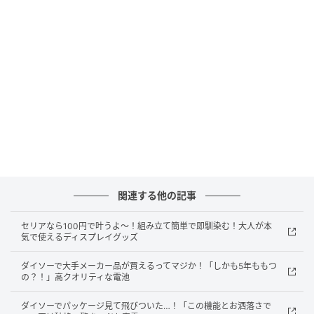
推奨容量（約）：8ml
販売ショップ：セリア
JANコード：4545244695798
クリーム類の詰め替えのハードルが下がる！
セリアの『使い切りクリームケース』
関連する他の記事
セリアなら100円で叶うよ～！組み立て簡単で即馴染む！大人が本
気で使えるディスプレイグッズ
ダイソーで大手メーカー品が買えるってマジか！「しかも5年ももつ
の？！」高クオリティな電池
ダイソーでパッケージ見て飛びついた…！「この機能とお洒落さで