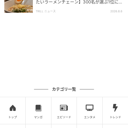
たいラーメンチェーン】300名が選ぶ1位に
「体に染みわたる」「満足感と元気をもらえ
TRILL ニュース
2026.8.6
る」
michill
カテゴリ一覧
口が狭いボトルなどと比べて口が広いので、詰め替え
が楽にできるのもGOOD。ボトルへの詰め替えは洗浄
や乾燥が面倒ですが、使い捨てならその心理的ハード
トップ
マンガ
エピソード
エンタメ
トレンド
ルもぐっと下がります！