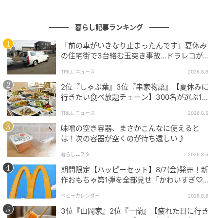
暮らし記事ランキング
「前の車がいきなり止まったんです」夏休み
の住宅街で3台絡む玉突き事故…ドラレコが捉
えていた“急ブレーキの理由”
TRILL ニュース
2026.8.6
2位『しゃぶ葉』3位『串家物語』【夏休みに
行きたい食べ放題チェーン】300名が選ぶ1位
に「満足度が高い」「大人まで楽しめる」
TRILL ニュース
2026.8.5
michill
味噌の空き容器、まさかこんなに使えると
は！次の容器が空くのが待ち遠しい♪
蓋につまみがついているため、指先が滑りやすいクリ
暮らしニスタ
2026.8.6
ーム使用時や、ネイルが長い方でもスムーズに開閉で
期間限定【ハッピーセット】8/7(金)発売！新
きます。
作おもちゃ第1弾を全部見せ「かわいすぎ♡」
「絶対行く！」
また、フタ一体型なので無くさないのもポイントで
ベビーカレンダー
2026.8.6
す。
3位『山岡家』2位『一蘭』【疲れた日に行き