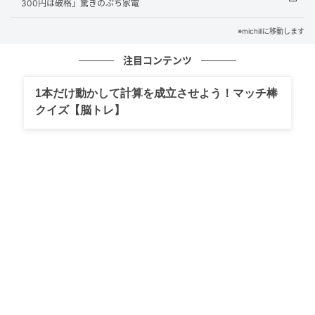
300円は破格」驚きのぷち家電
※michillに移動します
注目コンテンツ
michill
1本だけ動かして計算を成立させよう！マッチ棒
今回ご紹介するのは、セリアの『使い切りクリームケ
クイズ【脳トレ】
ース 6個入』。使い切りタイプのクリーム用詰め替え
容器です。
6個入りで価格は110円（税込）。筆者が訪れた店舗で
は、トラベル用品売り場に陳列されていました。