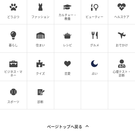
また、クリア素材なので中身の減り具合が一目でわか
カルチャー・
ります。
どうぶつ
ファッション
ビューティー
ヘルスケア
教養
蓋がしっかり閉まるから安心して持ち運べ
る！
暮らし
住まい
レシピ
グルメ
おでかけ
ビジネス・マ
心理テスト・
クイズ
恋愛
占い
ネー
診断
スポーツ
診断
ページトップへ戻る