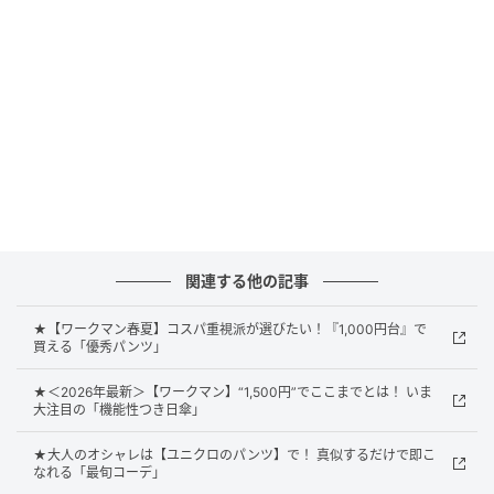
ラルな雰囲気を醸すキナリの3色展開です。
シンプルなのにサマ見え！ 着回し力も抜群
関連する他の記事
★【ワークマン春夏】コスパ重視派が選びたい！『1,000円台』で
買える「優秀パンツ」
★＜2026年最新＞【ワークマン】“1,500円”でここまでとは！ いま
大注目の「機能性つき日傘」
★大人のオシャレは【ユニクロのパンツ】で！ 真似するだけで即こ
なれる「最旬コーデ」