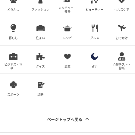
ウエストと裾はドローコードで調節でき、好みのシル
カルチャー・
どうぶつ
ファッション
ビューティー
ヘルスケア
エットにアレンジ可能。ボリューム感のあるフォルム
教養
でも、自分にちょうどいいバランスで着こなせそうで
す。着脱がしやすいフロントファスナー仕様は、少し
開けて抜け感を出すのにも便利。手持ちのトップスに
暮らし
住まい
レシピ
グルメ
おでかけ
重ねるだけで、一気に新鮮にアップデートしてくれそ
う。
ビジネス・マ
心理テスト・
※すべての商品情報・画像はワークマン出典です。
クイズ
恋愛
占い
ネー
診断
※記事内の情報は執筆時のものになります。価格変更
や、販売終了の可能性もございます。最新の商品情報
は各お店・ブランドなどにご確認くださいませ。
スポーツ
診断
writer：小沢 鳴子
ページトップへ戻る
元記事で読む