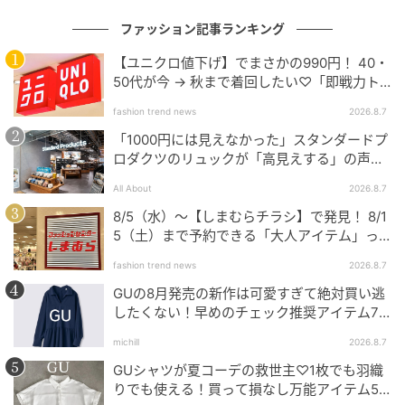
出典：ワークマン
ファッション記事ランキング
【ワークマン】「レディース撥水ボリュームキャミサ
【ユニクロ値下げ】でまさかの990円！ 40・
ロペット」¥2,500（税込）
50代が今 → 秋まで着回したい♡「即戦力ト
ップス」
大人ルックに馴染みやすい、シンプルなキャミサロペ
fashion trend news
2026.8.7
ットも要チェック。高撥水機能付きで、水や汚れを弾
「1000円には見えなかった」スタンダードプ
ロダクツのリュックが「高見えする」の声。
きやすいのが魅力です。急な天候の変化やレジャーシ
2個購入する人も
ーンでも、気軽に着られそう。さらにUVカット機能や
All About
2026.8.7
ストレッチ性も備えていて、動きやすさと実用性もし
8/5（水）〜【しまむらチラシ】で発見！ 8/1
っかりカバーできそう。日常使いからアクティブまで
5（土）まで予約できる「大人アイテム」っ
て？
頼れそうな1着です。カラーはブラック・ネイビー・ブ
fashion trend news
2026.8.7
ラウンと、合わせやすい3色を展開。
GUの8月発売の新作は可愛すぎて絶対買い逃
したくない！早めのチェック推奨アイテム7
連発
michill
2026.8.7
シルエット調節で印象チェンジ
GUシャツが夏コーデの救世主♡1枚でも羽織
りでも使える！買って損なし万能アイテム5