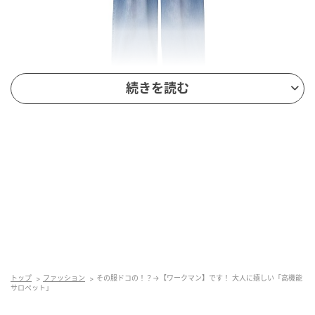
続きを読む
出典：ワークマン
【ワークマン】「レディースエアライトメッシュデニ
ムオールインワン」¥2,900（税込）
一見普通のデニムオールインワンだけど、実は驚きの
機能が隠された1着。公式オンラインストアによると
「接触冷感で触れた瞬間ひんやり」する着心地だそ
う。さらに吸水性やストレッチ性も備えているため、
お出かけにはもちろん、子供と遊び回るシーンやレジ
トップ
ファッション
その服ドコの！？→【ワークマン】です！ 大人に嬉しい「高機能
ャーにもぴったり。カラーは、こなれ感のある色落ち
サロペット」
加工が施されたダークブルー・ライトブルー、ナチュ