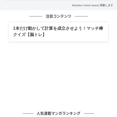
※fashion trend newsに移動します
注目コンテンツ
1本だけ動かして計算を成立させよう！マッチ棒
出典：ワークマン
クイズ【脳トレ】
深めのVネック × ハイウエスト仕様で、大人がすっきり
着られそうなデザインなのもポイント。合わせるイン
ナーを選ばず、Tシャツからブラウスまで幅広く合わせ
られそうです。キナリのオールインワンには、淡いグ
リーンのブラウスを仕込んで春ムード満載のきれいめ
カジュアルに。背面ファスナーで着脱しやすく、両サ
イドと後ろにはメッシュポケット付き。さりげなく機
能性を備えつつ、コーデを整えてくれそうな1着です。
大人可愛い高機能キャミサロペット
人気連載マンガランキング