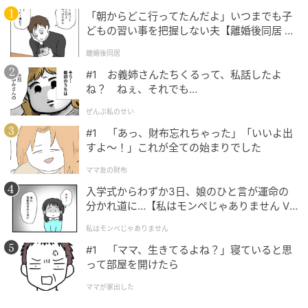
「朝からどこ行ってたんだよ」いつまでも子
どもの習い事を把握しない夫【離婚後同居 Vo
l.1】
離婚後同居
#1 お義姉さんたちくるって、私話したよ
ね？ ねぇ、それでも…
ぜんぶ私のせい
#1 「あっ、財布忘れちゃった」「いいよ出
すよ〜！」これが全ての始まりでした
ママ友の財布
入学式からわずか3日、娘のひと言が運命の
分かれ道に…【私はモンペじゃありません Vo
l.1】
私はモンペじゃありません
#1 「ママ、生きてるよね？」寝ていると思
って部屋を開けたら
ママが家出した