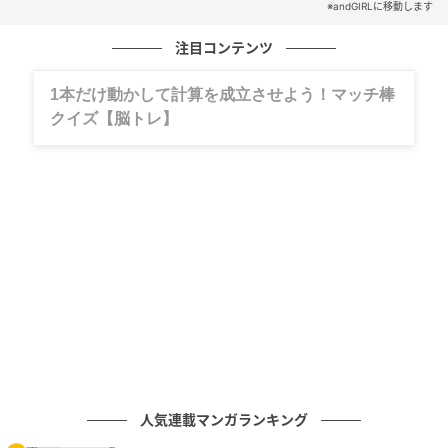
※andGIRLに移動します
文／andGIRLweb編集部
注目コンテンツ
元記事で読む
グルメ、ギャグ、子育て、旅行記……全部、読
次の記事
めます。
【扁桃】はなんと読む？間違えずに読みたい
二文字！
の記事をもっとみる
人気連載マンガランキング