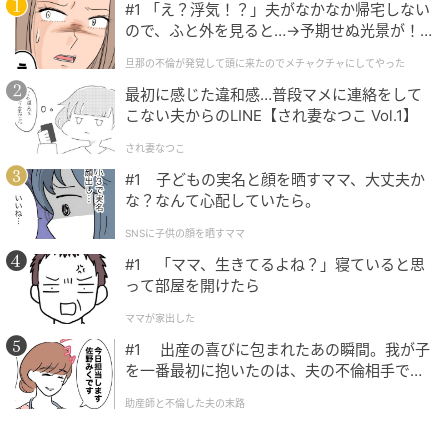
#1 「え？浮気！？」夫がなかなか帰宅しない
ので、ふと外を見ると…→予期せぬ光景が！
｜旦那の不倫が発覚して頭に来たのでメチャ
旦那の不倫が発覚して頭に来たのでメチャクチャにしてやった
クチャにしてやった
最初に感じた違和感…普段マメに連絡をして
こない夫からのLINE【され妻なつこ Vol.1】
され妻なつこ
#1 子どもの実名と顔を晒すママ、大丈夫か
な？なんて心配していたら。
SNSに子供の顔を晒すママ
#1 「ママ、生きてるよね？」寝ていると思
って部屋を開けたら
ママが家出した
#1 出産の喜びに包まれたあの瞬間。我が子
を一番最初に抱いたのは、夫の不倫相手でし
た。
助産師と不倫した夫の末路