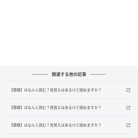
答えは？
この問題のポイントは計算の順番です。正しい計算の
順番は「掛け算・割り算」→「足し算・引き算」で
す。では、順番に計算してみましょう。
まずは「5÷5」を計算します。これは「1」ですね。
次に「7×3」を計算します。これは「21」になりま
す。
これで式は「1+21−7」になりました。次は足し算と引
関連する他の記事
き算を左から順番に計算します。「1+21=22」
最後に「22−7」を計算します。答えは「15」です。
【慧眼】はなんと読む？見覚えはあるけど読めますか？
わかりましたか？普段は電卓やスマホに頼りがちな計
【慧眼】はなんと読む？見覚えはあるけど読めますか？
算ですが、自分で考えて解くと、ちょっとした達成感
がありますよね。たまにはこんなクイズで頭を使って
【慧眼】はなんと読む？見覚えはあるけど読めますか？
みるのも楽しいですよ！