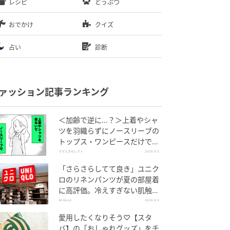
レシピ
どうぶつ
おでかけ
クイズ
占い
診断
ァッション記事ランキング
＜加齢で逆に…？＞上着やシャ
ツを羽織らずにノースリーブの
トップス・ワンピースだけで外
出できる？
ママスタセレクト
2026.8.5
「さらさらしてて良き」ユニク
ロのリネンパンツが夏の部屋着
に高評価。冷えすぎない肌触り
が決め手
All About
2026.8.4
愛用したくなりそう♡【スタ
バ】の「おしゃれグッズ」をチ