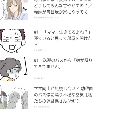
どうしてみんな甘やかすの？／
義妹が毎日我が家にやってくる
（1）【義父母がシンドイんで
義妹が毎日我が家にやってくる
す！ まんが】
#1 「ママ、生きてるよね？」
寝ていると思って部屋を開けた
ら
ママが家出した
#1 送迎のバスから「娘が降り
てきてません」
娘が拐われた
ママ同士が無視し合い？ 幼稚園
のバス停に漂う不穏な空気【私
たちの連絡係さん Vol.1】
私たちの連絡係さん