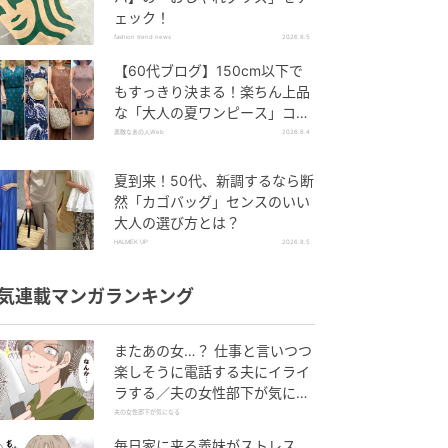
ェック！
fashion trend news
2026.8.5
【60代ブログ】150cm以下で
もすっきり決まる！楽ちん上品
な「大人の夏ワンピース」コー
デ６選
素敵なあの人Web
2026.8.4
夏到来！50代、新調するなら断
然「カゴバッグ」センスのいい
大人の選び方とは？
HALMEK UP
2026.8.5
気連載マンガランキング
またあの女…？ 仕事と言いつつ
楽しそうに電話する夫にイライ
ラする／夫の女性部下が気にな
る（1）【夫婦の危機 まんが】
夫の女性部下が気になる
毎日家に来る義妹がストレス…