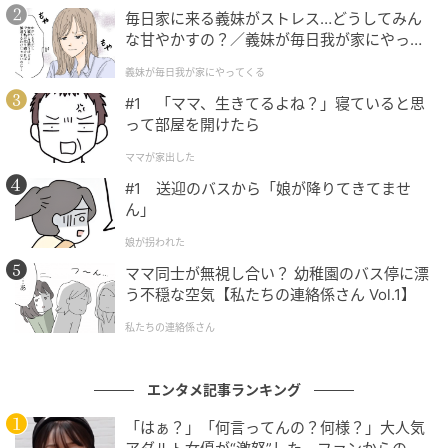
毎日家に来る義妹がストレス…どうしてみん
〝驚愕ギミック〟に堪えきれない川北
な甘やかすの？／義妹が毎日我が家にやって
くる（1）【義父母がシンドイんです！ まん
指摘を受けて川北さんが実演を終えると、模型を回収
義妹が毎日我が家にやってくる
が】
した川原さんは不敵にカメラを見据え、「ちなみにで
#1 「ママ、生きてるよね？」寝ていると思
すね川北さん…歯が…取れます」と、模型の歯が取り外
って部屋を開けたら
せるという〝驚愕ギミック〟を披露。突然の出来事と
ママが家出した
言いようのない空気感に、川北さんはつい吹き出して
#1 送迎のバスから「娘が降りてきてませ
しまいます。
ん」
娘が拐われた
険しい表情で模型を口元へ運び、パカッと開く川原さ
ママ同士が無視し合い？ 幼稚園のバス停に漂
んの姿。この回一番のシュールな映像が流れる中、川
う不穏な空気【私たちの連絡係さん Vol.1】
原さんはここでも歯を抜いて見せ「川北さん、歯も取
私たちの連絡係さん
れるということで」と念押し。その後、「これはだい
ぶ…」と言葉に迷っていた川原さんに、川北さんから
「（歯が取れる仕組みは）便利」とアシストが入る
エンタメ記事ランキング
と、川原さんもそれに乗じて「便利です」と提言しま
「はぁ？」「何言ってんの？何様？」大人気
す。