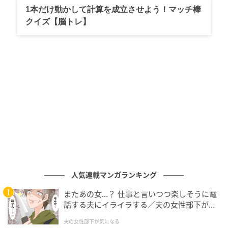
独特な時間が流れました。
1本だけ動かして計算を成立させよう！マッチ棒
クイズ【脳トレ】
川原のツッコミ炸裂「コレは何なんだってな
りますから」
歯科衛生士による「正しい歯の磨き方」のVTRを受
け、スタジオの2人も「歯の模型」を使って実践するこ
とに。
「歯医者で指導を受けたんで」と意気込み、普段の磨
き方を再現しようとする川北さんに対し、川原さんか
ら「（模型を）口の方に持って行って」と指示が飛び
ます。これに、一瞬歯ブラシだけを口元に近づけてし
人気連載マンガランキング
まった川北さんを見て、川原さんは「今自分の口に持
っていこうとしましたけど、コレ（模型）は何なんだ
またあの女…？ 仕事と言いつつ楽しそうに電
話する夫にイライラする／夫の女性部下が気
ってなりますから」と鋭いツッコミを繰り出します。
になる（1）【夫婦の危機 まんが】
夫の女性部下が気になる