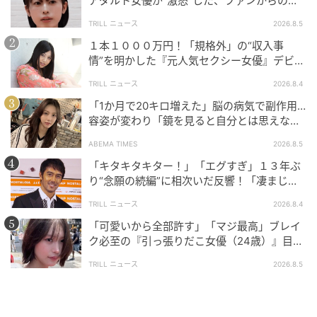
アダルト女優が“激怒”した、ファンからの
【質問】とは
TRILL ニュース
2026.8.5
「来週のクライシスが動き出しています！」
１本１０００万円！「規格外」の“収入事
情”を明かした『元人気セクシー女優』デビュ
エンディングで川原さんは「皆さんもですね…うー
ー作が“１０万本”を記録した逸材
TRILL ニュース
2026.8.4
ん」と間を置くと、「ぜひね、お願いしたいと思いま
「1か月で20キロ増えた」脳の病気で副作用…
す」と結び、「さぁ、今日のクライシスはここまでと
容姿が変わり「鏡を見ると自分とは思えなか
いうことで、今日のクライシスが終わったということ
った」壮絶な闘病生活明かす
ABEMA TIMES
2026.8.5
はもう来週のクライシスが動き出しています！」と、
「キタキタキター！」「エグすぎ」１３年ぶ
視聴者の危機感を煽るような言葉でこの回を締めくく
り“念願の続編”に相次いだ反響！「凄まじく
りました。
面白い」“賞 総なめ”『伝説級ドラマ』
TRILL ニュース
2026.8.4
番組は、4月22日の夜8時よりYouTubeにて最新回（第
「可愛いから全部許す」「マジ最高」ブレイ
12回）を先行公開。その後、深夜1時35分からは地上
ク必至の『引っ張りだこ女優（24歳）』目が
離せない“圧巻ショット”に「か、かわいい」
波での放送を迎えます。次なる「危機」は、視聴者の
TRILL ニュース
2026.8.5
脳内にどんな衝撃を刻みつけるのか。予測不能な2人が
仕掛ける〝トラップ〟から、抜け出せる術を我々はま