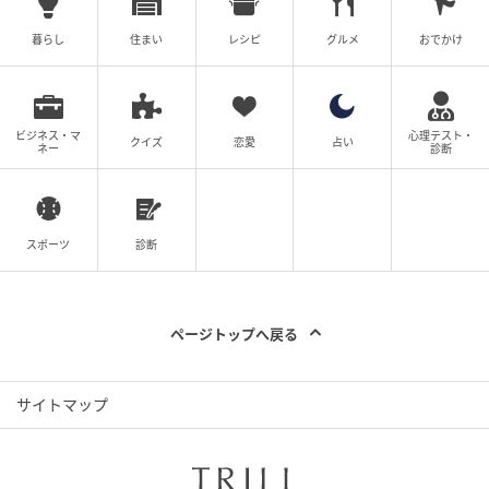
ん。
暮らし
住まい
レシピ
グルメ
おでかけ
また、番組特有の虚無感に対しては、
「見る前が懐か
しい」「記憶に残らないから3週に一度に感じる」
とい
った哲学的な呆れ声や、
「こんなん見なくても変わら
ビジネス・マ
心理テスト・
クイズ
恋愛
占い
ないのに 放送終了したら悲しくなってしまいそうなの
ネー
診断
さすがに失ってから気づく愛すぎる」
といった、切な
いまでの愛を吐露する書き込みも見られました。
スポーツ
診断
専門家へのインタビューなど、真面目なVTR部分につ
いては
「VTR部分は本当に学びがある」「口をゆすぎ
過ぎると、歯磨き粉の薬用成分を落としてしまうんで
ページトップへ戻る
すね」
と、意外にも
「タメになった」
という意見が多
数。しかし、そこからスタジオの悪ふざけへと転じる
サイトマップ
落差に、
「この番組のためにインタビューされる専門
家が不憫で仕方がないよ」「なんか持論を長々喋ろう
とした時に歯が取れるのでって言うめちゃくちゃ無駄