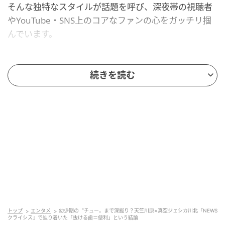
そんな独特なスタイルが話題を呼び、深夜帯の視聴者
やYouTube・SNS上のコアなファンの心をガッチリ掴
んでいます。
幼少期の〝チュー〟まで追及？ 制御不能な
続きを読む
「口腔危機」特集
第11回（4月15日放送）のテーマは、「日本人の口腔
危機」。開始早々、川北さんのギャグ「まーちゃんご
めんね」に対し、川原さんは「え～今夜もね、謝り損
から始まっていただきましたけども」と一蹴。「今日
のクライシス、どう感じておりますか？」と畳みかけ
ます。これに川北さんが「まだ（テーマ発表が）ない
状態ですから、どんなクライシスが来ても対応してい
こうっていう〝気持ちの中にある〟状態ですね」と正
トップ
エンタメ
幼少期の〝チュー〟まで深掘り？天竺川原×真空ジェシカ川北『NEWS
論で返すと、その言葉をスルーしてマイペースに番組
クライシス』で辿り着いた「抜ける歯＝便利」という結論