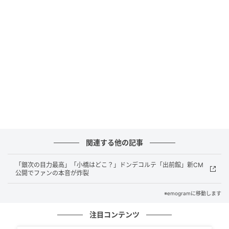
をスタートさせました。
ニュース番組にあるまじき〝根拠のない発
言〟
VTR後、歯科検診にはあまり行かないという川北さん
に対し、川原さんは「幼少期にチューはいっぱいされ
ましたか？」「熱いのをフーフーフーフーしてもらい
ました？」と、まさかの角度からプライベートな話題
に踏み込みます。
関連する他の記事
眉をひそめながらも素直に認める川北さんでしたが、
追い打ちをかけるように放たれたのは「今はそれが虫
「銀次の目力最高」「小橋はどこ？」ドンデコルテ「出前館」新CM
公開でファンの本音が炸裂
歯の原因じゃないかと言われている…これは私の持論
なんですけども」という、ニュース番組にあるまじき
※emogramに移動します
〝根拠のない発言〟でした。これには川北さんも「あ
注目コンテンツ
ぁ、そうなんですね」と驚くしかなく、スタジオには