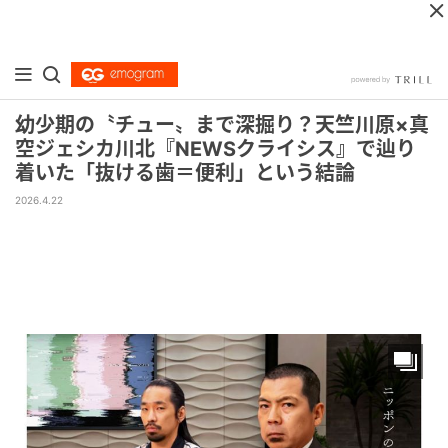
幼少期の〝チュー〟まで深掘り？天竺川原×真
空ジェシカ川北『NEWSクライシス』で辿り
着いた「抜ける歯＝便利」という結論
2026.4.22