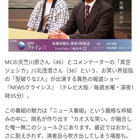
MCの天竺川原さん（46）とコメンテーターの「真空
ジェシカ」川北茂澄さん（36）という、お笑い界屈指
の「型破りな2人」が出演する異色の報道ショー
『NEWSクライシス』（テレビ大阪／毎週水曜・深夜1
時35分）。
この番組の魅力は「ニュース番組」という厳格な枠組
みの中に、両名が作り出す〝カオスな笑い〟が融合し
た唯一無二のシュールさにあります。最近ではおかし
さに耐えきれず、演者自ら吹き出してしまう場面も。