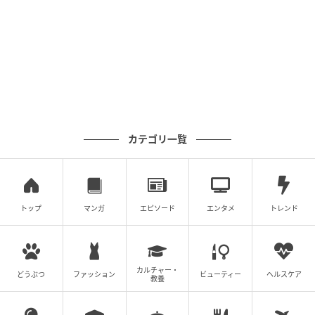
だ知りません。
専門家が不憫？ 吹き荒れる「称賛・困惑・ツ
ッコミ」のクライシス
第11回の放送を受け、視聴者からは多種多様な声が寄
せられています。
カテゴリ一覧
まず目立つのは、
「これを毎週の楽しみ、いや、生き
甲斐にしております。ありがとうございます」「この
動画を見るために生まれてきた」
といった、番組への
深い愛着を綴るファンの熱量です。その一方で、不条
トップ
マンガ
エピソード
エンタメ
トレンド
理すぎる内容に
「私たちはこんなにも真剣にクライシ
スと戦っているというのに どうしてこの人たちはこん
なにヘラヘラしていられるんだろか」
と困惑しながら
カルチャー・
どうぶつ
ファッション
ビューティー
ヘルスケア
教養
も、
「これを毎回見続けてる自分に驚きを隠せない」
と、抗えない中毒性にハマる視聴者が後を絶ちませ