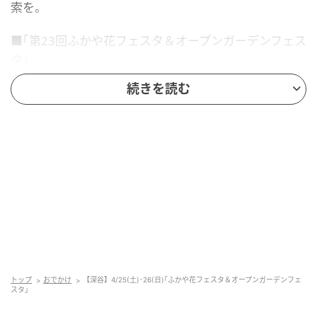
索を。
■｢第23回ふかや花フェスタ＆オープンガーデンフェス
タ｣
https://www.city.fukaya.saitama.jp/fukayahanaweb/
続きを読む
hanafesuta/19589.html
元記事で読む
次の記事
【特集】遠出しなくても半日で行ける！ 地
元・さいたま市で初夏の「花さんぽ」
の記事をもっとみる
トップ
おでかけ
【深谷】4/25(土)･26(日)｢ふかや花フェスタ＆オープンガーデンフェ
スタ｣