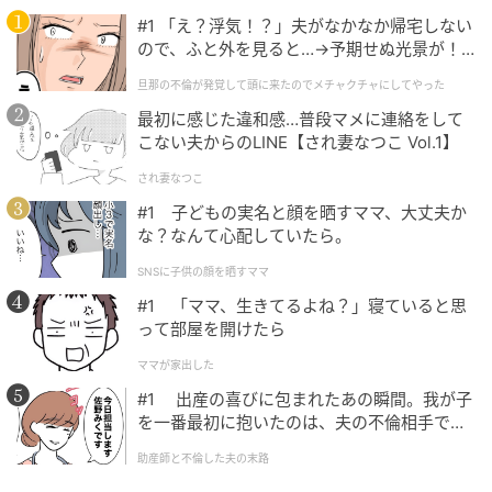
#1 「え？浮気！？」夫がなかなか帰宅しない
ので、ふと外を見ると…→予期せぬ光景が！
｜旦那の不倫が発覚して頭に来たのでメチャ
旦那の不倫が発覚して頭に来たのでメチャクチャにしてやった
クチャにしてやった
最初に感じた違和感…普段マメに連絡をして
こない夫からのLINE【され妻なつこ Vol.1】
され妻なつこ
#1 子どもの実名と顔を晒すママ、大丈夫か
な？なんて心配していたら。
SNSに子供の顔を晒すママ
#1 「ママ、生きてるよね？」寝ていると思
って部屋を開けたら
ママが家出した
#1 出産の喜びに包まれたあの瞬間。我が子
を一番最初に抱いたのは、夫の不倫相手でし
た。
助産師と不倫した夫の末路