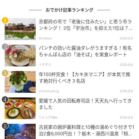
おでかけ記事ランキング
京都府の市で「老後に住みたい」と思う市ラ
ンキング！ 2位「宇治市」を抑えた1位は？
【2026年調査】
All About
2026.8.6
パンチの効いた醤油ダレがうますぎる！有名
ちゃんぽん店の「油そば」を実食レポート
イチオシ
2026.8.6
年150杯完食！【カキ氷マニア】が本気で推
す絶対行くべき３名店
otonamuse.jp
2026.8.6
愛媛で人気の回転寿司店！天天丸へ行ってき
ました
リビングWeb
2026.8.6
古民家の囲炉裏料理と10種の湯めぐり付きで1
泊2食6,000円台！？栃木・湯西川温泉『桓武