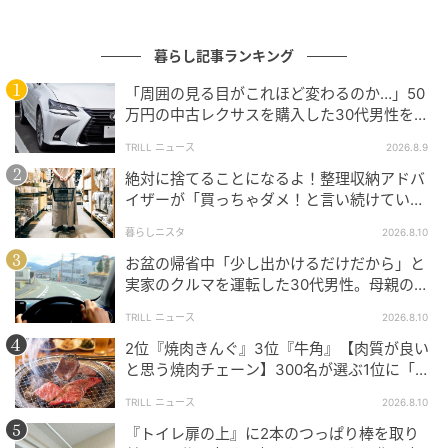
暮らし記事ランキング
「周囲の見る目がこれほど変わるのか…」50
万円の中古レクサスを購入した30代男性を驚
かせた“想定外の事態”
TRILL ニュース
2026.8.9
絶対に捨てることになるよ！整理収納アドバ
イザーが「買っちゃダメ！と言い続けている
モノ」3つ
暮らしニスタ
2026.8.10
お盆の帰省中「少し出かけるだけだから」と
実家のクルマを運転した30代男性。母親の言
葉で知った“思わぬリスク”
michill
TRILL ニュース
2026.8.10
最大の魅力は、一発でご飯やお米を一定量をすくえる
2位『焼肉きんぐ』3位『牛角』【肉質が良い
と思う焼肉チェーン】300名が選ぶ1位に「非
こと。これを使えばザクッと一度すくうだけで、生米1
常に美味しい」「柔らかくてジューシー」
号分が取れるんです。
TRILL ニュース
2026.8.10
『トイレ扉の上』に2本のつっぱり棒を取り