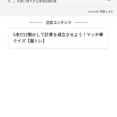
た…」お買い得すぎる専用収納3選
michill
※michillに移動します
セリアのキッチングッズ売り場で、もっと早く知りた
注目コンテンツ
かった…！と感動した便利アイテムを発見しました。
その名も『一気にすくえる！しゃもじ』。
1本だけ動かして計算を成立させよう！マッチ棒
クイズ【脳トレ】
一見すると普通のしゃもじのようですが、実際に使っ
てみると“名もなき家事の救世主”と呼びたくなるほど
優秀なんです。