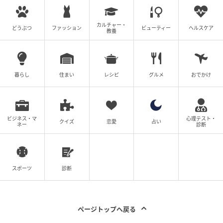
なサイズのご飯ストックがあっという間に完成。忙し
い日のための冷凍ご飯作りもスムーズに進みます。
カルチャー・
どうぶつ
ファッション
ビューティー
ヘルスケア
教養
加えて、冷凍ご飯のサイズが揃うことで、冷凍庫内の
整理もしやすくなるのが◎
さらに、毎回ほぼ同じ量をすくえるため、食べ過ぎ防
暮らし
住まい
レシピ
グルメ
おでかけ
止やカロリーコントロールにも役立ちます。チャーハ
ンなどを作る時にも便利なので、一度使うと手放せな
くなりますよ。
ビジネス・マ
心理テスト・
クイズ
恋愛
占い
ネー
診断
今回はセリアの『一気にすくえる！しゃもじ』をご紹
介しました。
スポーツ
診断
計量や成形がこれ1本で完結するしゃもじ。地味に面倒
だった作業を一気に効率化してくれる、まさに優秀ア
イテムです。
ページトップへ戻る