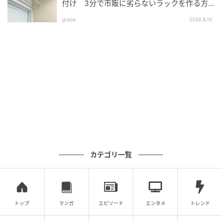
付け 3分で市販に劣らないラックを作る方
法
grape
2026.8.10
michill
カテゴリ一覧
さらに便利なのが、炊いたご飯をすくった後、そのま
まラップ作業に移れる点です。
何度もよそって量を調整することなくご飯をポンとラ
トップ
マンガ
エピソード
エンタメ
トレンド
ップにのせるだけで、自然ときれいな形に整い、均一