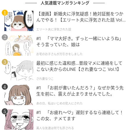
人気連載マンガランキング
【漫画】新婚夫に浮気疑惑！絶対証拠をつか
んでやる！【エリート夫に浮気された話 Vol.
1】
michill
エリート夫に浮気された話
#1 「ママ大好き。ずっと一緒にいようね」
釜の底までしっかり届く形状で、最後の一粒まで無駄
そう言っていた、娘は
なくすくえるのが嬉しいポイント。また、ご飯がくっ
お宅のお子さんが万引きをしました
つきにくい加工が施されているため、ストレスなく作
最初に感じた違和感…普段マメに連絡をして
業ができるのも魅力です。
こない夫からのLINE【され妻なつこ Vol.1】
余計な溝やフチがないシンプルな作りなので、使用後
され妻なつこ
に洗いやすいのも魅力。自立するので乾燥・保管もバ
#1 「お前が書いたんだろ？」なぜか笑う先
生を前に、震えが止まりませんでした。
ッチリです。
あの日、私はいじめの犯人にされた
#1 「お疲れ〜♡」遅刻するなら連絡して！
お茶碗1杯分のご飯が取れる！『一気にすくえ
この女、ナメてます
る！しゃもじ』
美人な友達は何でも許される