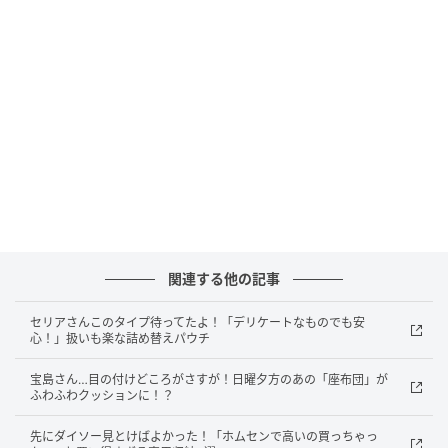
販売ショップ：セリア
JANコード：4535792441831
名もなき家事の救世主！セリアのキッチング
ッズがスゴイんです
関連する他の記事
セリアさんこのタイプ待ってたよ！「デリケートなものでも安
心！」扱いも楽な詰め替えパウチ
宝島さん…目の付けどころがさすが！日曜夕方のあの「座布団」が
ふわふわクッションに！？
先にダイソー見とけばよかった！「ホムセンで高いの買っちゃっ