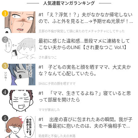
人気連載マンガランキング
（23.5cm）』
#1 「え？浮気！？」夫がなかなか帰宅しない
ので、ふと外を見ると…→予期せぬ光景が！
｜旦那の不倫が発覚して頭に来たのでメチャ
旦那の不倫が発覚して頭に来たのでメチャクチャにしてやった
クチャにしてやった
最初に感じた違和感…普段マメに連絡をして
こない夫からのLINE【され妻なつこ Vol.1】
され妻なつこ
#1 子どもの実名と顔を晒すママ、大丈夫か
な？なんて心配していたら。
SNSに子供の顔を晒すママ
#1 「ママ、生きてるよね？」寝ていると思
って部屋を開けたら
michill
ママが家出した
#1 出産の喜びに包まれたあの瞬間。我が子
商品名：ステンレス折りたたみ蒸し器（23.5cm）
を一番最初に抱いたのは、夫の不倫相手でし
た。
助産師と不倫した夫の末路
価格：￥330（税込）