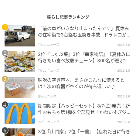
サイズ（約）：23.5cm
暮らし記事ランキング
販売ショップ：ダイソー
「前の車がいきなり止まったんです」夏休み
の住宅街で3台絡む玉突き事故…ドラレコが捉
えていた“急ブレーキの理由”
JANコード：4549131985955
TRILL ニュース
2026.8.6
2位『しゃぶ葉』3位『串家物語』【夏休みに
行きたい食べ放題チェーン】300名が選ぶ1位
に「満足度が高い」「大人まで楽しめる」
TRILL ニュース
2026.8.5
味噌の空き容器、まさかこんなに使えると
は！次の容器が空くのが待ち遠しい♪
暮らしニスタ
2026.8.6
期間限定【ハッピーセット】8/7(金)発売！新
作おもちゃ第1弾を全部見せ「かわいすぎ♡」
「絶対行く！」
ベビーカレンダー
2026.8.6
3位『山岡家』2位『一蘭』【疲れた日に行き