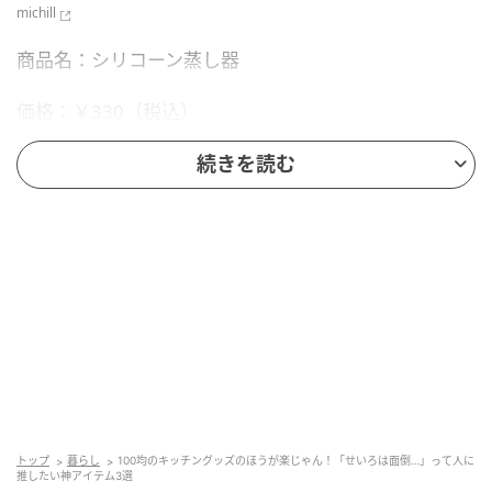
michill
商品名：シリコーン蒸し器
価格：￥330（税込）
サイズ（約）：直径22cm
続きを読む
販売ショップ：ダイソー
JANコード：4550480880464
トップ
暮らし
100均のキッチングッズのほうが楽じゃん！「せいろは面倒…」って人に
推したい神アイテム3選