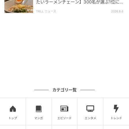
たいラーメンチェーン】300名が選ぶ1位に
michill
「体に染みわたる」「満足感と元気をもらえ
TRILL ニュース
2026.8.6
る」
『ステンレス折りたたみ蒸し器（23.5cm）』は、鍋の
サイズに合わせて蒸し器を広げて使うキッチングッ
ズ。深めフライパンやお鍋を使って蒸し料理が楽しめ
ます。
普段はコンパクトに折り畳めるので、収納場所に困ら
ないのも魅力です。
カテゴリ一覧
トップ
マンガ
エピソード
エンタメ
トレンド