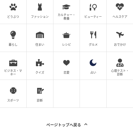
カルチャー・
どうぶつ
ファッション
ビューティー
ヘルスケア
教養
michill
使い方はまず、蒸し器に水が届かない程度の水を鍋に
暮らし
住まい
レシピ
グルメ
おでかけ
張り、広げた蒸し器を鍋底に敷きます。
あとは食材を置いて鍋蓋をし、火にかけて蒸すだけ。
ビジネス・マ
心理テスト・
甘みが引き立ち、とろとろな食感に仕上がります。
クイズ
恋愛
占い
ネー
診断
せいろを使うなら！『蒸し器・せいろ用シリ
コーンシート』
スポーツ
診断
ページトップへ戻る