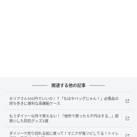
michill
『シリコーン蒸し器』は、フライパンやレンジで簡単
に蒸し料理を楽しめる商品。シリコーン製なので本格
的なせいろよりもお手入れが簡単で、食洗機にも対応
しています。
関連する他の記事
セリアさん100円でいいの！？「もはやバッグじゃん！」必需品の
持ち歩きに便利な高機能ケース
もうダイソー以外で買えない！「他所で買ったら千円はする…」即
買いした防犯グッズ3選
ダイソーで売り切れる前に買って！マニアが鬼リピしてる！トイレ