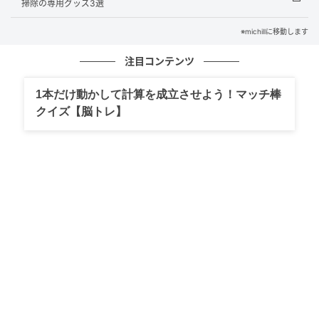
掃除の専用グッズ3選
※michillに移動します
注目コンテンツ
michill
1本だけ動かして計算を成立させよう！マッチ棒
クイズ【脳トレ】
フライパンを使用する際は、食材が重ならないように
間隔をあけて蒸し器に並べ、水またはお湯を入れた直
径26cm以上のフライパンに入れます。あとはフタをし
て火にかければOKです。
電子レンジで調理する場合は、食材を並べたシリコー
ン蒸し器をお皿の上に置いて加熱するだけ。せいろよ
りも扱いやすく、ジューシーで美味しい蒸し料理がで
きますよ。
丈夫で便利！『ステンレス折りたたみ蒸し器