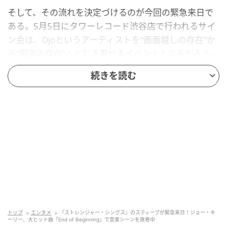
そして、その流れを決定づけるのが今回の緊急来日で
ある。5月5日にタワーレコード渋谷店で行われるサイ
ン会は、Djoというアーティストを“画面越しの存在”か
ら“現実の存在”へと引き寄せるイベントとなるだろう。
今夏にはテーム・インパラとのツアーも控えており、
続きを読む
Djoの名前はさらに広い層へと浸透していくはずだ。俳
優という枠を軽やかに飛び越え、音楽で時代をつかみ
つつあるジョー・キーリー。その現在進行形の物語
は、まだ始まったばかりである。
トップ
エンタメ
『ストレンジャー・シングス』のスティーブが緊急来日！ジョー・キ
ーリー、大ヒット曲「End of Beginning」で音楽シーンを席巻中