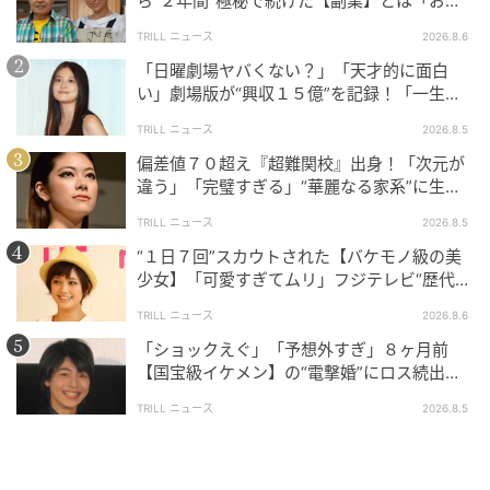
https://towershibuya.jp/2026/04/21/227816
ら“２年間”極秘で続けた【副業】とは「お金
を稼ぐのって大変」
TRILL ニュース
2026.8.6
「日曜劇場ヤバくない？」「天才的に面白
■場所
い」劇場版が“興収１５億”を記録！「一生言
い続ける」放送後も続く“切望の声”
タワーレコード渋谷店B1F CUTUP STUDIO
TRILL ニュース
2026.8.5
偏差値７０超え『超難関校』出身！「次元が
■出演
違う」「完璧すぎる」“華麗なる家系”に生ま
れた【規格外の逸材】
TRILL ニュース
2026.8.5
Djo
“１日７回”スカウトされた【バケモノ級の美
少女】「可愛すぎてムリ」フジテレビ“歴代N
■イベント内容
o.1作”で輝いた『美人女優』
TRILL ニュース
2026.8.6
トーク＆サイン会
「ショックえぐ」「予想外すぎ」８ヶ月前
【国宝級イケメン】の“電撃婚”にロス続出！
※当選された方のみ本イベントにご参加いただけま
興収“９５億超え”シリーズで輝いた逸材
TRILL ニュース
2026.8.5
す。
※本イベントはクローズドスペースで行いますので当