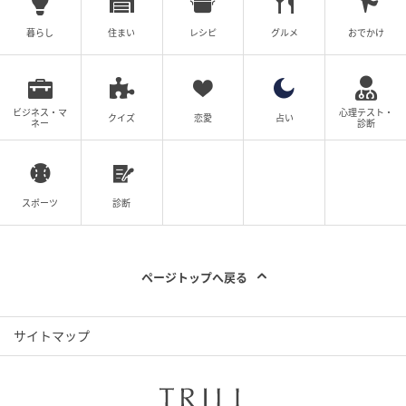
開演時間：19時予定
暮らし
住まい
レシピ
グルメ
おでかけ
【関連サイト】
●ソニー・ミュージックによるジョー日本公式サイト
ビジネス・マ
心理テスト・
クイズ
恋愛
占い
ネー
診断
https://www.sonymusic.co.jp/artist/Djo
●Djo公式Instagram
スポーツ
診断
https://www.instagram.com/djotime
●Djo公式TikTok
ページトップへ戻る
https://www.tiktok.com/@djo_time
元記事で読む
サイトマップ
次の記事
ステージで完成するアルバム、ロザリア『LU