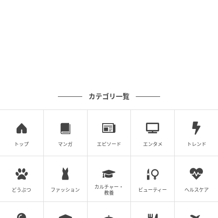
選者様以外の観覧は行っておりません。
※ご購入枚数に関わらず、イベントに参加頂いたお客
様1名につき、1回のサイン会にご参加可能です。
※サインは、スタッフの方で用意したアイテムのみに
お入れいたします。その他のアイテムへのサインは一
切お受けできませんので、あらかじめご了承くださ
カテゴリ一覧
い。
※サインを入れる際にお客様のお名前を記入する予定
ですので、当日のスタッフの案内に従いご回答くださ
トップ
マンガ
エピソード
エンタメ
トレンド
い。
■開催日時
カルチャー・
どうぶつ
ファッション
ビューティー
ヘルスケア
教養
2026年5月5日(火・祝)