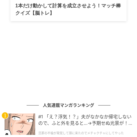
https://SonyMusicJapan.lnk.to/Djo_DECIDEjp
1本だけ動かして計算を成立させよう！マッチ棒
クイズ【脳トレ】
【収録曲】
1. Uglyfisherman / アグリーフィッシャーマン *ボーナ
ストラック
2. Runner / ランナー
3. Gloom / グルーム
4. Half Life / ハーフ・ライフ
5. Fool / フール
人気連載マンガランキング
6. On and On / オン・アンド・オン
#1 「え？浮気！？」夫がなかなか帰宅しない
7. End of Beginning / エンド・オブ・ビギニング
ので、ふと外を見ると…→予期せぬ光景が！
｜旦那の不倫が発覚して頭に来たのでメチャ
旦那の不倫が発覚して頭に来たのでメチャクチャにしてやった
8. I Want Your Video / アイ・ウォント・ユア・ビデオ
クチャにしてやった