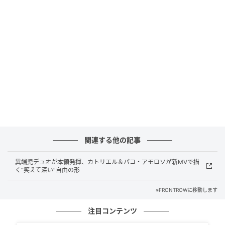
【リリース情報】
関連する他の記事
Djo ジョー『Decide ディサイド』
異端児デュオが本領発揮、カトリエル＆パコ・アモロソが新MVで描
国内盤：2026年6月3日（水）発売
く“笑えて深い”自由の形
SICP 30278, 2,700円＋税
※FRONTROWに移動します
Blue-spec2、日本語入り独自アートワーク仕様、解
説・歌詞・対訳つき
注目コンテンツ