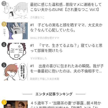
最初に感じた違和感…普段マメに連絡をして
9. Climax / クライマックス
こない夫からのLINE【され妻なつこ Vol.1】
され妻なつこ
10. Change / チェンジ
#1 子どもの実名と顔を晒すママ、大丈夫か
な？なんて心配していたら。
11. Is That All It Takes / イズ・ザット・オール・イッ
ト・テイクス
SNSに子供の顔を晒すママ
#1 「ママ、生きてるよね？」寝ていると思
12. Go For It / ゴー・フォー・イット
って部屋を開けたら
ママが家出した
13. Figure You Out / フィギュア・ユー・アウト
#1 出産の喜びに包まれたあの瞬間。我が子
を一番最初に抱いたのは、夫の不倫相手でし
14. Slither / スリザー
た。
助産師と不倫した夫の末路
15. Listen / リッスン *ボーナストラック
エンタメ記事ランキング
【Djo『ディサイド』発売記念スペシャル・サイン会】
イベント紹介ページ：
４５歳年下・“加藤茶の妻”が暴露…朝４時か