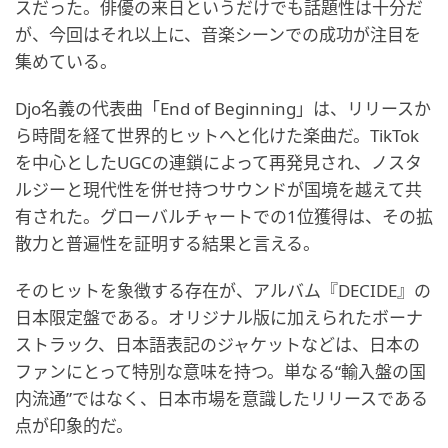
スだった。俳優の来日というだけでも話題性は十分だ
が、今回はそれ以上に、音楽シーンでの成功が注目を
集めている。
Djo名義の代表曲「End of Beginning」は、リリースか
ら時間を経て世界的ヒットへと化けた楽曲だ。TikTok
を中心としたUGCの連鎖によって再発見され、ノスタ
ルジーと現代性を併せ持つサウンドが国境を越えて共
有された。グローバルチャートでの1位獲得は、その拡
散力と普遍性を証明する結果と言える。
そのヒットを象徴する存在が、アルバム『DECIDE』の
日本限定盤である。オリジナル版に加えられたボーナ
ストラック、日本語表記のジャケットなどは、日本の
ファンにとって特別な意味を持つ。単なる“輸入盤の国
内流通”ではなく、日本市場を意識したリリースである
点が印象的だ。