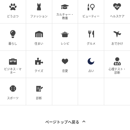
michill
自由度の高い設置方法を選べる点が魅力。掛ける・置
カルチャー・
どうぶつ
ファッション
ビューティー
ヘルスケア
教養
くの2通りの設置方法が選べます。
強い匂いがしないため、衣類に独特の防虫剤の香りが
つく心配もありません。
暮らし
住まい
レシピ
グルメ
おでかけ
ビジネス・マ
心理テスト・
クイズ
恋愛
占い
ネー
診断
スポーツ
診断
ページトップへ戻る