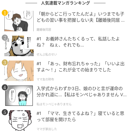
人気連載マンガランキング
「朝からどこ行ってたんだよ」いつまでも子
どもの習い事を把握しない夫【離婚後同居 Vo
l.1】
離婚後同居
#1 お義姉さんたちくるって、私話したよ
ね？ ねぇ、それでも…
ぜんぶ私のせい
#1 「あっ、財布忘れちゃった」「いいよ出
すよ〜！」これが全ての始まりでした
michill
ママ友の財布
防虫剤ってどうしても見た目がイマイチなものが多い
入学式からわずか3日、娘のひと言が運命の
ですが、これは可愛らしいくま型のデザイン♡クロー
分かれ道に…【私はモンペじゃありません Vo
l.1】
ゼットや引き出しの中を少し楽しく演出できます。
私はモンペじゃありません
#1 「ママ、生きてるよね？」寝ていると思
また、本体が紙製なので、使用後はプラスチック製品
って部屋を開けたら
に比べて罪悪感なく捨てられるのが大きなメリット。
ママが家出した