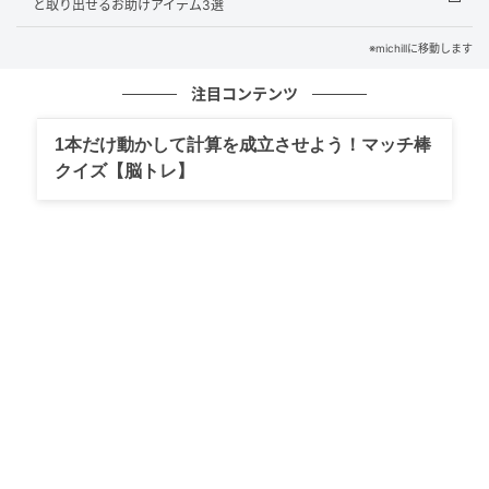
と取り出せるお助けアイテム3選
※michillに移動します
michill
注目コンテンツ
衣替えは防虫剤の入れ替えタイミングでもありますよ
1本だけ動かして計算を成立させよう！マッチ棒
ね。 ただ、防虫剤は地味に高いのがネック…。
クイズ【脳トレ】
もう少し手頃に買えるといいなと思っていたところ、
ダイソーで『バルくん ダニこないでネット くま柄』を
発見しました！人気シリーズ「バルくん」の、ダニが
気になる場所に簡単にアプローチできるアイテムで
す。
価格は110円（税込）。大手メーカーの商品よりも安
く買えるのが嬉しいですね！