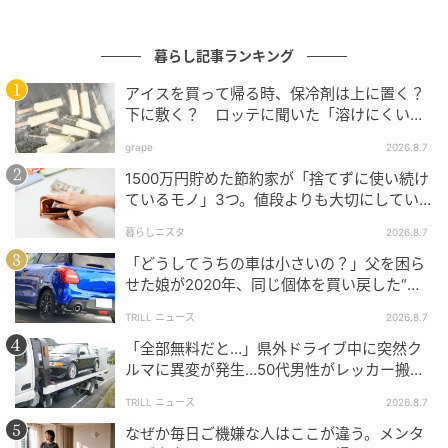
自治体ごとの複雑な分別ルールを気にしすぎる必要が
なく、片付けがスムーズです。
暮らし記事ランキング
アイスを買って帰る時、保冷剤は上に置く？
下に敷く？ ロッテに聞いた「溶けにくい持
ち帰り方」
grape
2026.8.7
1500万円貯めた節約家が「捨てずに使い続け
ているモノ」3つ。値段よりも大切にしてい
ること
暮らしニスタ
2026.8.7
「どうしてうちの車は小さいの？」父を困ら
せた娘が2020年、同じ個体を買い戻した“意
外なワケ”
TRILL ニュース
2026.8.7
「全部無料だと…」県外ドライブ中に突然ク
michill
ルマに異変が発生…50代男性がレッカー搬送
で思い知った“誤算”
有効期間は約60日間と長持ちしてくれるのも嬉しいポ
TRILL ニュース
2026.8.7
イント！
なぜか毎日ご機嫌な人はここが違う。メンタ