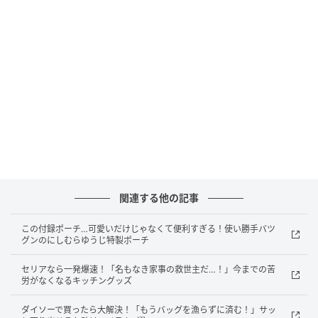
有効期間：約60日間
販売ショップ：ダイソー
JANコード：4905687420386
くまちゃん型で可愛く対策できる♡ダイソー
のダニ対策グッズが便利！
関連する他の記事
この付録ポーチ…可愛いだけじゃなくて便利すぎる！使い勝手バツ
グンのにしむらゆうじ特製ポーチ
セリアなら一発爆速！「名もなき家事の救世主だ…！」今までの苦
労がなくなるキッチングッズ
ダイソーで買ったら大解決！「もうバッグを漁らずに済む！」サッ