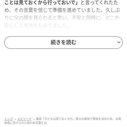
ことは見ておくから行っておいで」
と言ってくれたた
め、その言葉を信じて準備を進めていました。久しぶ
りに父の顔を見られると思い、不安と同時に、どこか
安心した気持ちもありました。
続きを読む
出発前夜に告げられた突然の変更
ところが出発前日の夜、義母から
「予定を入れてしま
ったから、やっぱり1日早く帰ってきてほしい」
と突然
言われ、状況が一変。そこから出発までの間も予定変
更が何度か続き、
理由を聞くと友人との旅行や食事会
だと言われました。父の体調を気にかけながら調整し
ていた私にとって、その理由は簡単に受け入れられる
ものではなく、不満が少しずつ積み重なっていきまし
た。
トップ
エピソード
義母「子どもは見ておくから」実父の病気で帰省を決めた私。出発
前夜に告げられた思わぬ言葉とは