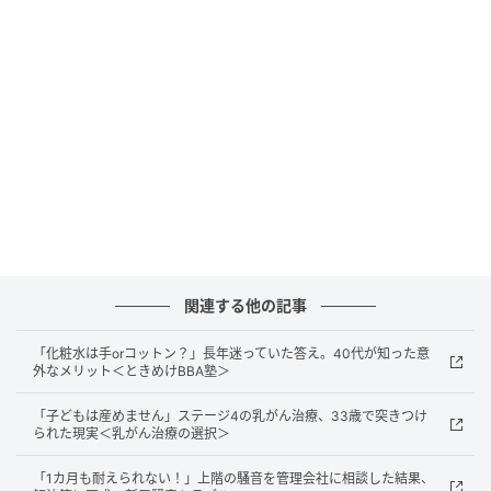
夫の怒りに救われた気持ち
私が何も言えずにいると、事情を知った夫が激怒しま
した。
「それはおかしい」と義母に文句
を言い、大騒
ぎになりましたが、私はただ黙って見ているだけでし
た。それでも、夫が私の代わりに怒ってくれたこと
で、張りつめていた気持ちが少し和らぎました。
まとめ
関連する他の記事
父の病気と義母の対応が重なり、心身ともに余裕を失
っていましたが、夫が味方になってくれたことで少し
「化粧水は手orコットン？」長年迷っていた答え。40代が知った意
外なメリット＜ときめけBBA塾＞
救われました。今回のことで、無理に我慢し続ける必
要はないと気付きました。これからはひとりで抱え込
「子どもは産めません」ステージ4の乳がん治療、33歳で突きつけ
られた現実＜乳がん治療の選択＞
まず、家族と話し合いながら、自分の気持ちも大切に
していきたいと思います。
「1カ月も耐えられない！」上階の騒音を管理会社に相談した結果、