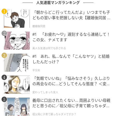
人気連載マンガランキング
ベビーカレンダーは妊娠・出産・育児の情報サイト
です。みんなのクチコミや体験談から産婦人科検
「朝からどこ行ってたんだよ」いつまでも子
索、おでかけ情報、離乳食レシピまで。月間利用者1
どもの習い事を把握しない夫【離婚後同居 Vo
000万人以上。
l.1】
離婚後同居
作品をもっとみる
#1 「お疲れ〜♡」遅刻するなら連絡して！
この女、ナメてます
の記事をもっとみる
美人な友達は何でも許される
#1 あれ、私…なんで「こんなヤツ」と結婚
したんだっけ？
半分夫
「気軽でいいね」「悩みなさそう」久しぶり
の再会なのに…どうしてそんな態度？ ＜変わ
ってしまった友人 1話＞【ため息がこぼれる
変わってしまった友人
日には】
義母に口出されたくない… 周囲よりいい母親
だと思うのに／祖父母に子育て頼っちゃダメ
ですか？（1）【私のママ友付き合い事情 ま
祖父母に子育て頼っちゃダメですか？