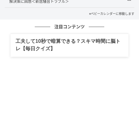
解決策に困惑＜新居騒音トラブル＞
※記事の内容は公開当時の情報であり、現在と異なる
※ベビーカレンダーに移動します
場合があります。記事の内容は個人の感想です。
注目コンテンツ
著者：七瀬雪／40代女性・パート
工夫して10秒で暗算できる？スキマ時間に脳ト
イラスト：はせがわじゅん
レ【毎日クイズ】
※ベビーカレンダーが独自に実施したアンケートで集
めた読者様の体験談をもとに記事化しています（回答
時期：2026年2月）
ベビーカレンダー／ウーマンカレンダー編集室
元記事で読む
クリエイター情報
ベビーカレンダー