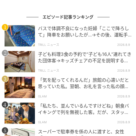
んが】
エピソード記事ランキング
バスで体調不良になった妊婦「ここで降ろし
て」降車をお願いしたが…→その後、運転手
が放った一言とは？
TRILL ニュース
2026.8.9
子ども料理3食の予約で“子ども16人”連れてき
た団体客→キッズチェアの不足を説明する
と…後日届いた“クレーム”に「理不尽すぎ
TRILL ニュース
2026.8.9
る」
「気を配ってくれるんだ」旅館の心遣いだと
思っていた私。翌朝、お礼を言った私の顔色
が真っ赤になったワケ
GLAM
2026.8.9
「私たち、並んでいるんですけどね」朝食バ
イキングで列を無視した客。だが、スタッフ
が静かに声をかけた結果
GLAM
2026.8.9
スーパーで駐車券を係の人に渡すと、女性