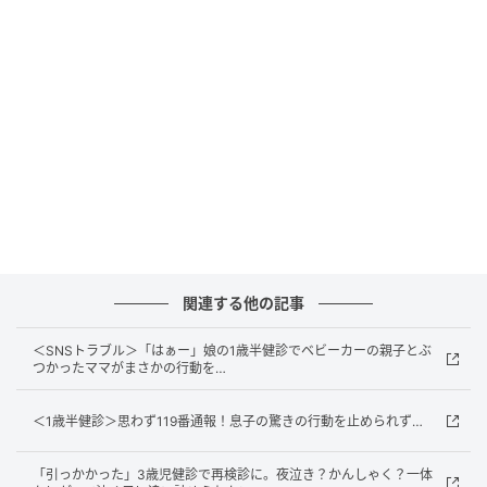
ト、やりたくないって拒否しましたよね」と言いま
す。
確かに娘は、積み木を前に首を振り「やらない」と拒
みました。私はてっきり場所見知りかと思っていたの
ですが、保健師さんは声を潜め、
「このタイプの子
は、将来ちょっと育てにくくなるかも」
と言い放った
のです。
あまりに突然の言葉に、私は返す言葉が見つかりませ
んでした。するとそのとき、横で黙っていた娘が突
関連する他の記事
然、大きな声で叫んだのです。
＜SNSトラブル＞「はぁー」娘の1歳半健診でベビーカーの親子とぶ
つかったママがまさかの行動を…
「違うよ！ だって……そのおもちゃ、汚いんだも
ん！」
＜1歳半健診＞思わず119番通報！息子の驚きの行動を止められず…
驚いて顔を見ると、娘は積み木を指差し、「さっきの
「引っかかった」3歳児健診で再検診に。夜泣き？かんしゃく？一体