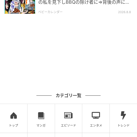
の私を見下しBBQの除け者に⇒背後の声に突
然青ざめたワケ
ベビーカレンダー編集部
ベビーカレンダー
2026.8.8
元記事で読む
クリエイター情報
ベビーカレンダー
ベビーカレンダーは妊娠・出産・育児の情報サイト
です。みんなのクチコミや体験談から産婦人科検
索、おでかけ情報、離乳食レシピまで。月間利用者1
000万人以上。
作品をもっとみる
カテゴリ一覧
の記事をもっとみる
トップ
マンガ
エピソード
エンタメ
トレンド