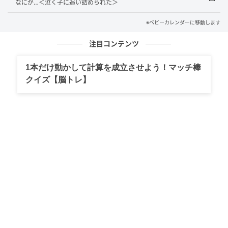
子がなめてた！」と訴えました。
なにが…＜泣く子に追い詰められた＞
実は直前に、別の子が積み木を口に入れて遊んでいる
※ベビーカレンダーに移動します
のを、娘はしっかり見ていたのです。
注目コンテンツ
「あ……それでやらなかったの？」と聞くと、娘はこっ
1本だけ動かして計算を成立させよう！マッチ棒
くりと頷きました。そのやり取りを見ていた保健師さ
クイズ【脳トレ】
んは、バツが悪そうに困惑した顔で黙り込んでしまい
ました。
健診では専門家のアドバイスに驚かされることもあり
ますが、その場の一部分だけでは、子どもの本当の気
持ちは理解しきれないこともあるものだと痛感しまし
た。あのとき娘の一言がなければ、私は「育てにくい
子」だと思い込んで悩んでいたかもしれません。子ど
もの行動には、きっとその子なりの理由があるのだと
実感した出来事でした。