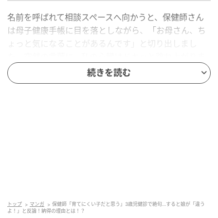
名前を呼ばれて相談スペースへ向かうと、保健師さん
は母子健康手帳に目を落としながら、「お母さん、ち
ょっと気になることがあるんです」と切り出しまし
た。突然の言葉に、私の心臓はドキッと跳ね上がりま
す。
続きを読む
「え、何でしょうか？」と尋ねると、保健師さんは真
剣な表情でこう告げたのです。
「お子さん、少し……“わがままが強いタイプ”かもし
れませんね」
予想外の内容に、思わず「えっ？」と聞き返してしま
った私。まだ3歳という年齢で、性格のことまで指摘さ
れるとは思っていなかったのです。
トップ
マンガ
保健師「育てにくい子だと思う」3歳児健診で絶句…すると娘が「違う
よ！」と反論！納得の理由とは！？
すると保健師さんは続けて、「さっきの積み木テス