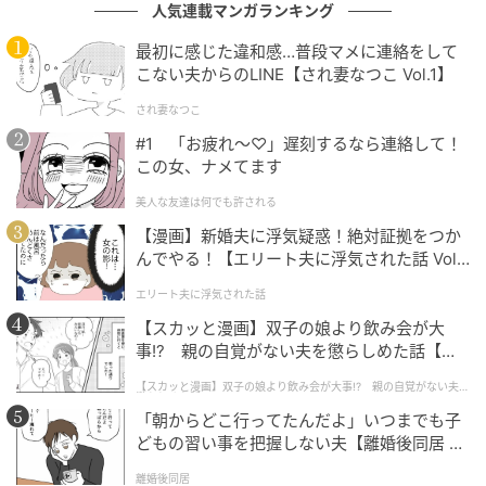
人気連載マンガランキング
◇ ◇ ◇
最初に感じた違和感…普段マメに連絡をして
こない夫からのLINE【され妻なつこ Vol.1】
専門家のアドバイスは、子どもの成長を客観的に見守
され妻なつこ
るための大切なヒントになります。ただ、健診という
#1 「お疲れ〜♡」遅刻するなら連絡して！
限られた時間の中では、どうしてもお子さんの本来の
この女、ナメてます
姿が見えにくい場合もあります。
美人な友達は何でも許される
もし指摘された内容に戸惑ったり、不安が消えなかっ
【漫画】新婚夫に浮気疑惑！絶対証拠をつか
んでやる！【エリート夫に浮気された話 Vol.
たりするときは、かかりつけの小児科医や身近な相談
1】
窓口など、より日常の様子を知ってもらえる場所に相
エリート夫に浮気された話
談してみるのも一つの方法です。
【スカッと漫画】双子の娘より飲み会が大
事!? 親の自覚がない夫を懲らしめた話【第1
さまざまな視点を取り入れながら、親子にとって安心
話】
【スカッと漫画】双子の娘より飲み会が大事!? 親の自覚がない夫を
できる環境を作っていけるといいですね。
懲らしめた話
「朝からどこ行ってたんだよ」いつまでも子
どもの習い事を把握しない夫【離婚後同居 Vo
※本記事の内容は、必ずしもすべての状況にあてはま
l.1】
るとは限りません。必要に応じて医師や専門家に相談
離婚後同居