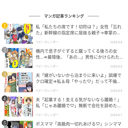
するなど、ご自身の責任と判断によって適切なご対応
をお願いいたします。
マンガ記事ランキング
私「私たちの席です！切符は？」女性「忘れ
著者：はしもと美咲／30代女性。2019年生まれの長
た」新幹線の指定席に居座る親子→車掌の注
女、2022年生まれの次女、2025年生まれの長男を育
意に移動…直後、ゾッとする発言
てる3児の母。次女の出産を機に会社を退職し、現在は
ベビーカレンダー
2026.8.8
在宅ワーカーとして家事・育児と両立しながら仕事を
機内で息子がぐずると蹴ってくる後ろの女
性…⇒着陸後、「あの…」男性にかけられた驚
継続中。介護福祉士としてデイサービス勤務の経験も
きの言葉とは
あり、子育てと高齢者支援の両方に関心がある。趣味
ベビーカレンダー
2026.8.8
は旅育で、子どもたちと国内外を訪れ、体験を通して
夫「嫁がいないから泊まりに来いよ」誤爆で
学ぶ旅を楽しんでいる。
クロ確定⇒私＆母「やった♡」だって不倫相
手の正体は！
ベビーカレンダー
2026.8.8
イラスト：あさうえさい
夫「起業する！支える気がないなら離婚！」
私「じゃあ離婚で♡」無断で会社を辞めた元
※ベビーカレンダーが独自に実施したアンケートで集
夫、お先真っ暗！
めた読者様の体験談をもとに記事化しています（回答
ベビーカレンダー
2026.8.7
時期：2026年4月）
ボスママ「高級肉一切れあげる♡」シンママ