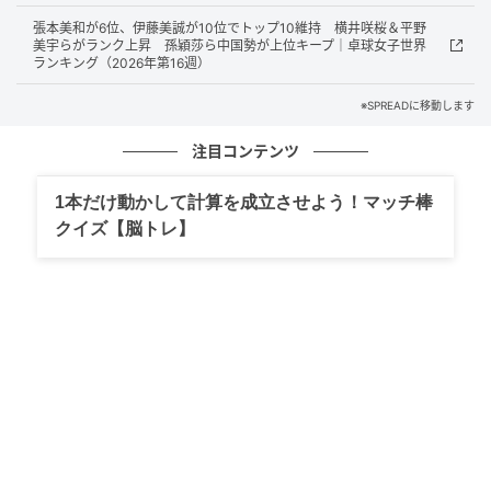
本勢が男女アベック優勝を果たし、存在感を示した。
張本美和が6位、伊藤美誠が10位でトップ10維持 横井咲桜＆平野
美宇らがランク上昇 孫穎莎ら中国勢が上位キープ｜卓球女子世界
ランキング（2026年第16週）
元記事で読む
※SPREADに移動します
次の記事
注目コンテンツ
【MLB】「オオタニは100年に一人の逸材」大
谷翔平が過ごした“夢の時間”に米注目 日本
1本だけ動かして計算を成立させよう！マッチ棒
出身選手の振る舞いは「野球を超えた瞬間」
クイズ【脳トレ】
の記事をもっとみる