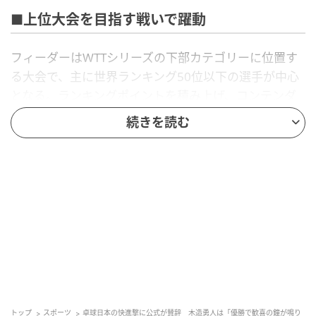
■上位大会を目指す戦いで躍動
フィーダーはWTTシリーズの下部カテゴリーに位置す
る大会で、主に世界ランキング50位以下の選手が中心
となる。ランキングポイントを積み上げ、コンテンダ
ーなど上位大会への出場を目指す位置づけとなってい
続きを読む
る。
男子シングルスで優勝を果たしたのは
木造勇人
（関西
卓球アカデミー）。今年の全日本選手権でベスト8入り
を果たした26歳のサウスポーは、世界ランキング457
位ながら予選から勝ち上がると、決勝では同124位の
デニ・コジュル（スロベニア）を3－0で下し、優勝を
成し遂げた。
WTT公式サイトは「予選から勝ち上がったユウト・キ
ズクリがハビージョフで優勝し、歓喜の鐘が鳴り響
く」とこの優勝を称賛。「ついに待ちに待った瞬間が
トップ
スポーツ
卓球日本の快進撃に公式が賛辞 木造勇人は「優勝で歓喜の鐘が鳴り