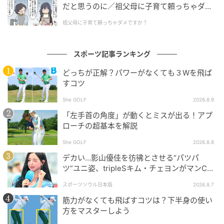
だと思うのに／祖父母に子育て頼っちゃダメ
ですか？（1）【私のママ友付き合い事情 ま
祖父母に子育て頼っちゃダメですか？
んが】
スポーツ記事ランキング
どっちが正解？パワーがなくても３Wを飛ば
すコツ
She GOLF
2026.8.9
「左手首の角度」が動くとミスが出る！アプ
ローチの超基本を解説
She GOLF
2026.8.8
デカい…影山優佳を彷彿とさせる“パツパ
ツ”ユニ姿、tripleSキム・チェヨンがマンC対
Kリーグ選抜に登場
スポーツソウル日本版
2026.8.7
筋力がなくても飛ばすコツは？下半身の使い
方をマスターしよう