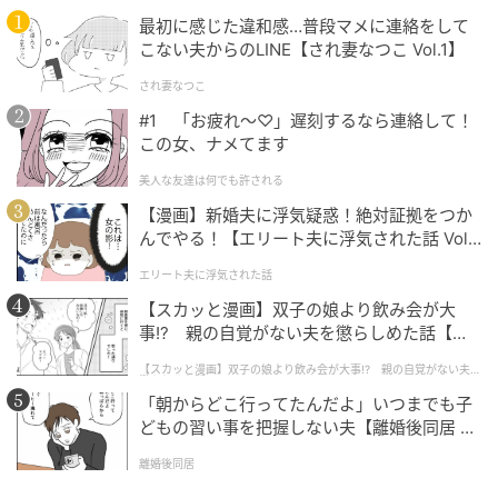
最初に感じた違和感…普段マメに連絡をして
こない夫からのLINE【され妻なつこ Vol.1】
され妻なつこ
#1 「お疲れ〜♡」遅刻するなら連絡して！
この女、ナメてます
美人な友達は何でも許される
【漫画】新婚夫に浮気疑惑！絶対証拠をつか
んでやる！【エリート夫に浮気された話 Vol.
1】
エリート夫に浮気された話
michill
【スカッと漫画】双子の娘より飲み会が大
お気に入りのハンドクリームやスキンケア用品を、そ
事!? 親の自覚がない夫を懲らしめた話【第1
話】
のままの形で持ち運べる優れもの。
【スカッと漫画】双子の娘より飲み会が大事!? 親の自覚がない夫を
懲らしめた話
「朝からどこ行ってたんだよ」いつまでも子
わざわざ中身を詰め替えなくていいので、パッキング
どもの習い事を把握しない夫【離婚後同居 Vo
の時間も短縮できて、準備がぐっとスムーズになるん
l.1】
離婚後同居
ですよ。