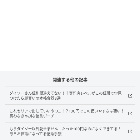
サイズ 商品口径最大値（約）：6cm
内容量：2個入
販売ショップ：セリア
JANコード：4545244700515
荷物が汚れるのが心配だったけれど…これで解
決！
関連する他の記事
ダイソーさん値札間違えてない！？専門店レベルがこの値段で♡見
つけたら即買いの本格食器3選
これセリアで出していいやつ…！？100円でこの使いやすさは凄い！
買わなきゃ損な優秀ポーチ
もうダイソー以外愛せません！たった100円なのによくできてる！
毎日お世話になってる優秀手袋