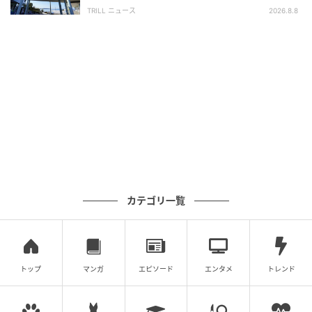
SA・PA】300名が選ぶ1位に「グルメが充
TRILL ニュース
2026.8.8
らシリコンカバーをピタッと被せるだけ。
実」
これだけでキャップがしっかり固定され、不意に開い
てしまうのを防いでくれるんです。
カテゴリ一覧
トップ
マンガ
エピソード
エンタメ
トレンド
michill