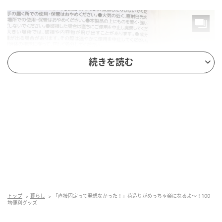
続きを読む
michill
商品名：持ち運び用シリコンカバー 2個入り
トップ
暮らし
「直接固定って発想なかった！」荷造りがめっちゃ楽になるよ～！100
価格：￥110（税込）
均便利グッズ