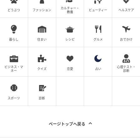
実際の使用感もかなり優秀。シリコン特有の伸縮性の
カルチャー・
どうぶつ
ファッション
ビューティー
ヘルスケア
教養
おかげで、50g入りのチューブにもしっかりフィッ
ト。
カバンの中で多少ぶつかってもキャップが外れにく
暮らし
住まい
レシピ
グルメ
おでかけ
く、液漏れの心配がほぼありません。
ビジネス・マ
心理テスト・
クイズ
恋愛
占い
ネー
診断
スポーツ
診断
ページトップへ戻る