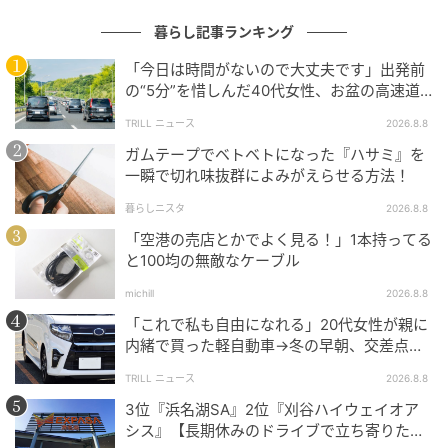
暮らし記事ランキング
荷造りがらくちんに！セリアの『持ち運び用
シリコンカバー 2個入り』
「今日は時間がないので大丈夫です」出発前
の“5分”を惜しんだ40代女性、お盆の高速道
路で家族旅行の予定が崩れたワケ
TRILL ニュース
2026.8.8
ガムテープでベトベトになった『ハサミ』を
一瞬で切れ味抜群によみがえらせる方法！
暮らしニスタ
2026.8.8
「空港の売店とかでよく見る！」1本持ってる
と100均の無敵なケーブル
michill
2026.8.8
「これで私も自由になれる」20代女性が親に
内緒で買った軽自動車→冬の早朝、交差点で
迎えた“残酷な結末”
TRILL ニュース
2026.8.8
michill
3位『浜名湖SA』2位『刈谷ハイウェイオア
シス』【長期休みのドライブで立ち寄りたい
使い方はとても簡単で、歯磨き粉や洗顔料などの上か