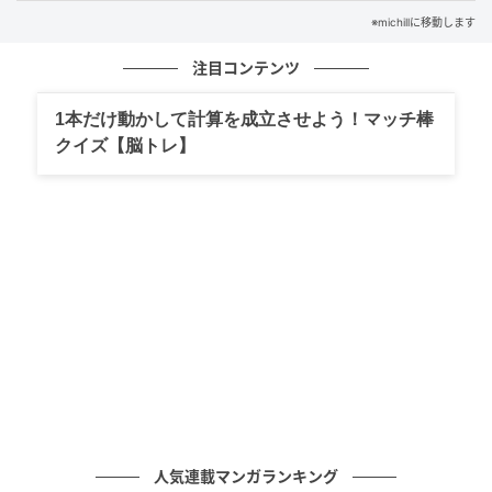
※michillに移動します
注目コンテンツ
1本だけ動かして計算を成立させよう！マッチ棒
michill
クイズ【脳トレ】
旅行や出張のたびに悩まされるのが、液体アイテムの
持ち運び問題。化粧水や歯磨き粉、ハンドクリームな
ど、「漏れたらどうしよう…」と不安になった経験は
ありませんか？
そんな小さなストレスを解消してくれるアイテムを、
先日セリアのトラベルグッズ売り場で発見しました。
その名も『持ち運び用シリコンカバー 2個入り』で
す。
人気連載マンガランキング