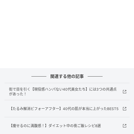
実はすごく緊張するタイプ。ドラマのクラン
クイン前日は寝られません
関連する他の記事
街で目を引く【現役感ハンパない40代美女たち】には3つの共通点
があった！
【たるみ解消ビフォーアフター】40代の肌が本当に上がったBEST5
【痩せるのに満腹感！】ダイエット中の夜ご飯レシピ8選