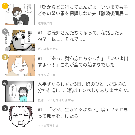
え方と、今回の舞台での伝え方は全然違うことになる
「朝からどこ行ってたんだよ」いつまでも子
のではと思っていて。一つの言葉の裏にどれだけの意
どもの習い事を把握しない夫【離婚後同居 Vo
l.1】
味を乗せられるかも役者の仕事の一つだと思うので、
離婚後同居
今回の舞台で役者としてすごく成長できるんじゃない
#1 お義姉さんたちくるって、私話したよ
かなと個人的に期待していますし、頑張りたいです。
ね？ ねぇ、それでも…
ぜんぶ私のせい
ドラマとの違いで言うと、２～３時間の舞台を1カ月か
#1 「あっ、財布忘れちゃった」「いいよ出
けて稽古できるのはセリフ覚え的には楽なんですけれ
すよ〜！」これが全ての始まりでした
ど、セリフを全部覚えて何回もやっているからこそ、
ママ友の財布
「もっと新しいものを生み出したい」「どうしたらも
入学式からわずか3日、娘のひと言が運命の
っと面白くなるか」と、新しいものを生み出す苦悩も
分かれ道に…【私はモンペじゃありません Vo
感じるだろうなと。映像は映像なりの緊張感がありま
l.1】
すが、舞台はまさに毎日が一発本番なので、全然違う
私はモンペじゃありません
種類の緊張ですよね。私はすごく緊張するタイプで、
#1 「ママ、生きてるよね？」寝ていると思
って部屋を開けたら
現場で「わー！」ってなる緊張ではないんですが、ド
ラマのクランクイン前日は全然寝られないんです。今
ママが家出した
回は初日より稽古前日が一番緊張しそうです。