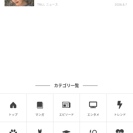
い」「うっとり」
TRILL ニュース
2026.8.7
カテゴリ一覧
『美ST』は誌面に出させていただくこともあり読者層
の方と同世代ですが、年齢的に以前に比べて疲れやす
くはなりました。でも正直あんまり変わってはいない
トップ
マンガ
エピソード
エンタメ
トレンド
かな、いい意味でも悪い意味でも。デビューした頃か
らそのまま年だけ取っちゃったなみたいな感じがして