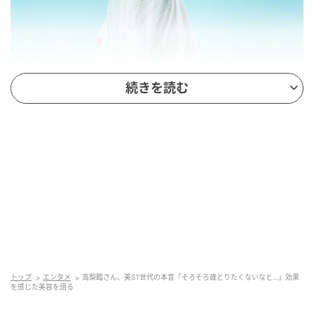
続きを読む
お話をうかがったのは…俳優・高梨 臨さん
《Profile》
’88年千葉県出身。’14年のNHK連続テレビ小説『花子
とアン』で大きな注目を集め、数々の話題のドラマで
活躍。世界的な映画監督アッパス・キアロスタミの
トップ
エンタメ
高梨臨さん、美ST世代の本音「そろそろ歳とりたくないなと…」効果
『ライク・サムワン・イン・ラブ』や’24年の日英合作
を感じた美容を語る
映画『コットンテール』など海外映画作品にも出演。