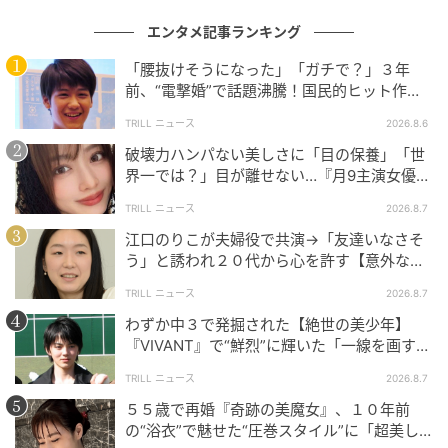
エンタメ記事ランキング
そろそろ年齢に抗い始めるかも!? 毎日のパッ
「腰抜けそうになった」「ガチで？」３年
クで肌質の変化を実感しています
前、“電撃婚”で話題沸騰！国民的ヒット作
『逃げ恥』で異彩放った【国宝級イケメン】
TRILL ニュース
2026.8.6
破壊力ハンパない美しさに「目の保養」「世
界一では？」目が離せない…『月9主演女優
（34歳）』“極上”美ショットがすごい
TRILL ニュース
2026.8.7
江口のりこが夫婦役で共演→「友達いなさそ
う」と誘われ２０代から心を許す【意外な親
友芸人】とは？
TRILL ニュース
2026.8.7
わずか中３で発掘された【絶世の美少年】
『VIVANT』で“鮮烈”に輝いた「一線を画す」
イケメン俳優
TRILL ニュース
2026.8.7
５５歳で再婚『奇跡の美魔女』、１０年前
の“浴衣”で魅せた“圧巻スタイル”に「超美し