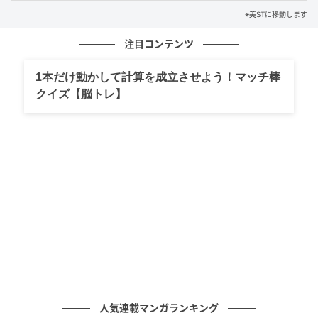
※美STに移動します
注目コンテンツ
1本だけ動かして計算を成立させよう！マッチ棒
クイズ【脳トレ】
今回の『シャープさんフラットさん』は本当に久々の
舞台出演なので“初めての舞台”くらいの気持ちで、新
しいチャレンジにすごくワクワクしています。新しい
ことに挑戦するのは人生の中でも、役者としても楽し
人気連載マンガランキング
みの一つだと思っています。特にドラマでの言葉の伝