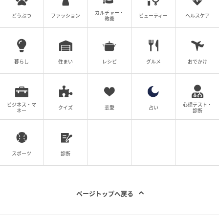
いて。もともと年齢は気にならないタイプなんですけ
カルチャー・
どうぶつ
ファッション
ビューティー
ヘルスケア
教養
ど、37になって「そろそろ年とりたくないな」って思
い始めたので、ここから抗い始めるかもしれないです
ね（笑）。周りの40代、50代の方に聞くと「30代より
暮らし
住まい
レシピ
グルメ
おでかけ
40代のほうが楽しいし、40代より50代の方が楽しい」
って皆さんおっしゃっているので、そういう意味では
40代になるのは楽しみしかありません。人生を楽しみ
たいなって思っています。美容もあまりやってきてい
ビジネス・マ
心理テスト・
クイズ
恋愛
占い
ネー
診断
なかったのが、ちょっとずつやるようになるとすごく
楽しくて！ やればやるだけちゃんと変化を感じられま
すし、40代になったら肌治療もやってみたいですね。
スポーツ
診断
スキンケアでは乾燥に一番気をつけています。あとは
紫外線対策。暖かくなってゴルフを再開したのです
が、ラウンドした日に肌が少し熱を持っていることが
ページトップへ戻る
あって。日焼け止めを細かく塗り直していたんです