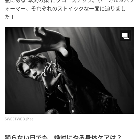
裏にある“本気の顔”にクローズアップ。ボーカル＆パフ
ォーマー、それぞれのストイックな一面に迫りまし
た！
SWEETWEB.JP
踊らない日でも、絶対にやる身体ケアは？