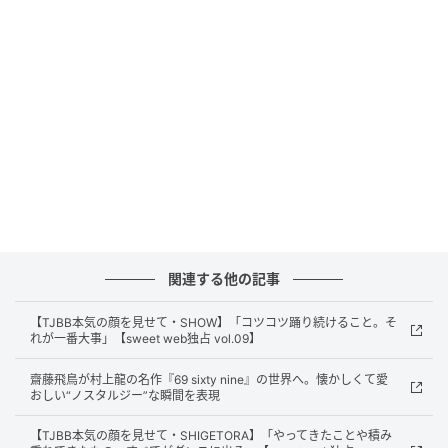
TAKUMIさんにとって踊ることとは？
一番大切なもの。ステージに立って踊っているとき
は、自分だけの空間だと思っていますし、その中で一
番自分が輝ける瞬間でもあります。視線が自分に集中
して、その場の空気を変えていくような感覚は他では
味わえないものなので、「やっていてよかった」と思
えます。
関連する他の記事
「これができたら一段階上に行ける」と思っ
【TJBB本気の顔を見せて・SHOW】「コツコツ踊り続けること。そ
ている課題は？
れが一番大事」【sweet web独占 vol.09】
齋藤飛鳥が村上龍の名作『69 sixty nine』の世界へ。懐かしくて愛
Soul danceやParty groove。自分はポッピンやアニメ
おしい“ノスタルジー”な瞬間を表現
ーションのような、筋肉をコントロールする動きがベ
【TJBB本気の顔を見せて・SHIGETORA】「やってきたことや積み
ースなんですが、それとは対極にある滑らかさやノリ