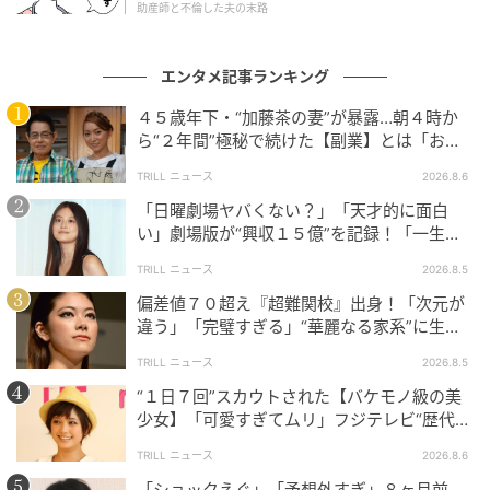
むのが難しかったりするので、自分なりに解釈して練
助産師と不倫した夫の末路
習しています！
エンタメ記事ランキング
周りと比べてしまう瞬間はありますか？ それ
４５歳年下・“加藤茶の妻”が暴露…朝４時か
をどう処理して、次に向かっていますか？
ら“２年間”極秘で続けた【副業】とは「お金
を稼ぐのって大変」
TRILL ニュース
2026.8.6
あります。焦ったり落ち込むこともありますが、「自
「日曜劇場ヤバくない？」「天才的に面白
分はダメだ」とは考えないようにしていて。悔しさだ
い」劇場版が“興収１５億”を記録！「一生言
けを切り取って、「負けてられない」というエネルギ
い続ける」放送後も続く“切望の声”
TRILL ニュース
2026.8.5
ーに変えるようにしています。
偏差値７０超え『超難関校』出身！「次元が
違う」「完璧すぎる」“華麗なる家系”に生ま
れた【規格外の逸材】
誰にも褒められないけど、続けていること
TRILL ニュース
2026.8.5
は？
“１日７回”スカウトされた【バケモノ級の美
少女】「可愛すぎてムリ」フジテレビ“歴代N
語学の勉強。ダンスは言語がなくても伝わるものです
o.1作”で輝いた『美人女優』
TRILL ニュース
2026.8.6
が、アーティストとして海外を目指すなら、やっぱり
「ショックえぐ」「予想外すぎ」８ヶ月前