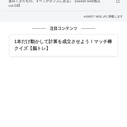
重ねてきたもの、すべてがダンスに出る」【sweet web独占
をどう融合させるかが今の課題。ただ強く見せるだけ
col.08】
じゃなくて、セクシーさや自然なグルーヴを加えられ
※SWEET WEB.JPに移動します
たら、表現の幅はさらに広がると思っています。
注目コンテンツ
1本だけ動かして計算を成立させよう！マッチ棒
クイズ【脳トレ】