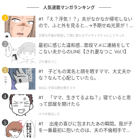
人気連載マンガランキング
#1 「え？浮気！？」夫がなかなか帰宅しない
ので、ふと外を見ると…→予期せぬ光景が！
SWEETWEB.JP
｜旦那の不倫が発覚して頭に来たのでメチャ
旦那の不倫が発覚して頭に来たのでメチャクチャにしてやった
クチャにしてやった
最初に感じた違和感…普段マメに連絡をして
パフォーマーとして誰にも見せていない地味
こない夫からのLINE【され妻なつこ Vol.1】
すぎる努力をひとつだけ教えて。
され妻なつこ
#1 子どもの実名と顔を晒すママ、大丈夫か
家に帰ったらすぐお風呂に入ること。寝落ちしてしま
な？なんて心配していたら。
うことが多いので、ルーティンとして徹底していま
す。
SNSに子供の顔を晒すママ
#1 「ママ、生きてるよね？」寝ていると思
って部屋を開けたら
パフォーマーとして一番逃げずに向き合ってる
ママが家出した
弱点は？
#1 出産の喜びに包まれたあの瞬間。我が子
を一番最初に抱いたのは、夫の不倫相手でし
LDHの伝統的な昔からの振り付けはニュアンスをつか
た。