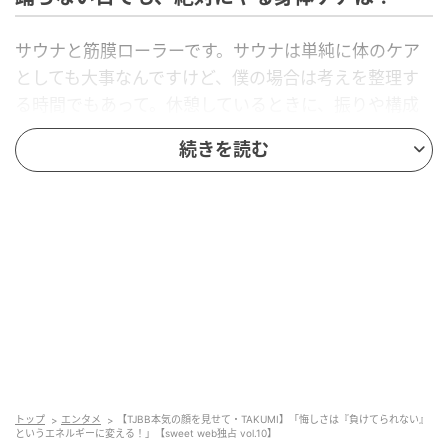
サウナと筋膜ローラーです。サウナは単純に体のケア
としても大事なんですけど、僕の場合は考えを整理す
る時間でもあって。休憩しているときに、振りや構成
のアイデアがふっと浮かぶことも多いんです。筋膜ロ
続きを読む
ーラーは、Dリーグの練習前のストレッチの時間にも
取り入れていて、特に股関節まわりは入念にケアして
います。
日々のダンスとの向き合い方は？
ダンスは永遠の趣味だと思っています。仕事としてや
っている部分ももちろんありますが、それ以上に「好
きだから踊る」という気持ちを一番大事にしていて。
純粋に上手くなりたい、その気持ちがモチベーション
トップ
エンタメ
【TJBB本気の顔を見せて・TAKUMI】「悔しさは『負けてられない』
というエネルギーに変える！」【sweet web独占 vol.10】
になっています！