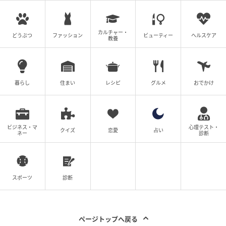
カルチャー・
どうぶつ
ファッション
ビューティー
ヘルスケア
教養
暮らし
住まい
レシピ
グルメ
おでかけ
ビジネス・マ
心理テスト・
クイズ
恋愛
占い
SWEETWEB.JP
ネー
診断
自分以外で「この人の努力は見てきた」と思
うメンバーは？
スポーツ
診断
全員ですが……、特にSHOW！ Dリーグでも同じチーム
で活動しているので、アーティスト活動と並行しなが
ページトップへ戻る